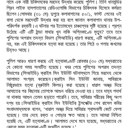
নামে এক নারী চিকিৎসকের মরদেহ উদ্ধার করেছে পুলিশ। তিনি ধানমন্ডির
গ্রিন লাইফ হাসপাতালের রেডিওলোজি বিভাগের চিকিৎসক হিসেবে কর্মরত
ছিলেন।সোমবার (৩১ মে) দুপুরে কলাবাগানের ৫০/১, ফাস্ট লেনের ওই
বাসা থেকে মরদেহটি উদ্ধার করা হয় বলে জানান কলাবাগান থানার উপ-
পরিদর্শক রব্বানী।এ ঘটনার পর ইতোমধ্যে চাঞ্চল্যের সৃষ্টি হয়েছে। প্রশ্ন
উঠেছে এটি এটি ঠান্ডা মাথার খুন নাকি অগ্নিকাণ্ডে মৃত্যু? তবে তবে
পুলিশের অপরাধ তদন্ত বিভাগ (সিআইডি) ধারণা করছে, এটি অগ্নিকাণ্ড
নয়, বরং এই চিকিৎসককে হত্যা করা হয়েছে। তার পিঠে ও গলায় জখমের
চিহ্নও আছে।
পুলিশ আরও ধারণা করছে এই হত্যাকাণ্ডটি রোববার (৩০ মে) মধ্যরাতের
যে কোনো সময় সংঘটিত হয়েছে। খবর পেয়ে পুলিশের অপরাধ তদন্ত
বিভাগের (সিআইডি) ক্রাইম সিন ইউনিট ঘটনাস্থলে গিয়ে মরদেহ থেকে
আলামত সংগ্রহ করেছেন।ক্রাইম সিন ইউনিট জানায়, সাবিরাকে
নিষ্ঠুরভাবে হত্যা (ব্রুটালি কিলড) করা হয়েছে। ধারাল অস্ত্র দিয়ে
আঘাতের পর বিছানার তোশকে আগুন ধরিয়ে দেওয়া হয়। তবে দাহ্য পদার্থ
না থাকায় আগুন তেমন ছড়াতে পারেনি। তবে, সাবিরার শরীরের কিছু অংশ
দগ্ধ হয়।সিআইডির ক্রাইম সিন ইউনিটের ইন্সপেক্টর শেখ রাসেল কবির
সংবাদমাধ্যমকে বলেন, ‘ধারাল অস্ত্র দিয়ে সাবিরার শ্বাসনালী কেটে ফেলা
হয়েছে। তার দেহে রক্ত ও পোড়ার ক্ষত আছে। তবে আমরা নিশ্চিত
হয়েছি যে, এটি হত্যাকাণ্ড। আলামত দেখে মনে হয়েছে, মধ্যরাতের যে
কোনো সময় হত্যাকাণ্ডটি সংঘটিত হয়েছে।’