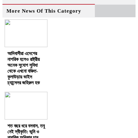
More News Of This Category
আদিবাসীরা এদেশের
নাগরিক হলেও রাষ্ট্রীয়
অনেক সুযোগ সুবিধা
থেকে এখনো বঞ্চিত-
কুলাউড়ায় ভাইস
চ্যান্সেলর জহিরুল হক
শত বছর ধরে বসবাস, তবু
নেই স্বীকৃতি: ভূমি ও
নাগরিক অধিকার চান