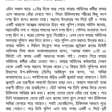
এদিন সকাল সাড়ে ১০টার দিকে খবর পেয়ে ফায়ার সার্ভিসের কর্মীরা বাসায়
এসে আগুনের ধোঁয়া দেখতে পান। নিহত চিকিৎসকের শরীরের কিছু অংশ
দগ্ধ ছিল বলেও জানান তারা। মরদেহ উদ্ধারের পর পিঠে দুটি ও গলায়
একটি ধারালো অস্ত্রের আঘাতের চিহ্ন পায় পুলিশ।ফায়ার সার্ভিস জানায়,
মরদেহটির গলা ও পায়ের সামনের অংশ দগ্ধ ছিল। পেটসহ অন্যান্য অংশ
দগ্ধ ছিল না। ঘরের তোশক পুড়ে গিয়েছিল। এসব দেখে ফায়ার সার্ভিসের
সদস্যরা পুলিশে খবর দিতে বলেন। পরে পুলিশ এসে মরদেহ উদ্ধার করে।
ফায়ার সার্ভিস ও সিভিল ডিফেন্স সদর দপ্তরের কন্ট্রোল রুমের ডিউটি
অফিসার লিমা খানম সংবাদমাধ্যমকে বলেন, ‘আমরা সকাল ১০টা ২৫
মিনিটে ওই বাসায় একটি আগুনের সংবাদ পাই। সেখানে গিয়ে ফায়ার
সার্ভিসের কর্মীরা ধোঁয়া দেখতে পান। ফায়ার সার্ভিসের কর্মকর্তারা সেখান
থেকে একটি দগ্ধ মরদেহ উদ্ধার করেন।’এ বিষয়ে ডিবি পুলিশের রমনা
বিভাগের উপ-কমিশনার (ডিসি) আজিমুল হক বলেন, ‘ডা. সাবিরা
কলাবাগানের ৫০/১ ফার্স্টলেনের বাড়ির একটি ফ্ল্যাটে ভাড়া থাকতেন। তিনি
ফ্ল্যাটে এক তরুণীকে সাবলেট হিসেবে ভাড়া দেন। সকালে সাবলেটে থাকা
তরুণী হাঁটতে বের হয়েছিলেন। হেঁটে আসার পর তিনি বাসায় ফিরে দেখেন
চিকিৎসক সাবিরার রুম বন্ধ। রুমের ভেতর থেকে ধোঁয়া বের হচ্ছে। পরে
তিনি দারোয়ানকে ডেকে চাবি এনে রুমের তালা খুলে দেখতে পান চিকিৎসক
সাবিরা ফ্লোরে পড়ে আছেন। সবাই ভেবেছিলেন, চিকিৎসক আগুনে পুড়ে
মারা গেছেন। পরে ডিবি পুলিশ এসে তার গলায় একটি ও পিঠে দুটি