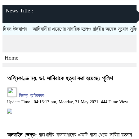
News Title :
বস উদযাপন
আদিবাসীরা এদেশের নাগরিক হলেও রাষ্ট্রীয় অনেক সুযোগ সুবিধা থেকে
Home
অগ্নিকাণ্ড নয়, ডা. সাবিরাকে হত্যা করা হয়েছে: পুলিশ
নিজস্ব প্রতিবেদক
Update Time : 04:16:13 pm, Monday, 31 May 2021
444 Time View
অনলাইন ডেস্ক:
রাজধানীর কলাবাগানের একটি বাসা থেকে সাবিরা রহমান