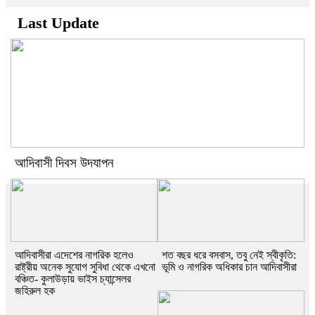
Last Update
আদিবাসী দিবস উদযাপন
আদিবাসীরা এদেশের নাগরিক হলেও
শত বছর ধরে বসবাস, তবু নেই স্বীকৃতি:
রাষ্ট্রীয় অনেক সুযোগ সুবিধা থেকে এখনো
ভূমি ও নাগরিক অধিকার চান আদিবাসীরা
বঞ্চিত- কুলাউড়ায় ভাইস চ্যান্সেলর
জহিরুল হক