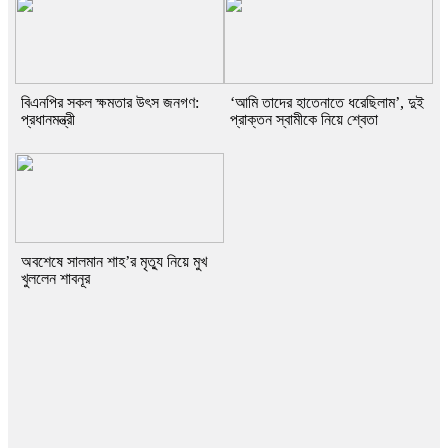
বিএনপির সকল ক্ষমতার উৎস জনগণ:
‘আমি তাদের হাতেনাতে ধরেছিলাম’, দুই
প্রধানমন্ত্রী
প্রাক্তন স্বামীকে নিয়ে শ্বেতা
অবশেষে সালমান শাহ’র মৃত্যু নিয়ে মুখ
খুললেন শাবনূর