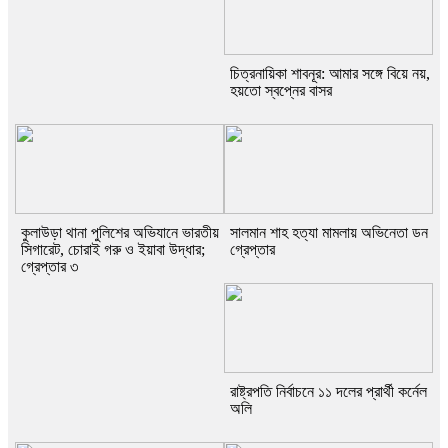
চিত্রনায়িকা শাবনূর: আমার সঙ্গে বিয়ে নয়,
হয়তো স্বপ্নের বাসর
কুলাউড়া থানা পুলিশের অভিযানে ভারতীয়
সালমান শাহ হত্যা মামলায় অভিনেতা ডন
সিগারেট, চোরাই গরু ও ইয়াবা উদ্ধার;
গ্রেপ্তার
গ্রেপ্তার ৩
রাষ্ট্রপতি নির্বাচনে ১১ দলের প্রার্থী কর্নেল
অলি