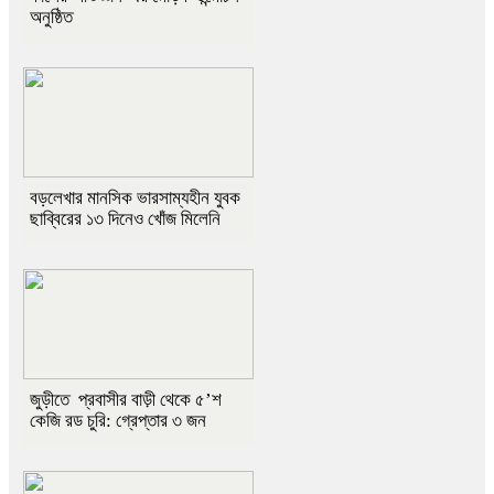
অনুষ্ঠিত
বড়লেখার মানসিক ভারসাম্যহীন যুবক
ছাব্বিরের ১৩ দিনেও খোঁজ মিলেনি
জুড়ীতে প্রবাসীর বাড়ী থেকে ৫’শ
কেজি রড চুরি: গ্রেপ্তার ৩ জন