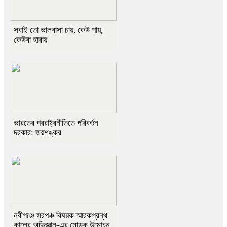
সবাই তো ভালবাসা চায়, কেউ পায়,
কেউবা হারায়
ভারতের পররাষ্ট্রনীতিতে পরিবর্তন
দরকার: জয়শঙ্কর
নবীগঞ্জে সরপঞ্চ বিষয়ক স্মারকগ্রন্থ
কালের অভিজ্ঞান-এর মোড়ক উন্মোচন