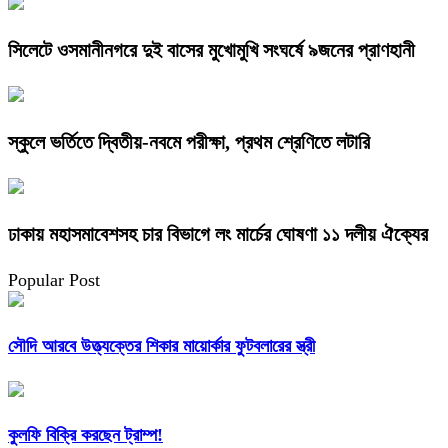
সিলেটে ওসমানীনগরে দুই বাসের মুখোমুখি সংঘর্ষে ৯জনের প্রাণহানী
স্কুলে ভর্তিতে দ্বিতীয়-নবমে পরীক্ষা, প্রথম শ্রেণিতে লটারি
ঢাকায় মহাসমাবেশসহ চার বিভাগে লং মার্চের ঘোষণা ১১ দলীয় ঐক্যের
Popular Post
সৌদি আরবে উত্ত্যক্তের শিকার মায়োর্কার ফুটবলারের স্ত্রী
কুলফি বিক্রি করছেন ট্রাম্প!