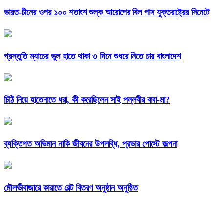
ভারত-চীনের ওপর ১০০ শতাংশ শুল্ক আরোপের বিল পাস যুক্তরাষ্ট্রের সিনেটে
প্রস্তুতি ম্যাচের ভুল হাতে থাকা ৩ দিনে শুধরে নিতে চায় বাংলাদেশ
চিঠি নিয়ে হাতেনাতে ধরা, কী করেছিলেন সাই পল্লবীর বাবা-মা?
ব্যক্তিগত অভিমান নাকি জীবনের উপলব্ধি, প্রভার পোস্টে জল্পনা
মৌলভীবাজারে কারাতে বেল্ট বিতরণ অনুষ্ঠান অনুষ্ঠিত