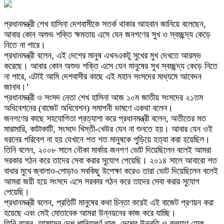
প্রধানমন্ত্রী শেখ হাসিনা দেশবাসীকে সতর্ক থাকার আহবান জানিয়ে বলেছেন,
আবার কোন অশুভ শক্তি ক্ষমতায় এসে যেন জনগণের সুখ ও স্বচ্ছন্দ্য কেড়ে
নিতে না পারে।
প্রধানমন্ত্রী বলেন, এই দেশের মানুষ এখনএকটু সুখের মুখ দেখতে আরম্ভ
করেছে। আবার কোন অশুভ শক্তি এসে যেন মানুষের সুখ স্বচ্ছন্দ্য কেড়ে নিতে
না পারে, এটাই আমি দেশবাসীর কাছে এই মহান সংসদের মাধ্যমে আবেদন
জানাব।’
প্রধানমন্ত্রী ও সংসদ নেতা শেখ হাসিনা আজ ১০ম জাতীয় সংসদের ২১তম
অধিবেশনের (বাজেট অধিবেশন) সমাপনী ভাষণে একথা বলেন।
জনগণের কাছে সহযোগিতা প্রত্যাশা করে প্রধানমন্ত্রী বলেন, অতীতের মত
মারামারি, কাটাকাটি, সংসদে খিস্তী-খেউর যেন না শুনতে হয়। আবার যেন ওই
ধরনের পরিবেশ না হয় যেখানে শত শত মানুষকে পুড়িয়ে হত্যা করা হয়েছিল।
তিনি বলেন, ২০০৮ সালে নৌকা মার্কায় জনগণ ভোট দিয়েছিলেন বলেই আমরা
সরকার গঠন করে তাদের সেবা করার সুযোগ পেয়েছি। ২০১৪ সালে আবারো শত
বাধার মুখে জ্বালাও-পোড়াও সবকিছু উপেক্ষা করেও তারা ভোট দিয়েছিলেন বলেই
আমরা জয়ী হয়ে সংসদে এসে সরকার গঠন করে তাদের সেবা করার সুযোগ
পেয়েছি।
প্রধানমন্ত্রী বলেন, প্রতিটি মানুষের কথা চিন্তা করেই এই বাজেট প্রণয়ন করা
হয়েছে এবং সেই মোতাবেক আমরা উন্নয়নের কাজ করে যাচ্ছি।
তিনি বলেন, আমাদের দেশ শান্তিপূর্ণ থাক, দেশের উন্নতি ও কল্যাণ হোক,