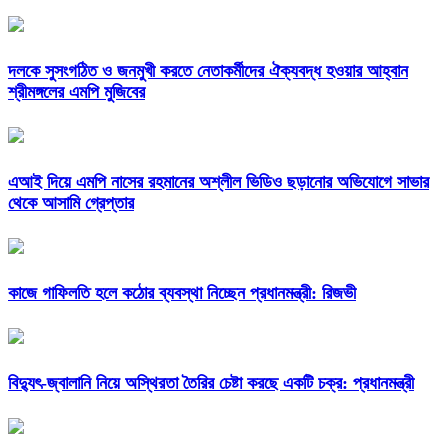
দলকে সুসংগঠিত ও জনমুখী করতে নেতাকর্মীদের ঐক্যবদ্ধ হওয়ার আহ্বান
শ্রীমঙ্গলের এমপি মুজিবের
এআই দিয়ে এমপি নাসের রহমানের অশ্লীল ভিডিও ছড়ানোর অভিযোগে সাভার
থেকে আসামি গ্রেপ্তার
কাজে গাফিলতি হলে কঠোর ব্যবস্থা নিচ্ছেন প্রধানমন্ত্রী: রিজভী
বিদ্যুৎ-জ্বালানি নিয়ে অস্থিরতা তৈরির চেষ্টা করছে একটি চক্র: প্রধানমন্ত্রী