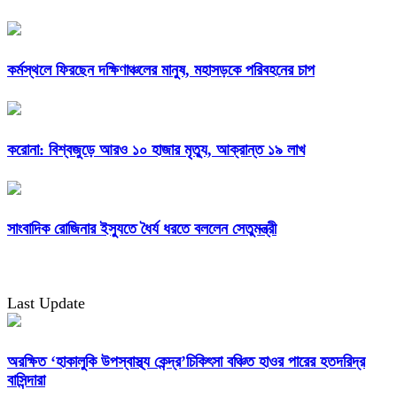
কর্মস্থলে ফিরছেন দক্ষিণাঞ্চলের মানুষ, মহাসড়কে পরিবহনের চাপ
করোনা: বিশ্বজুড়ে আরও ১০ হাজার মৃত্যু, আক্রান্ত ১৯ লাখ
সাংবাদিক রোজিনার ইস্যুতে ধৈর্য ধরতে বললেন সেতুমন্ত্রী
Last Update
অরক্ষিত ‘হাকালুকি উপস্বাস্থ্য কেন্দ্র’চিকিৎসা বঞ্চিত হাওর পারের হতদরিদ্র
বাসিন্দারা