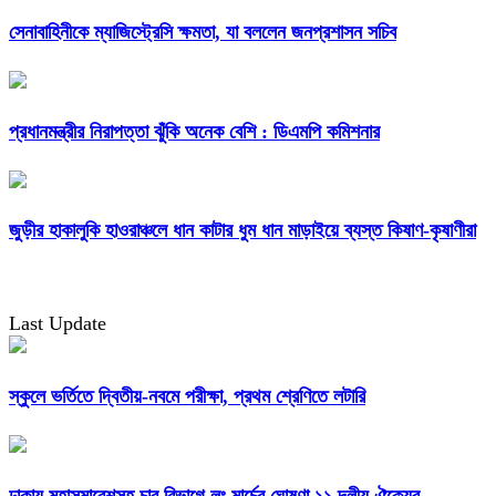
সেনাবাহিনীকে ম্যাজিস্ট্রেসি ক্ষমতা, যা বললেন জনপ্রশাসন সচিব
প্রধানমন্ত্রীর নিরাপত্তা ঝুঁকি অনেক বেশি : ডিএমপি কমিশনার
জুড়ীর হাকালুকি হাওরাঞ্চলে ধান কাটার ধুম ধান মাড়াইয়ে ব্যস্ত কিষাণ-কৃষাণীরা
Last Update
স্কুলে ভর্তিতে দ্বিতীয়-নবমে পরীক্ষা, প্রথম শ্রেণিতে লটারি