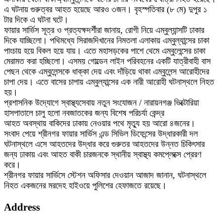
এ ঘটনায় গুরুত্বর আহত হয়েছে আরও ৩জন। বৃহস্পতিবার (৮ মে) দুপুর ১
টার দিকে এ ঘটনা ঘটে।
ফায়ার সার্ভিস সূত্র ও প্রত্যক্ষদর্শীরা জানায়, রোগী নিয়ে এম্বুল্যান্সটি ঢাকার
দিকে যাচ্ছিলো। পথিমধ্যে সিরাজদিখানের নিমতলা এলাকায় এম্বুল্যান্সের চাকা
পাংচায় হয়ে বিকল হয়ে যায়। এতে মহাসড়কের পাশে থেমে এম্বুলেন্সের চাকা
মেরামত করা হচ্ছিলো। এসময় গোল্ডেন লাইন পরিবহনের একটি যাত্রীবাহী বাস
পেছন থেকে এম্বুলেন্সকে ধাক্কা দেয় এবং দাঁড়িয়ে থাকা এম্বুলেন্স আরোহীদের
চাপা দেয়। এতে বাসের চাপায় এম্বুল্যান্সের এক নারী আরোহী ঘটনাস্থলে নিহত
হয়।
প্রশাসনিক উদ্যোগে স্বাস্থ্যসেবায় নতুন সংযোজন / নারায়নগঞ্জ ভিক্টোরিয়া
হাসপাতালে চালু হলো নবজাতকের জন্য বিশেষ পরিচর্যা কেন্দ্র
আহত অবস্থায় বাকিদের ঢাকায় নেওয়ার পথে মৃত্যু হয় আরো ৪জনের।
সংবাদ পেয়ে শ্রীনগর ফায়ার সার্ভিস এন্ড সিভিল ডিফেন্সের উদ্ধারকারী দল
ঘটনাস্থলে এসে আহতদের উদ্ধার করে গুরুতর আহতদের উন্নত চিকিৎসার
জন্য ঢাকায় এবং আহত বাকী চারজনকে স্থানীয় স্বাস্থ্য কমপ্লেক্সে প্রেরণ
করে।
শ্রীনগর ফায়ার সার্ভিসে স্টেশন অফিসার দেওয়ান আজাদ জানান, ঘটনাস্থলে
নিহত একজনের মরদেহ হাইওয়ে পুলিশের হেফাজতে রয়েছে।
Address