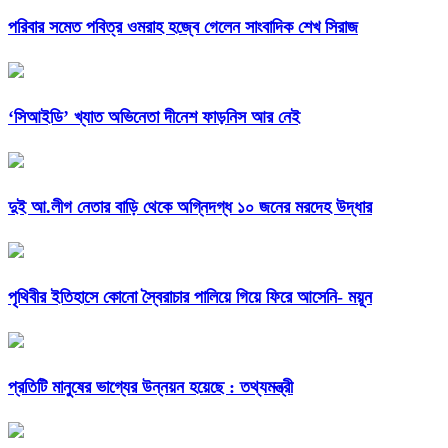
পরিবার সমেত পবিত্র ওমরাহ হজ্বে গেলেন সাংবাদিক শেখ সিরাজ
‘সিআইডি’ খ্যাত অভিনেতা দীনেশ ফাড়নিস আর নেই
দুই আ.লীগ নেতার বাড়ি থেকে অগ্নিদগ্ধ ১০ জনের মরদেহ উদ্ধার
পৃথিবীর ইতিহাসে কোনো স্বৈরাচার পালিয়ে গিয়ে ফিরে আসেনি- ময়ূন
প্রতিটি মানুষের ভাগ্যের উন্নয়ন হয়েছে : তথ্যমন্ত্রী