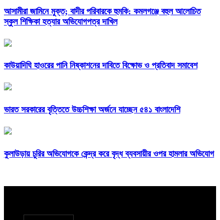
আসামীরা জামিনে মুক্ত; বাদীর পরিবারকে হুমকি: কমলগঞ্জে বহুল আলোচিত
স্কুল শিক্ষিকা হত্যার অভিযোগপত্র দাখিল
কাউয়াদিঘি হাওরের পানি নিষ্কাশনের দাবিতে বিক্ষোভ ও প্রতিবাদ সমাবেশ
ভারত সরকারের বৃত্তিতে উচ্চশিক্ষা অর্জনে যাচ্ছেন ৫৪১ বাংলাদেশি
কুলাউড়ায় চুরির অভিযোগকে কেন্দ্র করে বৃদ্ধ ব্যবসায়ীর ওপর হামলার অভিযোগ