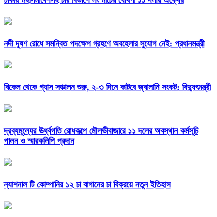
ঢাকায় মহাসমাবেশসহ চার বিভাগে লং মার্চের ঘোষণা ১১ দলীয় ঐক্যের
নদী দূষণ রোধে সমন্বিত পদক্ষেপ গ্রহণে অবহেলার সুযোগ নেই: প্রধানমন্ত্রী
বিকেল থেকে গ্যাস সঞ্চালন শুরু, ২-৩ দিনে কাটবে জ্বালানি সংকট: বিদ্যুৎমন্ত্রী
দ্রব্যমূল্যের ঊর্ধ্বগতি রোধকল্পে মৌলভীবাজারে ১১ দলের অবস্থান কর্মসূচি
পালন ও স্মারকলিপি প্রদান
ন্যাশনাল টি কোম্পানির ১২ চা বাগানের চা বিক্রয়ে নতুন ইতিহাস