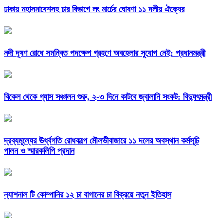
ঢাকায় মহাসমাবেশসহ চার বিভাগে লং মার্চের ঘোষণা ১১ দলীয় ঐক্যের
নদী দূষণ রোধে সমন্বিত পদক্ষেপ গ্রহণে অবহেলার সুযোগ নেই: প্রধানমন্ত্রী
বিকেল থেকে গ্যাস সঞ্চালন শুরু, ২-৩ দিনে কাটবে জ্বালানি সংকট: বিদ্যুৎমন্ত্রী
দ্রব্যমূল্যের ঊর্ধ্বগতি রোধকল্পে মৌলভীবাজারে ১১ দলের অবস্থান কর্মসূচি
পালন ও স্মারকলিপি প্রদান
ন্যাশনাল টি কোম্পানির ১২ চা বাগানের চা বিক্রয়ে নতুন ইতিহাস