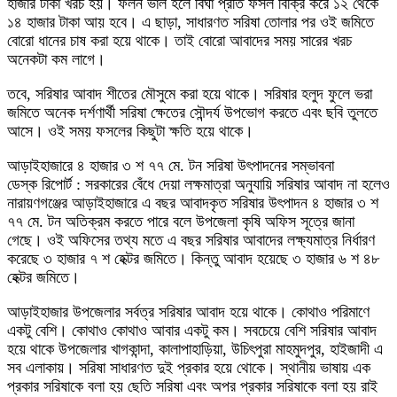
হাজার টাকা খরচ হয়। ফলন ভাল হলে বিঘা প্রতি ফসল বিক্রি করে ১২ থেকে
১৪ হাজার টাকা আয় হবে। এ ছাড়া, সাধারণত সরিষা তোলার পর ওই জমিতে
বোরো ধানের চাষ করা হয়ে থাকে। তাই বোরো আবাদের সময় সারের খরচ
অনেকটা কম লাগে।
তবে, সরিষার আবাদ শীতের মৌসুমে করা হয়ে থাকে। সরিষার হলুদ ফুলে ভরা
জমিতে অনেক দর্শণার্থী সরিষা ক্ষেতের সৌন্দর্য উপভোগ করতে এবং ছবি তুলতে
আসে। ওই সময় ফসলের কিছুটা ক্ষতি হয়ে থাকে।
আড়াইহাজারে ৪ হাজার ৩ শ ৭৭ মে. টন সরিষা উৎপাদনের সম্ভাবনা
ডেস্ক রিপোর্ট : সরকারের বেঁধে দেয়া লক্ষমাত্রা অনুযায়ি সরিষার আবাদ না হলেও
নারায়ণগঞ্জের আড়াইহাজারে এ বছর আবাদকৃত সরিষার উৎপাদন ৪ হাজার ৩ শ
৭৭ মে. টন অতিক্রম করতে পারে বলে উপজেলা কৃষি অফিস সূত্রে জানা
গেছে। ওই অফিসের তথ্য মতে এ বছর সরিষার আবাদের লক্ষ্যমাত্র নির্ধারণ
করেছে ৩ হাজার ৭ শ হেক্টর জমিতে। কিন্তু আবাদ হয়েছে ৩ হাজার ৬ শ ৪৮
হেক্টর জমিতে।
আড়াইহাজার উপজেলার সর্বত্র সরিষার আবাদ হয়ে থাকে। কোথাও পরিমাণে
একটু বেশি। কোথাও কোথাও আবার একটু কম। সবচেয়ে বেশি সরিষার আবাদ
হয়ে থাকে উপজেলার খাগকান্দা, কালাপাহাড়িয়া, উচিৎপুরা মাহমুদপুর, হাইজাদী এ
সব এলাকায়। সরিষা সাধারণত দুই প্রকার হয়ে থোকে। স্থানীয় ভাষায় এক
প্রকার সরিষাকে বলা হয় ছেতি সরিষা এবং অপর প্রকার সরিষাকে বলা হয় রাই