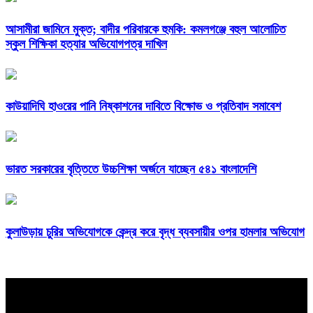
আসামীরা জামিনে মুক্ত; বাদীর পরিবারকে হুমকি: কমলগঞ্জে বহুল আলোচিত
স্কুল শিক্ষিকা হত্যার অভিযোগপত্র দাখিল
কাউয়াদিঘি হাওরের পানি নিষ্কাশনের দাবিতে বিক্ষোভ ও প্রতিবাদ সমাবেশ
ভারত সরকারের বৃত্তিতে উচ্চশিক্ষা অর্জনে যাচ্ছেন ৫৪১ বাংলাদেশি
কুলাউড়ায় চুরির অভিযোগকে কেন্দ্র করে বৃদ্ধ ব্যবসায়ীর ওপর হামলার অভিযোগ