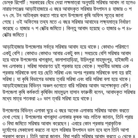
ডেস্ক রিপোর্ট : সরকারের বেঁধে দেয়া লক্ষমাত্রা অনুযায়ি সরিষার আবাদ না হলেও
নারায়ণগঞ্জের আড়াইহাজারে এ বছর আবাদকৃত সরিষার উৎপাদন ৪ হাজার ৩ শ
৭৭ মে. টন অতিক্রম করতে পারে বলে উপজেলা কৃষি অফিস সূত্রে জানা
গেছে। ওই অফিসের তথ্য মতে এ বছর সরিষার আবাদের লক্ষ্যমাত্র নির্ধারণ
করেছে ৩ হাজার ৭ শ হেক্টর জমিতে। কিন্তু আবাদ হয়েছে ৩ হাজার ৬ শ ৪৮
হেক্টর জমিতে।
আড়াইহাজার উপজেলার সর্বত্র সরিষার আবাদ হয়ে থাকে। কোথাও পরিমাণে
একটু বেশি। কোথাও কোথাও আবার একটু কম। সবচেয়ে বেশি সরিষার আবাদ
হয়ে থাকে উপজেলার খাগকান্দা, কালাপাহাড়িয়া, উচিৎপুরা মাহমুদপুর, হাইজাদী এ
সব এলাকায়। সরিষা সাধারণত দুই প্রকার হয়ে থোকে। স্থানীয় ভাষায় এক
প্রকার সরিষাকে বলা হয় ছেতি সরিষা এবং অপর প্রকার সরিষাকে বলা হয় রাই
সরিষা। যা কৃষি বিভাগের ভাষায় ত্বরি সরিষা এবং বারি সরিষা বলা হয়ে থাকে।
আড়াইহাজারের বিভিন্ন অঞ্চল গুলোতে বারি সরিষার আবাদ অপেক্ষাকৃত বেশি।
উপজেলা কৃষি কর্মকর্তা কৃষিবিদ মাহমুদুল হাসান ফারুকী বলেন, আবাদকৃত সরিষার
মধ্যে মাত্র শতকরা ২০ ভাগ ত্বরি সরিষা হয়ে থাকে।
উপজেলার বিভিন্ন এলাকা ঘুরে এ বছর অনেক এলাকায় সরিষার আবাদ করতে
দেখা গেছে। উপজেলার খাগকান্দা এলাকার কৃষক আঃ লতিফ জানান, তিনি প্রায়
৩ বিঘা জমিতে সরিষার আবাদ করেছেন। এবারে কোন প্রকার প্রাকৃতিক
দূর্যোগের মেকাবেলা করতে না হলে সরিষার উৎপাদন ভাল হবে বলে তিনি আশা
প্রকাশ করেন। তিনি আরো জানান, বিঘা প্রতি সরিষার আবাদ করতে ৩ থেকে ৪