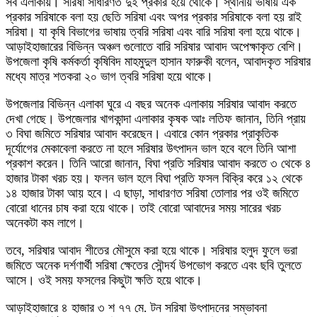
সব এলাকায়। সরিষা সাধারণত দুই প্রকার হয়ে থোকে। স্থানীয় ভাষায় এক
প্রকার সরিষাকে বলা হয় ছেতি সরিষা এবং অপর প্রকার সরিষাকে বলা হয় রাই
সরিষা। যা কৃষি বিভাগের ভাষায় ত্বরি সরিষা এবং বারি সরিষা বলা হয়ে থাকে।
আড়াইহাজারের বিভিন্ন অঞ্চল গুলোতে বারি সরিষার আবাদ অপেক্ষাকৃত বেশি।
উপজেলা কৃষি কর্মকর্তা কৃষিবিদ মাহমুদুল হাসান ফারুকী বলেন, আবাদকৃত সরিষার
মধ্যে মাত্র শতকরা ২০ ভাগ ত্বরি সরিষা হয়ে থাকে।
উপজেলার বিভিন্ন এলাকা ঘুরে এ বছর অনেক এলাকায় সরিষার আবাদ করতে
দেখা গেছে। উপজেলার খাগকান্দা এলাকার কৃষক আঃ লতিফ জানান, তিনি প্রায়
৩ বিঘা জমিতে সরিষার আবাদ করেছেন। এবারে কোন প্রকার প্রাকৃতিক
দূর্যোগের মেকাবেলা করতে না হলে সরিষার উৎপাদন ভাল হবে বলে তিনি আশা
প্রকাশ করেন। তিনি আরো জানান, বিঘা প্রতি সরিষার আবাদ করতে ৩ থেকে ৪
হাজার টাকা খরচ হয়। ফলন ভাল হলে বিঘা প্রতি ফসল বিক্রি করে ১২ থেকে
১৪ হাজার টাকা আয় হবে। এ ছাড়া, সাধারণত সরিষা তোলার পর ওই জমিতে
বোরো ধানের চাষ করা হয়ে থাকে। তাই বোরো আবাদের সময় সারের খরচ
অনেকটা কম লাগে।
তবে, সরিষার আবাদ শীতের মৌসুমে করা হয়ে থাকে। সরিষার হলুদ ফুলে ভরা
জমিতে অনেক দর্শণার্থী সরিষা ক্ষেতের সৌন্দর্য উপভোগ করতে এবং ছবি তুলতে
আসে। ওই সময় ফসলের কিছুটা ক্ষতি হয়ে থাকে।
আড়াইহাজারে ৪ হাজার ৩ শ ৭৭ মে. টন সরিষা উৎপাদনের সম্ভাবনা