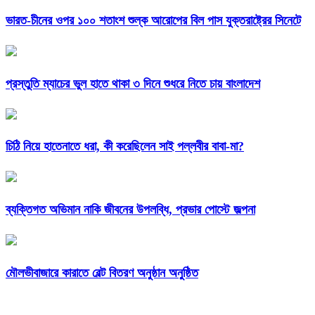
ভারত-চীনের ওপর ১০০ শতাংশ শুল্ক আরোপের বিল পাস যুক্তরাষ্ট্রের সিনেটে
প্রস্তুতি ম্যাচের ভুল হাতে থাকা ৩ দিনে শুধরে নিতে চায় বাংলাদেশ
চিঠি নিয়ে হাতেনাতে ধরা, কী করেছিলেন সাই পল্লবীর বাবা-মা?
ব্যক্তিগত অভিমান নাকি জীবনের উপলব্ধি, প্রভার পোস্টে জল্পনা
মৌলভীবাজারে কারাতে বেল্ট বিতরণ অনুষ্ঠান অনুষ্ঠিত