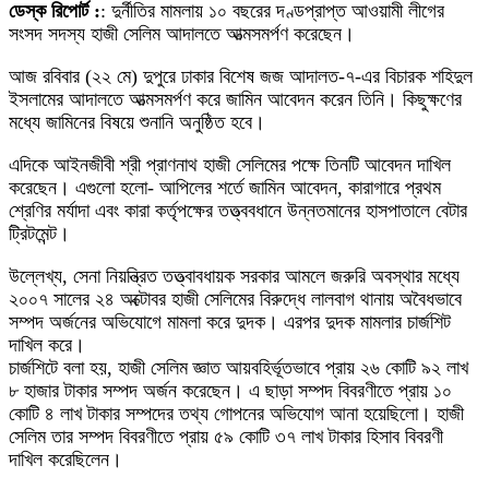
ডেস্ক রিপোর্ট :
: দুর্নীতির মামলায় ১০ বছরের দণ্ডপ্রাপ্ত আওয়ামী লীগের
সংসদ সদস্য হাজী সেলিম আদালতে আত্মসমর্পণ করেছেন।
আজ রবিবার (২২ মে) দুপুরে ঢাকার বিশেষ জজ আদালত-৭-এর বিচারক শহিদুল
ইসলামের আদালতে আত্মসমর্পণ করে জামিন আবেদন করেন তিনি। কিছুক্ষণের
মধ্যে জামিনের বিষয়ে শুনানি অনুষ্ঠিত হবে।
এদিকে আইনজীবী শ্রী প্রাণনাথ হাজী সেলিমের পক্ষে তিনটি আবেদন দাখিল
করেছেন। এগুলো হলো- আপিলের শর্তে জামিন আবেদন, কারাগারে প্রথম
শ্রেণির মর্যাদা এবং কারা কর্তৃপক্ষের তত্ত্ববধানে উন্নতমানের হাসপাতালে বেটার
ট্রিটমেন্ট।
উল্লেখ্য, সেনা নিয়ন্ত্রিত তত্ত্বাবধায়ক সরকার আমলে জরুরি অবস্থার মধ্যে
২০০৭ সালের ২৪ অক্টোবর হাজী সেলিমের বিরুদ্ধে লালবাগ থানায় অবৈধভাবে
সম্পদ অর্জনের অভিযোগে মামলা করে দুদক। এরপর দুদক মামলার চার্জশিট
দাখিল করে।
চার্জশিটে বলা হয়, হাজী সেলিম জ্ঞাত আয়বহির্ভূতভাবে প্রায় ২৬ কোটি ৯২ লাখ
৮ হাজার টাকার সম্পদ অর্জন করেছেন। এ ছাড়া সম্পদ বিবরণীতে প্রায় ১০
কোটি ৪ লাখ টাকার সম্পদের তথ্য গোপনের অভিযোগ আনা হয়েছিলো। হাজী
সেলিম তার সম্পদ বিবরণীতে প্রায় ৫৯ কোটি ৩৭ লাখ টাকার হিসাব বিবরণী
দাখিল করেছিলেন।