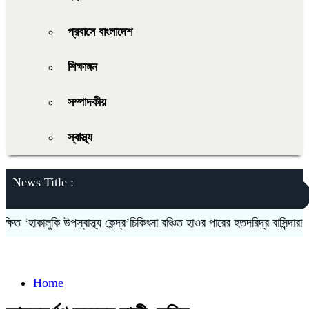
প্রবাসে বাংলাদেশ
শিক্ষাঙ্গন
সম্পাদকীয়
স্বাস্থ্য
News Title :
 ‘হাকালুকি উপস্বাস্থ্য কেন্দ্র’চিকিৎসা বঞ্চিত হাওর পারের হতদরিদ্র বাসিন্দারা
দলক
Home