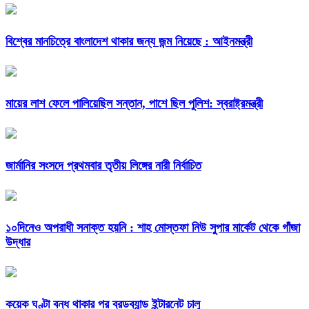
বিশ্বের মানচিত্রে বাংলাদেশ থাকার জন্য জন্ম নিয়েছে : আইনমন্ত্রী
মায়ের লাশ ফেলে পালিয়েছিল সন্তান, পাশে ছিল পুলিশ: স্বরাষ্ট্রমন্ত্রী
জার্মানির সংসদে প্রথমবার তৃতীয় লিঙ্গের নারী নির্বাচিত
১০দিনেও অপরাধী সনাক্ত হয়নি : শাহ মোস্তফা নিউ সুপার মার্কেট থেকে গাঁজা
উদ্ধার
কয়েক ঘণ্টা বন্ধ থাকার পর ব্রডব্যান্ড ইন্টারনেট চালু