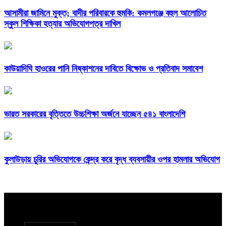
আসামীরা জামিনে মুক্ত; বাদীর পরিবারকে হুমকি: কমলগঞ্জে বহুল আলোচিত
স্কুল শিক্ষিকা হত্যার অভিযোগপত্র দাখিল
কাউয়াদিঘি হাওরের পানি নিষ্কাশনের দাবিতে বিক্ষোভ ও প্রতিবাদ সমাবেশ
ভারত সরকারের বৃত্তিতে উচ্চশিক্ষা অর্জনে যাচ্ছেন ৫৪১ বাংলাদেশি
কুলাউড়ায় চুরির অভিযোগকে কেন্দ্র করে বৃদ্ধ ব্যবসায়ীর ওপর হামলার অভিযোগ