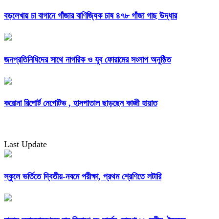
বড়লেখায় চা বাগানে গাঁজার বাণিজ্যিক চাষ ৪৭৮ গাঁজা গাছ উদ্ধার
জনপ্রতিনিধিদের সাথে নাগরিক ও যুব ফোরামের সংলাপ অনুষ্ঠিত
করোনা রিপোর্ট নেগেটিভ , হাসপাতাল ছাড়ছেন কাজী হায়াত
Last Update
স্কুলে ভর্তিতে দ্বিতীয়-নবমে পরীক্ষা, প্রথম শ্রেণিতে লটারি