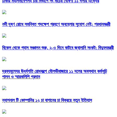
ঢাকায় মহাসমাবেশসহ চার বিভাগে লং মার্চের ঘোষণা ১১ দলীয় ঐক্যের
নদী দূষণ রোধে সমন্বিত পদক্ষেপ গ্রহণে অবহেলার সুযোগ নেই: প্রধানমন্ত্রী
বিকেল থেকে গ্যাস সঞ্চালন শুরু, ২-৩ দিনে কাটবে জ্বালানি সংকট: বিদ্যুৎমন্ত্রী
দ্রব্যমূল্যের ঊর্ধ্বগতি রোধকল্পে মৌলভীবাজারে ১১ দলের অবস্থান কর্মসূচি
পালন ও স্মারকলিপি প্রদান
ন্যাশনাল টি কোম্পানির ১২ চা বাগানের চা বিক্রয়ে নতুন ইতিহাস