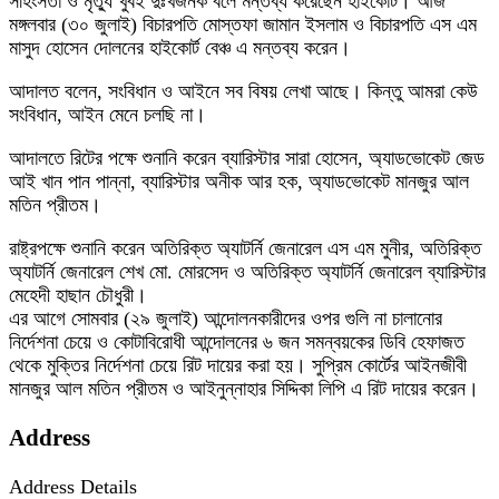
সহিংসতা ও মৃত্যু খুবই দুঃখজনক বলে মন্তব্য করেছেন হাইকোর্ট। আজ
মঙ্গলবার (৩০ জুলাই) বিচারপতি মোস্তফা জামান ইসলাম ও বিচারপতি এস এম
মাসুদ হোসেন দোলনের হাইকোর্ট বেঞ্চ এ মন্তব্য করেন।
আদালত বলেন, সংবিধান ও আইনে সব বিষয় লেখা আছে। কিন্তু আমরা কেউ
সংবিধান, আইন মেনে চলছি না।
আদালতে রিটের পক্ষে শুনানি করেন ব্যারিস্টার সারা হোসেন, অ্যাডভোকেট জেড
আই খান পান পান্না, ব্যারিস্টার অনীক আর হক, অ্যাডভোকেট মানজুর আল
মতিন প্রীতম।
রাষ্ট্রপক্ষে শুনানি করেন অতিরিক্ত অ্যাটর্নি জেনারেল এস এম মুনীর, অতিরিক্ত
অ্যাটর্নি জেনারেল শেখ মো. মোরসেদ ও অতিরিক্ত অ্যাটর্নি জেনারেল ব্যারিস্টার
মেহেদী হাছান চৌধুরী।
এর আগে সোমবার (২৯ জুলাই) আন্দোলনকারীদের ওপর গুলি না চালানোর
নির্দেশনা চেয়ে ও কোটাবিরোধী আন্দোলনের ৬ জন সমন্বয়কের ডিবি হেফাজত
থেকে মুক্তির নির্দেশনা চেয়ে রিট দায়ের করা হয়। সুপ্রিম কোর্টের আইনজীবী
মানজুর আল মতিন প্রীতম ও আইনুন্নাহার সিদ্দিকা লিপি এ রিট দায়ের করেন।
Address
Address Details