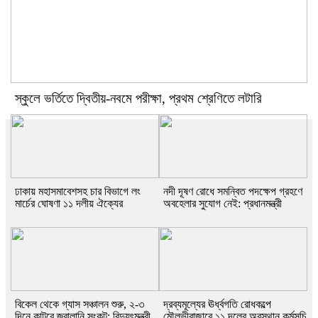
স্কুলে ভর্তিতে দ্বিতীয়-নবমে পরীক্ষা, প্রথম শ্রেণিতে লটারি
ঢাকায় মহাসমাবেশসহ চার বিভাগে লং
নদী দূষণ রোধে সমন্বিত পদক্ষেপ গ্রহণে
মার্চের ঘোষণা ১১ দলীয় ঐক্যের
অবহেলার সুযোগ নেই: প্রধানমন্ত্রী
বিকেল থেকে গ্যাস সঞ্চালন শুরু, ২-৩
দ্রব্যমূল্যের ঊর্ধ্বগতি রোধকল্পে
দিনে কাটবে জ্বালানি সংকট: বিদ্যুৎমন্ত্রী
মৌলভীবাজারে ১১ দলের অবস্থান কর্মসূচি