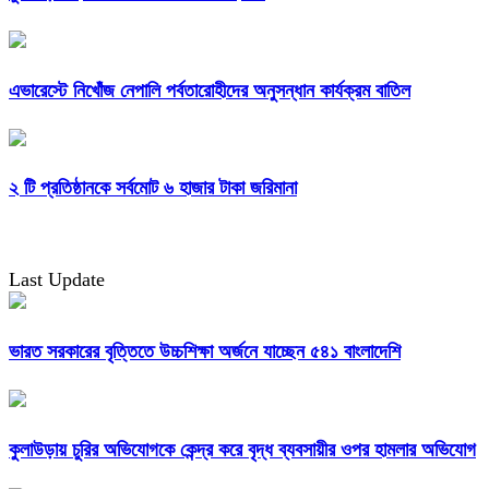
এভারেস্টে নিখোঁজ নেপালি পর্বতারোহীদের অনুসন্ধান কার্যক্রম বাতিল
২ টি প্রতিষ্ঠানকে সর্বমোট ৬ হাজার টাকা জরিমানা
Last Update
ভারত সরকারের বৃত্তিতে উচ্চশিক্ষা অর্জনে যাচ্ছেন ৫৪১ বাংলাদেশি
কুলাউড়ায় চুরির অভিযোগকে কেন্দ্র করে বৃদ্ধ ব্যবসায়ীর ওপর হামলার অভিযোগ