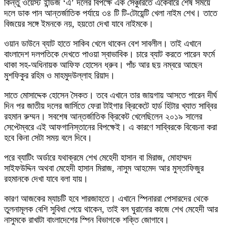
কিন্তু ওয়েস্ট ইন্ডিজ ‘এ’ দলের বিপক্ষে এক সেঞ্চুরিতে একেবারে শেষ সময়ে
দলে ডাক পান আন্তর্জাতিক পর্যায়ে ৩৪ টি টি-টোয়েন্টি খেলা নাইম শেখ। তাতে
বিজয়ের সঙ্গে ইমনকে নয়, হয়তো দেখা যাবে নাইমকে।
ওয়ান ডাউনে ব্যাট হাতে সাকিব খেলে থাকেন বেশ সাবলীল। তাই এখানে
বাংলাদেশ দলপতিকে দেখতে পাওয়া স্বাভাবিক। চারে ব্যাট করতে পারেন ফর্মে
থাকা সহ-অধিনায়ক আফিফ হোসেন ধ্রুব। পাঁচ আর ছয় নম্বরে আছেন
মুশফিকুর রহিম ও মাহমুদউল্লাহ রিয়াদ।
সাতে মোসাদ্দেক হোসেন সৈকত। তবে এখানে তার জায়গায় আসতে পারেন দীর্ঘ
দিন পর জাতীয় দলের জার্সিতে ফেরা টাইগার ক্রিকেটে হার্ড হিটার খ্যাত সাব্বির
রহমান রুম্মন। সবশেষ আন্তর্জাতিক ক্রিকেট খেলেছিলেন ২০১৯ সালের
সেপ্টেম্বরে এই আফগানিস্তানের বিপক্ষেই। এ কারণে সাব্বিরকে বিবেচনা করা
হবে কিনা সেটা সময় বলে দিবে।
পরে ব্যাটিং অর্ডারে যথাক্রমে শেখ মেহেদী হাসান বা মিরাজ, মোহাম্মদ
সাইফউদ্দিন অথবা মেহেদী হাসান মিরাজ, নাসুম আহমেদ আর মুস্তাফিজুর
রহমানকে দেখা যাবে বলা যায়।
কারণ আজকের ম্যাচটি হবে শারজাহতে। এখানে স্পিনাররা পেসারদের থেকে
তুলনামূলক বেশি সুবিধা পেয়ে থাকেন, তাই বল ঘুরানোর কাজে শেখ মেহেদী আর
নাসুমকে রাখাটা বাংলাদেশের স্পিন বিভাগকে শক্তি জোগাবে।