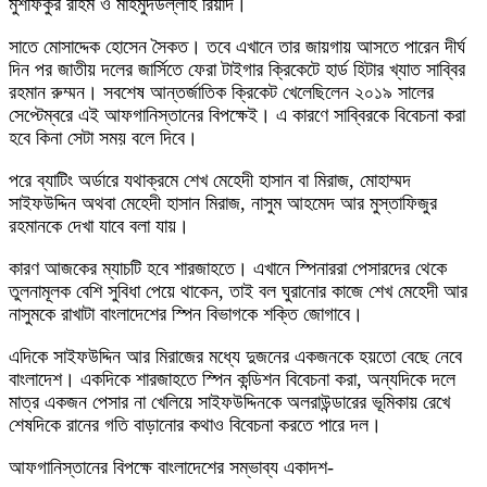
মুশফিকুর রহিম ও মাহমুদউল্লাহ রিয়াদ।
সাতে মোসাদ্দেক হোসেন সৈকত। তবে এখানে তার জায়গায় আসতে পারেন দীর্ঘ
দিন পর জাতীয় দলের জার্সিতে ফেরা টাইগার ক্রিকেটে হার্ড হিটার খ্যাত সাব্বির
রহমান রুম্মন। সবশেষ আন্তর্জাতিক ক্রিকেট খেলেছিলেন ২০১৯ সালের
সেপ্টেম্বরে এই আফগানিস্তানের বিপক্ষেই। এ কারণে সাব্বিরকে বিবেচনা করা
হবে কিনা সেটা সময় বলে দিবে।
পরে ব্যাটিং অর্ডারে যথাক্রমে শেখ মেহেদী হাসান বা মিরাজ, মোহাম্মদ
সাইফউদ্দিন অথবা মেহেদী হাসান মিরাজ, নাসুম আহমেদ আর মুস্তাফিজুর
রহমানকে দেখা যাবে বলা যায়।
কারণ আজকের ম্যাচটি হবে শারজাহতে। এখানে স্পিনাররা পেসারদের থেকে
তুলনামূলক বেশি সুবিধা পেয়ে থাকেন, তাই বল ঘুরানোর কাজে শেখ মেহেদী আর
নাসুমকে রাখাটা বাংলাদেশের স্পিন বিভাগকে শক্তি জোগাবে।
এদিকে সাইফউদ্দিন আর মিরাজের মধ্যে দুজনের একজনকে হয়তো বেছে নেবে
বাংলাদেশ। একদিকে শারজাহতে স্পিন কন্ডিশন বিবেচনা করা, অন্যদিকে দলে
মাত্র একজন পেসার না খেলিয়ে সাইফউদ্দিনকে অলরাউন্ডারের ভূমিকায় রেখে
শেষদিকে রানের গতি বাড়ানোর কথাও বিবেচনা করতে পারে দল।
আফগানিস্তানের বিপক্ষে বাংলাদেশের সম্ভাব্য একাদশ-