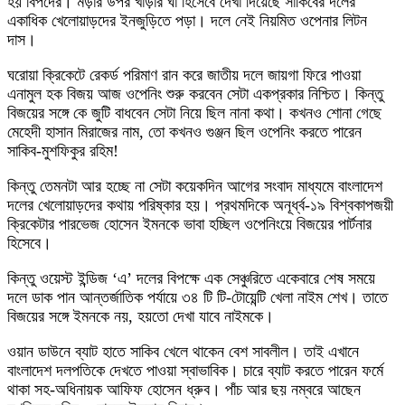
হয় বিপদের। মড়ার উপর খাঁড়ার ঘা হিসেবে দেখা দিয়েছে সাকিবের দলের
একাধিক খেলোয়াড়দের ইনজুড়িতে পড়া। দলে নেই নিয়মিত ওপেনার লিটন
দাস।
ঘরোয়া ক্রিকেটে রেকর্ড পরিমাণ রান করে জাতীয় দলে জায়গা ফিরে পাওয়া
এনামুল হক বিজয় আজ ওপেনিং শুরু করবেন সেটা একপ্রকার নিশ্চিত। কিন্তু
বিজয়ের সঙ্গে কে জুটি বাধবেন সেটা নিয়ে ছিল নানা কথা। কখনও শোনা গেছে
মেহেদী হাসান মিরাজের নাম, তো কখনও গুঞ্জন ছিল ওপেনিং করতে পারেন
সাকিব-মুশফিকুর রহিম!
কিন্তু তেমনটা আর হচ্ছে না সেটা কয়েকদিন আগের সংবাদ মাধ্যমে বাংলাদেশ
দলের খেলোয়াড়দের কথায় পরিষ্কার হয়। প্রথমদিকে অনূর্ধ্ব-১৯ বিশ্বকাপজয়ী
ক্রিকেটার পারভেজ হোসেন ইমনকে ভাবা হচ্ছিল ওপেনিংয়ে বিজয়ের পার্টনার
হিসেবে।
কিন্তু ওয়েস্ট ইন্ডিজ ‘এ’ দলের বিপক্ষে এক সেঞ্চুরিতে একেবারে শেষ সময়ে
দলে ডাক পান আন্তর্জাতিক পর্যায়ে ৩৪ টি টি-টোয়েন্টি খেলা নাইম শেখ। তাতে
বিজয়ের সঙ্গে ইমনকে নয়, হয়তো দেখা যাবে নাইমকে।
ওয়ান ডাউনে ব্যাট হাতে সাকিব খেলে থাকেন বেশ সাবলীল। তাই এখানে
বাংলাদেশ দলপতিকে দেখতে পাওয়া স্বাভাবিক। চারে ব্যাট করতে পারেন ফর্মে
থাকা সহ-অধিনায়ক আফিফ হোসেন ধ্রুব। পাঁচ আর ছয় নম্বরে আছেন