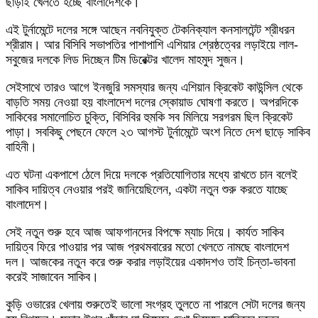
ছাড়াই খেলতে হচ্ছে বাংলাদেশকে।
এই টুর্নামেন্টে দলের সঙ্গে আছেন নবনিযুক্ত টেকনিক্যাল কনসালটেন্ট শ্রীধরন
শ্রীরাম। আর বিসিবি সভাপতির পাশাপাশি এশিয়ার শ্রেষ্ঠত্বের লড়াইয়ে লাল-
সবুজের দলকে লিড দিচ্ছেন টিম ডিরেক্টর খালেদ মাহমুদ সুজন।
সেইসাথে তারও আগে ইনজুরি সমস্যার জন্য এশিয়ান ক্রিকেট কাউন্সিল থেকে
বাড়তি সময় নেওয়া হয় বাংলাদেশ দলের স্কোয়াড ঘোষণা করতে। অপরদিকে
সাকিবের সমালোচিত চুক্তি, বিসিবির হুমকি সব মিলিয়ে সরগরম ছিল ক্রিকেট
পাড়া। সবকিছু পেছনে ফেলে ২৩ আগস্ট টুর্নামেন্টে অংশ নিতে দেশ ছাড়ে সাকিব
বাহিনী।
এত ঘটনা একপাশে ঠেলে দিয়ে দলকে প্রতিযোগিতার মধ্যে রাখতে চান বলেই
সাকিব দায়িত্ব নেওয়ার পরই জানিয়েছিলেন, একটা নতুন শুরু করতে যাচ্ছে
বাংলাদেশ।
সেই নতুন শুরু হবে আজ আফগানদের বিপক্ষে ম্যাচ দিয়ে। কার্যত সাকিব
দায়িত্ব ফিরে পাওয়ার পর আজ প্রথমবারের মতো খেলতে নামছে বাংলাদেশ
দল। আজকের নতুন করে শুরু করার লড়াইয়ের একাদশও তাই চিন্তা-ভাবনা
করেই সাজাবেন সাকিব।
কুড়ি ওভারের খেলায় শুরুতেই ভালো সংগ্রহ তুলতে না পারলে সেটা দলের জন্য