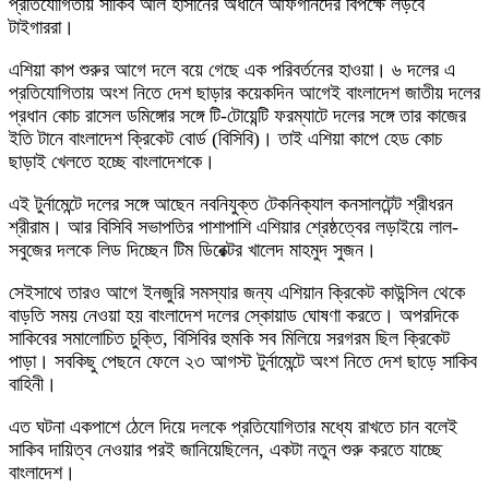
প্রতিযোগিতায় সাকিব আল হাসানের অধীনে আফগানদের বিপক্ষে লড়বে
টাইগাররা।
এশিয়া কাপ শুরুর আগে দলে বয়ে গেছে এক পরিবর্তনের হাওয়া। ৬ দলের এ
প্রতিযোগিতায় অংশ নিতে দেশ ছাড়ার কয়েকদিন আগেই বাংলাদেশ জাতীয় দলের
প্রধান কোচ রাসেল ডমিঙ্গোর সঙ্গে টি-টোয়েন্টি ফরম্যাটে দলের সঙ্গে তার কাজের
ইতি টানে বাংলাদেশ ক্রিকেট বোর্ড (বিসিবি)। তাই এশিয়া কাপে হেড কোচ
ছাড়াই খেলতে হচ্ছে বাংলাদেশকে।
এই টুর্নামেন্টে দলের সঙ্গে আছেন নবনিযুক্ত টেকনিক্যাল কনসালটেন্ট শ্রীধরন
শ্রীরাম। আর বিসিবি সভাপতির পাশাপাশি এশিয়ার শ্রেষ্ঠত্বের লড়াইয়ে লাল-
সবুজের দলকে লিড দিচ্ছেন টিম ডিরেক্টর খালেদ মাহমুদ সুজন।
সেইসাথে তারও আগে ইনজুরি সমস্যার জন্য এশিয়ান ক্রিকেট কাউন্সিল থেকে
বাড়তি সময় নেওয়া হয় বাংলাদেশ দলের স্কোয়াড ঘোষণা করতে। অপরদিকে
সাকিবের সমালোচিত চুক্তি, বিসিবির হুমকি সব মিলিয়ে সরগরম ছিল ক্রিকেট
পাড়া। সবকিছু পেছনে ফেলে ২৩ আগস্ট টুর্নামেন্টে অংশ নিতে দেশ ছাড়ে সাকিব
বাহিনী।
এত ঘটনা একপাশে ঠেলে দিয়ে দলকে প্রতিযোগিতার মধ্যে রাখতে চান বলেই
সাকিব দায়িত্ব নেওয়ার পরই জানিয়েছিলেন, একটা নতুন শুরু করতে যাচ্ছে
বাংলাদেশ।