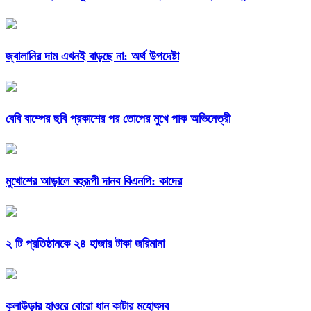
জ্বালানির দাম এখনই বাড়ছে না: অর্থ উপদেষ্টা
বেবি বাম্পের ছবি প্রকাশের পর তোপের মুখে পাক অভিনেত্রী
মুখোশের আড়ালে বহুরূপী দানব বিএনপি: কাদের
২ টি প্রতিষ্ঠানকে ২৪ হাজার টাকা জরিমানা
কুলাউড়ার হাওরে বোরো ধান কাটার মহোৎসব