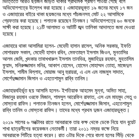
ভিত্তিতে আরও ছয়জন জড়িত থাকার প্রাথমিক প্রমাণ পাওয়া গেছে বলে
অভিযোগপত্রে উল্লেখ করা হয়েছে। এজাহারভুক্ত ১৯ জনের মধ্যে ১৭ জন
ও এজাহারের বাইরে থাকা ছয়জনের মধ্যে পাঁচজনসহ মোট ২২ আসামিকে
গ্রেফতার করা হয়েছে। পলাতক রয়েছেন তিনজন। অভিযোগপত্রে ৬০ জনকে
সাক্ষী করা হয়েছে। ২১টি আলামত ও আটটি জব্দ তালিকা আদালতে জমা দেওয়া
হয়েছে।
এজাহারে থাকা আসামিরা হলেন- মেহেদী হাসান রাসেল, অনিক সরকার, ইফতি
মোশাররফ সকাল, মেহেদী হাসান রবিন, মেফতাহুল ইসলাম জিওন, মুনতাসির
আলম জেমি, খন্দকার তাবাখখারুল ইসলাম তানভির, মুজাহিদুর রহমান, মুহতাসিম
ফুয়াদ, মনিরুজ্জামান মনির, আকাশ হোসেন, হোসেন মোহাম্মদ তোহা, মাজেদুল
ইসলাম, শামীম বিল্লাহ, মোয়াজ আবু হুরায়রা, এ এস এম নাজমুস সাদাত,
মোর্শেদুজ্জামান জিসান ও এহতেশামুল রাব্বি তানিম।
এজাহারবহির্ভূত ছয় আসামি হলেন- ইশতিয়াক আহমেদ মুন্না, অমিত সাহা,
মিজানুর রহমান ওরফে মিজান, শামসুল আরেফিন রাফাত, এস এম মাহমুদ সেতু ও
মোস্তবা রাফিদ। পলাতক তিনজন হলেন, মোর্শেদুজ্জামান জিসান, এহতেশামুল
রাব্বি তানিম ও মোস্তবা রাফিদ। তাদের মধ্যে প্রথম দুজন এজাহারভুক্ত।
২০১৯ সালের ৬ অক্টোবর রাতে আবরারকে তার কক্ষ থেকে ডেকে নিয়ে যান বুয়েট
শাখা ছাত্রলীগের কয়েকজন নেতাকর্মী। তারা ২০১১ নম্বর কক্ষে নিয়ে
আবরারকে পিটিয়ে হত্যা করেন। রাত ৩টার দিকে শেরে বাংলা হলের সিঁড়ি থেকে