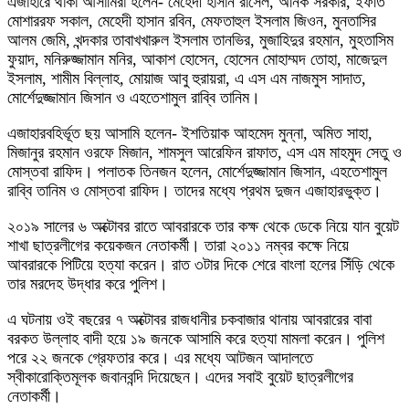
এজাহারে থাকা আসামিরা হলেন- মেহেদী হাসান রাসেল, অনিক সরকার, ইফতি
মোশাররফ সকাল, মেহেদী হাসান রবিন, মেফতাহুল ইসলাম জিওন, মুনতাসির
আলম জেমি, খন্দকার তাবাখখারুল ইসলাম তানভির, মুজাহিদুর রহমান, মুহতাসিম
ফুয়াদ, মনিরুজ্জামান মনির, আকাশ হোসেন, হোসেন মোহাম্মদ তোহা, মাজেদুল
ইসলাম, শামীম বিল্লাহ, মোয়াজ আবু হুরায়রা, এ এস এম নাজমুস সাদাত,
মোর্শেদুজ্জামান জিসান ও এহতেশামুল রাব্বি তানিম।
এজাহারবহির্ভূত ছয় আসামি হলেন- ইশতিয়াক আহমেদ মুন্না, অমিত সাহা,
মিজানুর রহমান ওরফে মিজান, শামসুল আরেফিন রাফাত, এস এম মাহমুদ সেতু ও
মোস্তবা রাফিদ। পলাতক তিনজন হলেন, মোর্শেদুজ্জামান জিসান, এহতেশামুল
রাব্বি তানিম ও মোস্তবা রাফিদ। তাদের মধ্যে প্রথম দুজন এজাহারভুক্ত।
২০১৯ সালের ৬ অক্টোবর রাতে আবরারকে তার কক্ষ থেকে ডেকে নিয়ে যান বুয়েট
শাখা ছাত্রলীগের কয়েকজন নেতাকর্মী। তারা ২০১১ নম্বর কক্ষে নিয়ে
আবরারকে পিটিয়ে হত্যা করেন। রাত ৩টার দিকে শেরে বাংলা হলের সিঁড়ি থেকে
তার মরদেহ উদ্ধার করে পুলিশ।
এ ঘটনায় ওই বছরের ৭ অক্টোবর রাজধানীর চকবাজার থানায় আবরারের বাবা
বরকত উল্লাহ বাদী হয়ে ১৯ জনকে আসামি করে হত্যা মামলা করেন। পুলিশ
পরে ২২ জনকে গ্রেফতার করে। এর মধ্যে আটজন আদালতে
স্বীকারোক্তিমূলক জবানবন্দি দিয়েছেন। এদের সবাই বুয়েট ছাত্রলীগের
নেতাকর্মী।