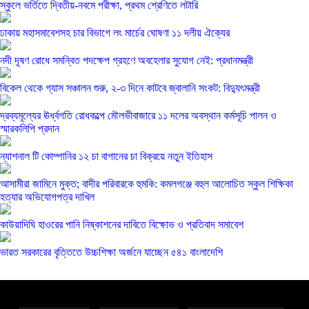
স্কুলে ভর্তিতে দ্বিতীয়-নবমে পরীক্ষা, প্রথম শ্রেণিতে লটারি
ঢাকায় মহাসমাবেশসহ চার বিভাগে লং মার্চের ঘোষণা ১১ দলীয় ঐক্যের
নদী দূষণ রোধে সমন্বিত পদক্ষেপ গ্রহণে অবহেলার সুযোগ নেই: প্রধানমন্ত্রী
বিকেল থেকে গ্যাস সঞ্চালন শুরু, ২-৩ দিনে কাটবে জ্বালানি সংকট: বিদ্যুৎমন্ত্রী
দ্রব্যমূল্যের ঊর্ধ্বগতি রোধকল্পে মৌলভীবাজারে ১১ দলের অবস্থান কর্মসূচি পালন ও
স্মারকলিপি প্রদান
ন্যাশনাল টি কোম্পানির ১২ চা বাগানের চা বিক্রয়ে নতুন ইতিহাস
আসামীরা জামিনে মুক্ত; বাদীর পরিবারকে হুমকি: কমলগঞ্জে বহুল আলোচিত স্কুল শিক্ষিকা
হত্যার অভিযোগপত্র দাখিল
কাউয়াদিঘি হাওরের পানি নিষ্কাশনের দাবিতে বিক্ষোভ ও প্রতিবাদ সমাবেশ
ভারত সরকারের বৃত্তিতে উচ্চশিক্ষা অর্জনে যাচ্ছেন ৫৪১ বাংলাদেশি