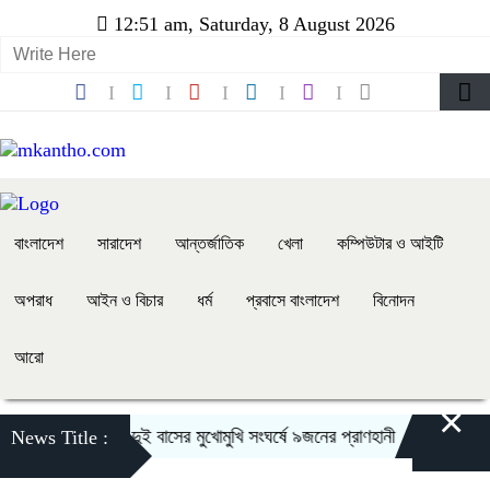
12:51 am, Saturday, 8 August 2026
বাংলাদেশ
সারাদেশ
আন্তর্জাতিক
খেলা
কম্পিউটার ও আইটি
অপরাধ
আইন ও বিচার
ধর্ম
প্রবাসে বাংলাদেশ
বিনোদন
আরো
×
লেটে ওসমানীনগরে দুই বাসের মুখোমুখি সংঘর্ষে ৯জনের প্রাণহানী
স্কুলে ভর্তি
News Title :