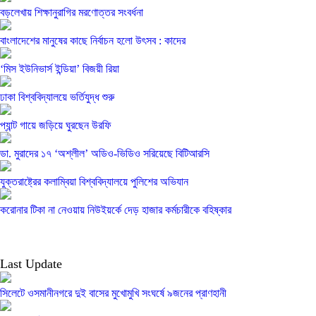
বড়লেখায় শিক্ষানুরাগির মরণোত্তর সংবর্ধনা
বাংলাদেশের মানুষের কাছে নির্বাচন হলো উৎসব : কাদের
‘মিস ইউনিভার্স ইন্ডিয়া’ বিজয়ী রিয়া
ঢাকা বিশ্ববিদ্যালয়ে ভর্তিযুদ্ধ শুরু
প্যান্ট গায়ে জড়িয়ে ঘুরছেন উরফি
ডা. মুরাদের ১৭ ‘অশ্লীল’ অডিও-ভিডিও সরিয়েছে বিটিআরসি
যুক্তরাষ্ট্রের কলাম্বিয়া বিশ্ববিদ্যালয়ে পুলিশের অভিযান
করোনার টিকা না নেওয়ায় নিউইয়র্কে দেড় হাজার কর্মচারীকে বহিষ্কার
Last Update
সিলেটে ওসমানীনগরে দুই বাসের মুখোমুখি সংঘর্ষে ৯জনের প্রাণহানী