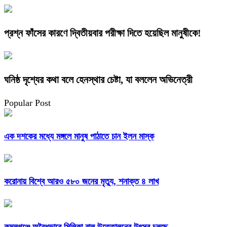
প্রশ্ন ফাঁসের কারণে দ্বিতীয়বার পরীক্ষা দিতে হয়েছিল মানুষীকে!
ঘনিষ্ঠ দৃশ্যের কথা বলে হেনস্থার চেষ্টা, যা বললেন অভিনেত্রী
Popular Post
এক দশকের মধ্যে মঙ্গলে মানুষ পাঠাতে চান ইলন মাস্ক
করোনায় বিশ্বে আরও ৫৮০ জনের মৃত্যু, শনাক্ত ৪ লাখ