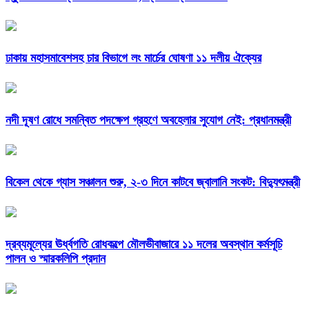
ঢাকায় মহাসমাবেশসহ চার বিভাগে লং মার্চের ঘোষণা ১১ দলীয় ঐক্যের
নদী দূষণ রোধে সমন্বিত পদক্ষেপ গ্রহণে অবহেলার সুযোগ নেই: প্রধানমন্ত্রী
বিকেল থেকে গ্যাস সঞ্চালন শুরু, ২-৩ দিনে কাটবে জ্বালানি সংকট: বিদ্যুৎমন্ত্রী
দ্রব্যমূল্যের ঊর্ধ্বগতি রোধকল্পে মৌলভীবাজারে ১১ দলের অবস্থান কর্মসূচি
পালন ও স্মারকলিপি প্রদান