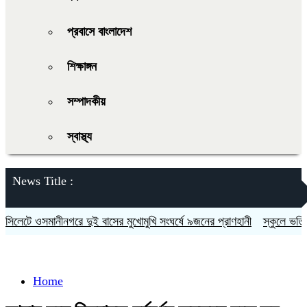
প্রবাসে বাংলাদেশ
শিক্ষাঙ্গন
সম্পাদকীয়
স্বাস্থ্য
News Title :
িলেটে ওসমানীনগরে দুই বাসের মুখোমুখি সংঘর্ষে ৯জনের প্রাণহানী
স্কুলে ভর্তিতে
Home