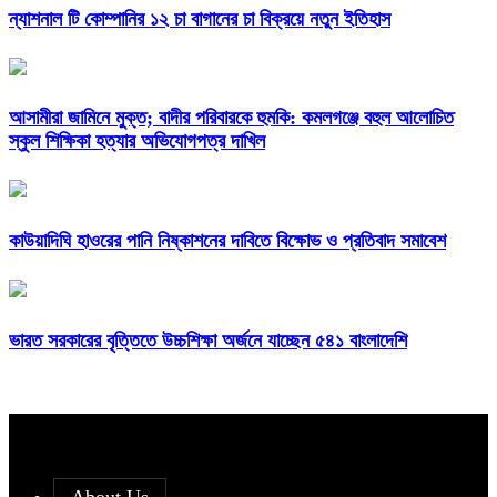
ন্যাশনাল টি কোম্পানির ১২ চা বাগানের চা বিক্রয়ে নতুন ইতিহাস
আসামীরা জামিনে মুক্ত; বাদীর পরিবারকে হুমকি: কমলগঞ্জে বহুল আলোচিত
স্কুল শিক্ষিকা হত্যার অভিযোগপত্র দাখিল
কাউয়াদিঘি হাওরের পানি নিষ্কাশনের দাবিতে বিক্ষোভ ও প্রতিবাদ সমাবেশ
ভারত সরকারের বৃত্তিতে উচ্চশিক্ষা অর্জনে যাচ্ছেন ৫৪১ বাংলাদেশি