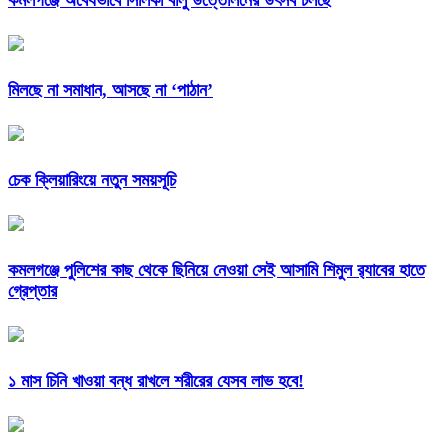
কমলগঞ্জে অবৈধভাবে সিলিকা বালু উত্তোলনের উৎসব চলছে
মিলছে না সমাধান, আসছে না ‘পাঠান’
চেক ক্লিয়ারিংয়ে নতুন সময়সূচি
কমলগঞ্জে পুলিশের কাছ থেকে ছিনিয়ে নেওয়া সেই আসামি শিমুল র‌্যাবের হাতে
গ্রেপ্তার
১ মাস চিনি খাওয়া বন্ধ রাখলে শরীরের যেসব লাভ হবে!