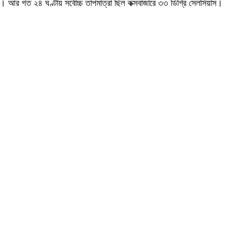
াস। আর গত ২৪ ঘণ্টায় সর্বোচ্চ তাপমাত্রা ছিল কক্সবাজারে ৩৩ ডিগ্রি সেলসিয়াস।