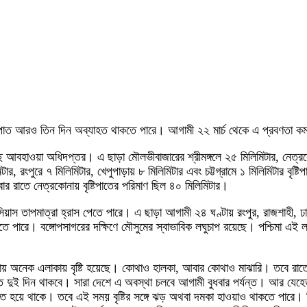
জ্রপাত আরও তিন দিন অব্যাহত থাকতে পারে। আগামী ২২ মার্চ থেকে এ প্রবণতা
করেছে আবহাওয়া অধিদপ্তর। এ ছাড়া মৌলভীবাজারের শ্রীমঙ্গলে ২৫ মিলিমিটার, নেত্র
 রংপুরে ৭ মিলিমিটার, খেপুপাড়ায় ৮ মিলিমিটার এবং চট্টগ্রামে ১ মিলিমিটার বৃষ্টি
র রাতে নেত্রকোনায় বৃষ্টিপাতের পরিমাণ ছিল ৪০ মিলিমিটার।
িয়াস তাপমাত্রা হ্রাস পেতে পারে। এ ছাড়া আগামী ২৪ ঘণ্টায় রংপুর, রাজশাহী, ঢা
হতে পারে। বঙ্গোপসাগরের দক্ষিণে মৌসুমের স্বাভাবিক লঘুচাপ রয়েছে। পশ্চিমা এই 
অনেক এলাকায় বৃষ্টি হয়েছে। কোথাও হালকা, আবার কোথাও মাঝারি। তবে রাতের মধ
 দুই দিন থাকবে। সারা দেশে এ অবস্থা চলবে আগামী বুধবার পর্যন্ত। আর যেহেতু
পাত হয়ে থাকে। তবে এই সময় বৃষ্টির সঙ্গে ঝড় অথবা দমকা হাওয়াও থাকতে পারে। কি