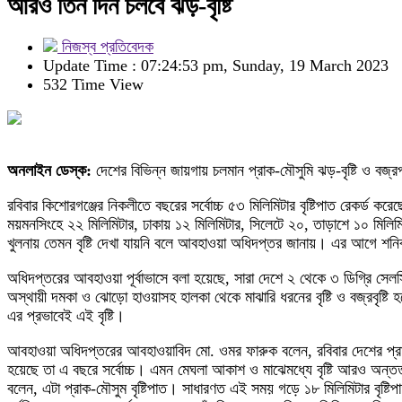
আরও তিন দিন চলবে ঝড়-বৃষ্টি
নিজস্ব প্রতিবেদক
Update Time : 07:24:53 pm, Sunday, 19 March 2023
532 Time View
অনলাইন ডেস্ক:
দেশের বিভিন্ন জায়গায় চলমান প্রাক-মৌসুমি ঝড়-বৃষ্টি ও ব
রবিবার কিশোরগঞ্জের নিকলীতে বছরের সর্বোচ্চ ৫৩ মিলিমিটার বৃষ্টিপাত রেকর্ড 
ময়মনসিংহে ২২ মিলিমিটার, ঢাকায় ১২ মিলিমিটার, সিলেটে ২০, তাড়াশে ১০ মিলিমিটার,
খুলনায় তেমন বৃষ্টি দেখা যায়নি বলে আবহাওয়া অধিদপ্তর জানায়। এর আগে শনিবা
অধিদপ্তরের আবহাওয়া পূর্বাভাসে বলা হয়েছে, সারা দেশে ২ থেকে ৩ ডিগ্রি সেলস
অস্থায়ী দমকা ও ঝোড়ো হাওয়াসহ হালকা থেকে মাঝারি ধরনের বৃষ্টি ও বজ্রবৃষ্টি 
এর প্রভাবেই এই বৃষ্টি।
আবহাওয়া অধিদপ্তরের আবহাওয়াবিদ মো. ওমর ফারুক বলেন, রবিবার দেশের প্রায় 
হয়েছে তা এ বছরে সর্বোচ্চ। এমন মেঘলা আকাশ ও মাঝেমধ্যে বৃষ্টি আরও অন্তত
বলেন, এটা প্রাক-মৌসুম বৃষ্টিপাত। সাধারণত এই সময় গড়ে ১৮ মিলিমিটার বৃষ্টি