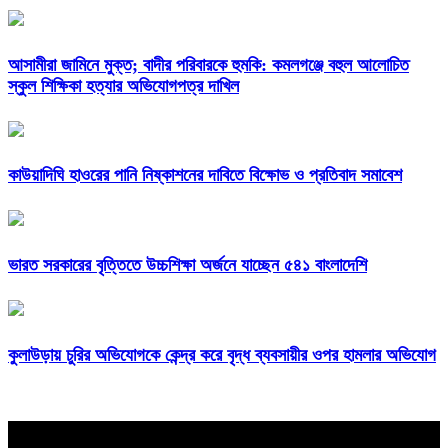
আসামীরা জামিনে মুক্ত; বাদীর পরিবারকে হুমকি: কমলগঞ্জে বহুল আলোচিত
স্কুল শিক্ষিকা হত্যার অভিযোগপত্র দাখিল
কাউয়াদিঘি হাওরের পানি নিষ্কাশনের দাবিতে বিক্ষোভ ও প্রতিবাদ সমাবেশ
ভারত সরকারের বৃত্তিতে উচ্চশিক্ষা অর্জনে যাচ্ছেন ৫৪১ বাংলাদেশি
কুলাউড়ায় চুরির অভিযোগকে কেন্দ্র করে বৃদ্ধ ব্যবসায়ীর ওপর হামলার অভিযোগ