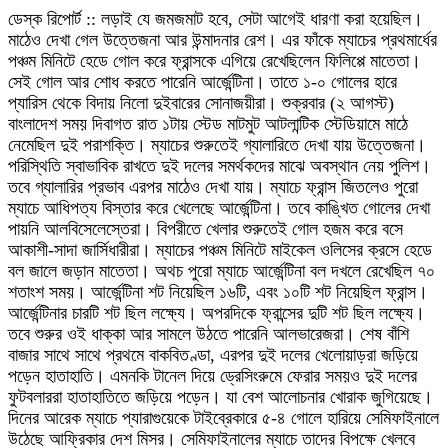
ডেস্ক রিপোর্ট :: লড়াই যে জমজমাট হবে, সেটা আগেই ধারণা করা হয়েছিল।
মাঠেও দেখা গেল উত্তেজনা আর উন্মাদনার রেশ। এর ফাঁকে ম্যাচের প্রথমার্ধের
পঞ্চম মিনিটে হেডে গোল করে ফ্রান্সকে এগিয়ে রেখেছিলেন ফিলিপ্পে মাতেতা।
সেই গোল আর শোধ করতে পারেনি আর্জেন্টিনা। তাতে ১-০ গোলের হারে
প্যারিস থেকে বিদায় নিলো দুইবারের সোনাজয়ীরা। শুক্রবার (২ আগস্ট)
বাংলাদেশ সময় দিবাগত রাত ১টায় স্টেড মাটমুট আটলান্টিক স্টেডিয়ামে মাঠে
নেমেছিল দুই পরাশক্তি। ম্যাচের শুরুতেই গ্যালারিতে দেখা যায় উত্তেজনা।
পরিস্থিতি স্বাভাবিক রাখতে দুই দলের সমর্থকদের মাঝে অবস্থান নেয় পুলিশ।
তবে গ্যালারির প্রভাব এরপর মাঠেও দেখা যায়। ম্যাচে ফ্রান্স জিতলেও পুরো
ম্যাচে আধিপত্য বিস্তার করে খেলেছে আর্জেন্টিনা। তবে কাঙ্খিত গোলের দেখা
পায়নি আলবিসেলেস্তেরা। বিপরীতে খেলার শুরুতেই গোল হজম করে বসে
আকাশী-সাদা জার্সিধারীরা। ম্যাচের পঞ্চম মিনিটে মাইকেল ওলিসের ক্রসে হেডে
বল জালে জড়ান মাতেতা। অথচ পুরো ম্যাচে আর্জেন্টিনা বল দখলে রেখেছিল ৭০
শতাংশ সময়। আর্জেন্টিনা শট নিয়েছিল ১৬টি, এবং ১০টি শট নিয়েছিল ফ্রান্স।
আর্জেন্টিনার চারটি শট ছিল লক্ষ্যে। অপরদিকে ফ্রান্সের দুটি শট ছিল লক্ষ্যে।
তবে শুরুর ওই ধাক্কা আর সামলে উঠতে পারেনি আলভারেজরা। শেষ বাঁশি
বাজার সাথে সাথে প্রথমে বাকবিতণ্ডা, এরপর দুই দলের খেলোয়াড়রা জড়িয়ে
পড়েন হাতাহাতি। এমনকি টানেল দিয়ে ড্রেসিংরুমে ফেরার সময়ও দুই দলের
ফুটবলাররা হাতাহাতিতে জড়িয়ে পড়েন। যা বেশ আলোচনার খোরাক জুগিয়েছে।
দিনের আরেক ম্যাচে প্যারাগুয়েকে টাইব্রেকারে ৫-৪ গোলে হারিয়ে সেমিফাইনালে
উঠেছে আফ্রিকার দেশ মিসর। সেমিফাইনালের ম্যাচে তাদের বিপক্ষে খেলবে