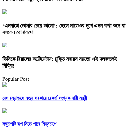
‘এমবাপ্পে তোমার চেয়ে ভালো’: ছেলে মাতেওর মুখে এমন কথা শুনে যা
বললেন রোনালদো
ভিনিকে রিয়ালের আল্টিমেটাম: চুক্তি নবায়ন নয়তো এই দলবদলেই
বিক্রি!
Popular Post
নেদারল্যান্ডসে নতুন সরকারে রেকর্ড সংখ্যক নারী মন্ত্রী
লঘুচাপটি রূপ নিতে পারে নিম্নচাপে