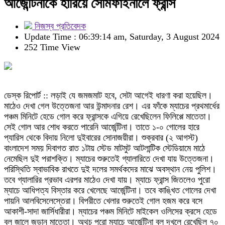
আর্জেন্টিনাকে হারিয়ে সেমিফাইনালে ফ্রান্স
নিজস্ব প্রতিবেদক
Update Time : 06:39:14 am, Saturday, 3 August 2024
252 Time View
ডেস্ক রিপোর্ট :: লড়াই যে জমজমাট হবে, সেটা আগেই ধারণা করা হয়েছিল।
মাঠেও দেখা গেল উত্তেজনা আর উন্মাদনার রেশ। এর ফাঁকে ম্যাচের প্রথমার্ধের
পঞ্চম মিনিটে হেডে গোল করে ফ্রান্সকে এগিয়ে রেখেছিলেন ফিলিপ্পে মাতেতা।
সেই গোল আর শোধ করতে পারেনি আর্জেন্টিনা। তাতে ১-০ গোলের হারে
প্যারিস থেকে বিদায় নিলো দুইবারের সোনাজয়ীরা। শুক্রবার (২ আগস্ট)
বাংলাদেশ সময় দিবাগত রাত ১টায় স্টেড মাটমুট আটলান্টিক স্টেডিয়ামে মাঠে
নেমেছিল দুই পরাশক্তি। ম্যাচের শুরুতেই গ্যালারিতে দেখা যায় উত্তেজনা।
পরিস্থিতি স্বাভাবিক রাখতে দুই দলের সমর্থকদের মাঝে অবস্থান নেয় পুলিশ।
তবে গ্যালারির প্রভাব এরপর মাঠেও দেখা যায়। ম্যাচে ফ্রান্স জিতলেও পুরো
ম্যাচে আধিপত্য বিস্তার করে খেলেছে আর্জেন্টিনা। তবে কাঙ্খিত গোলের দেখা
পায়নি আলবিসেলেস্তেরা। বিপরীতে খেলার শুরুতেই গোল হজম করে বসে
আকাশী-সাদা জার্সিধারীরা। ম্যাচের পঞ্চম মিনিটে মাইকেল ওলিসের ক্রসে হেডে
বল জালে জড়ান মাতেতা। অথচ পুরো ম্যাচে আর্জেন্টিনা বল দখলে রেখেছিল ৭০