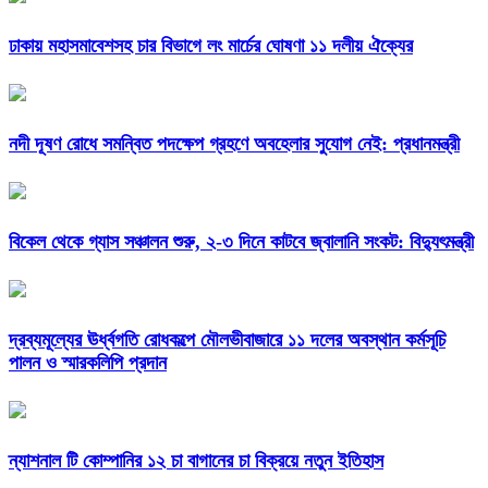
ঢাকায় মহাসমাবেশসহ চার বিভাগে লং মার্চের ঘোষণা ১১ দলীয় ঐক্যের
নদী দূষণ রোধে সমন্বিত পদক্ষেপ গ্রহণে অবহেলার সুযোগ নেই: প্রধানমন্ত্রী
বিকেল থেকে গ্যাস সঞ্চালন শুরু, ২-৩ দিনে কাটবে জ্বালানি সংকট: বিদ্যুৎমন্ত্রী
দ্রব্যমূল্যের ঊর্ধ্বগতি রোধকল্পে মৌলভীবাজারে ১১ দলের অবস্থান কর্মসূচি
পালন ও স্মারকলিপি প্রদান
ন্যাশনাল টি কোম্পানির ১২ চা বাগানের চা বিক্রয়ে নতুন ইতিহাস