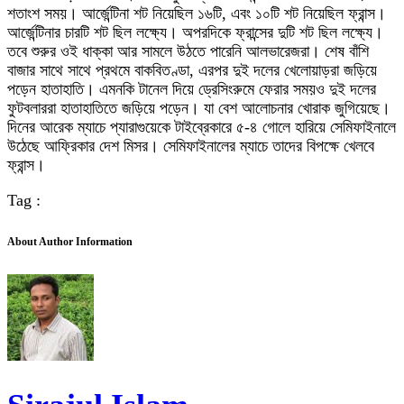
শতাংশ সময়। আর্জেন্টিনা শট নিয়েছিল ১৬টি, এবং ১০টি শট নিয়েছিল ফ্রান্স।
আর্জেন্টিনার চারটি শট ছিল লক্ষ্যে। অপরদিকে ফ্রান্সের দুটি শট ছিল লক্ষ্যে।
তবে শুরুর ওই ধাক্কা আর সামলে উঠতে পারেনি আলভারেজরা। শেষ বাঁশি
বাজার সাথে সাথে প্রথমে বাকবিতণ্ডা, এরপর দুই দলের খেলোয়াড়রা জড়িয়ে
পড়েন হাতাহাতি। এমনকি টানেল দিয়ে ড্রেসিংরুমে ফেরার সময়ও দুই দলের
ফুটবলাররা হাতাহাতিতে জড়িয়ে পড়েন। যা বেশ আলোচনার খোরাক জুগিয়েছে।
দিনের আরেক ম্যাচে প্যারাগুয়েকে টাইব্রেকারে ৫-৪ গোলে হারিয়ে সেমিফাইনালে
উঠেছে আফ্রিকার দেশ মিসর। সেমিফাইনালের ম্যাচে তাদের বিপক্ষে খেলবে
ফ্রান্স।
Tag :
About Author Information