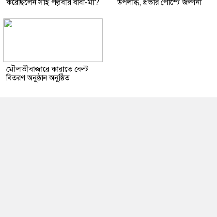
করেছিলেন সাই পল্লবীর বাবা-মা?
উপলব্ধি, প্রভার পোস্টে জল্পনা
মৌলভীবাজারে কারাতে বেল্ট
বিতরণ অনুষ্ঠান অনুষ্ঠিত