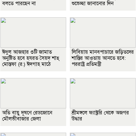
বলতে পারছেন না
শুভেচ্ছা জানানোর দিন
ঈদুল আজহার ৩টি জামাত
লিবিয়ায় মানবপাচারে জড়িতদের
অনুষ্টিত হবে হযরত সৈয়দ শাহ্
শাস্তির আওতায় আনতে হবে:
মোস্তফা (র:) ঈদগাহ মাঠে
পররাষ্ট্র প্রতিমন্ত্রী
অতি বায়ু দূষণে রেডজোনে
শ্রীমঙ্গলে ফ্যাক্ট্ররি থেকে অজগর
মৌলভীবাজার জেলা
উদ্ধার