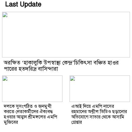
Last Update
অরক্ষিত ‘হাকালুকি উপস্বাস্থ্য কেন্দ্র’চিকিৎসা বঞ্চিত হাওর
পারের হতদরিদ্র বাসিন্দারা
দলকে সুসংগঠিত ও জনমুখী
এআই দিয়ে এমপি নাসের
করতে নেতাকর্মীদের ঐক্যবদ্ধ
রহমানের অশ্লীল ভিডিও ছড়ানোর
হওয়ার আহ্বান শ্রীমঙ্গলের এমপি
অভিযোগে সাভার থেকে আসামি
মুজিবের
গ্রেপ্তার