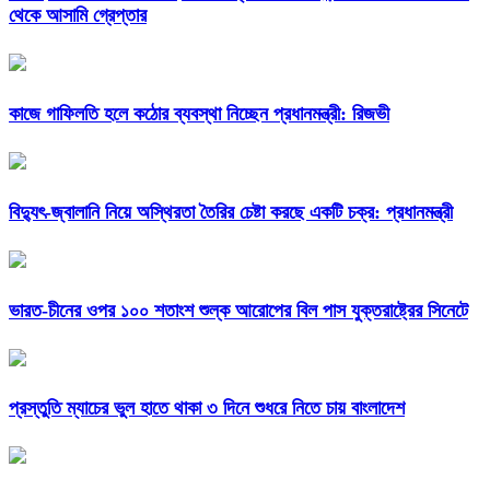
থেকে আসামি গ্রেপ্তার
কাজে গাফিলতি হলে কঠোর ব্যবস্থা নিচ্ছেন প্রধানমন্ত্রী: রিজভী
বিদ্যুৎ-জ্বালানি নিয়ে অস্থিরতা তৈরির চেষ্টা করছে একটি চক্র: প্রধানমন্ত্রী
ভারত-চীনের ওপর ১০০ শতাংশ শুল্ক আরোপের বিল পাস যুক্তরাষ্ট্রের সিনেটে
প্রস্তুতি ম্যাচের ভুল হাতে থাকা ৩ দিনে শুধরে নিতে চায় বাংলাদেশ