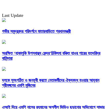
Last Update
গভীর সমুদ্রবন্দর পরিদর্শনে মাতারবাড়িতে প্রধানমন্ত্রী
অরক্ষিত ‘হাকালুকি উপস্বাস্থ্য কেন্দ্র’চিকিৎসা বঞ্চিত হাওর পারের হতদরিদ্র
বাসিন্দারা
দলকে সুসংগঠিত ও জনমুখী করতে নেতাকর্মীদের ঐক্যবদ্ধ হওয়ার আহ্বান
শ্রীমঙ্গলের এমপি মুজিবের
এআই দিয়ে এমপি নাসের রহমানের অশ্লীল ভিডিও ছড়ানোর অভিযোগে সাভার