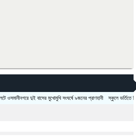
নীনগরে দুই বাসের মুখোমুখি সংঘর্ষে ৯জনের প্রাণহানী
স্কুলে ভর্তিতে দ্বিতীয়-ন