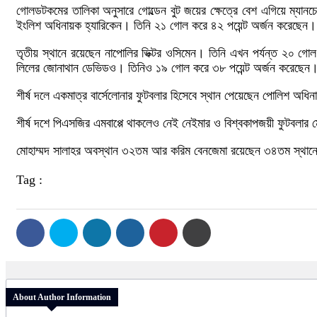
গোলডটকমের তালিকা অনুসারে গোল্ডেন বুট জয়ের ক্ষেত্রে বেশ এগিয়ে ম্যানচে
ইংলিশ অধিনায়ক হ্যারিকেন। তিনি ২১ গোল করে ৪২ পয়েন্ট অর্জন করেছেন। টট
তৃতীয় স্থানে রয়েছেন নাপোলির ভিক্টর ওসিমেন। তিনি এখন পর্যন্ত ২০ গোল
লিলের জোনাথান ডেভিডও। তিনিও ১৯ গোল করে ৩৮ পয়েন্ট অর্জন করেছেন
শীর্ষ দলে একমাত্র বার্সেলোনার ফুটবলার হিসেবে স্থান পেয়েছেন পোলিশ অধ
শীর্ষ দশে পিএসজির এমবাপ্পে থাকলেও নেই নেইমার ও বিশ্বকাপজয়ী ফুটবলা
মোহাম্মদ সালাহর অবস্থান ৩২তম আর করিম বেনজেমা রয়েছেন ৩৪তম স্থানে। ই
Tag :
About Author Information