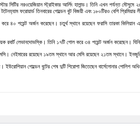
স্টার সিটির নরওয়েজিয়ান স্ট্রাইকার আর্লিং হালান্ড। তিনি এখন পর্যন্ত মৌসুমে
েনহ্যাম ফরোয়ার্ড তিনবারের গোল্ডেন বুট বিজয়ী এবং ১৮০টিরও বেশি প্রিমিয়া
 করে ৪০ পয়েন্ট অর্জন করেছেন। চতুর্থ স্থানে রয়েছেন ফরাসি তারকা কিলিয়ান
।
িনায়ক রবার্ট লেভানদোভস্কি। তিনি ১৭টি গোল করে ৩৪ পয়েন্ট অর্জন করেছেন। যিন
র মেসি। নেইমারের রয়েছেন ১৯তম স্থানে আর মেসি রয়েছেন ২১তম স্থানে। ইনজুরি
উরোপিয়ান গোল্ডেন বুটের শেষ দুটি শিরোপা জিতেছেন বার্সেলোনার পোলিশ অধিনা