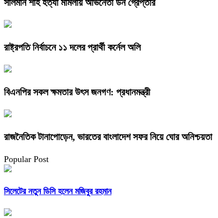
সালমান শাহ হত্যা মামলায় অভিনেতা ডন গ্রেপ্তার
রাষ্ট্রপতি নির্বাচনে ১১ দলের প্রার্থী কর্নেল অলি
বিএনপির সকল ক্ষমতার উৎস জনগণ: প্রধানমন্ত্রী
রাজনৈতিক টানাপোড়েন, ভারতের বাংলাদেশ সফর নিয়ে ঘোর অনিশ্চয়তা
Popular Post
সিলেটের নতুন ডিসি হলেন মজিবুর রহমান