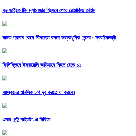
বড় ভাইকে টিম ম্যানেজার হিসেবে পেয়ে রোমাঞ্চিত তামিম
মাদক প্রবেশ রোধে সীমান্তে বসবে অত্যাধুনিক সেন্সর : স্বরাষ্ট্রমন্ত্রী
ফিলিস্তিনে ইসরায়েলি অভিযানে নিহত বেড়ে ১১
বয়স্কদের মানসিক চাপ দূর করতে যা করবেন
এবার ‘মন্টু পাইলট’-এ মিথিলা!