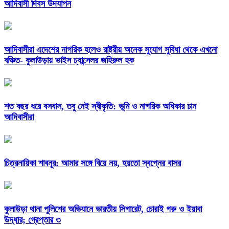
আদিবাসী দিবস উদযাপন
আদিবাসীরা এদেশের নাগরিক হলেও রাষ্ট্রীয় অনেক সুযোগ সুবিধা থেকে এখনো
বঞ্চিত- কুলাউড়ায় ভাইস চ্যান্সেলর জহিরুল হক
শত বছর ধরে বসবাস, তবু নেই স্বীকৃতি: ভূমি ও নাগরিক অধিকার চান
আদিবাসীরা
চিত্রনায়িকা শাবনূর: আমার সঙ্গে বিয়ে নয়, হয়তো স্বপ্নের বাসর
কুলাউড়া থানা পুলিশের অভিযানে ভারতীয় সিগারেট, চোরাই গরু ও ইয়াবা
উদ্ধার; গ্রেপ্তার ৩