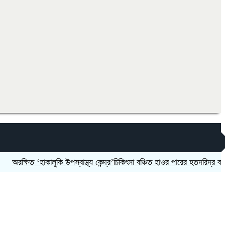
ক্ষিত ‘হাকালুকি উপস্বাস্থ্য কেন্দ্র’চিকিৎসা বঞ্চিত হাওর পারের হতদরিদ্র বাসিন্দারা