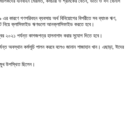
ালিকদের যানবাহন মেরামত, কর্মচারী ও শ্রমিকের বেতন, ভাতা ও ঈদ বোনাস
এর কারণে গণপরিবহন ব্যবসায় অর্থ বিনিয়োগের বিপরীতে সব ব্যাংক ঋণ,
মেন্ট নিয়ে ক্লাসিফাইড ঋণগুলো আনক্লাসিফাইড করতে হবে।
ম্বর ২০২১ পর্যন্ত কাগজপত্র হালনাগাদ করার সুযোগ দিতে হবে।
পর্যন্ত অবস্থান কর্মসূচি পালন করবে বলেও জানান শাজাহান খান। এছাড়া, ঈদের
্রমুখ উপস্থিত ছিলেন।