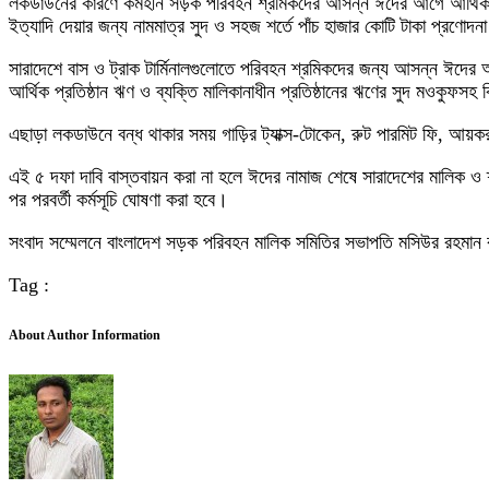
লকডাউনের কারণে কর্মহীন সড়ক পরিবহন শ্রমিকদের আসন্ন ঈদের আগে আর্থিক অ
ইত্যাদি দেয়ার জন্য নামমাত্র সুদ ও সহজ শর্তে পাঁচ হাজার কোটি টাকা প্রণোদন
সারাদেশে বাস ও ট্রাক টার্মিনালগুলোতে পরিবহন শ্রমিকদের জন্য আসন্ন ঈদে
আর্থিক প্রতিষ্ঠান ঋণ ও ব্যক্তি মালিকানাধীন প্রতিষ্ঠানের ঋণের সুদ মওকুফ
এছাড়া লকডাউনে বন্ধ থাকার সময় গাড়ির ট্যাক্স-টোকেন, রুট পারমিট ফি, আয
এই ৫ দফা দাবি বাস্তবায়ন করা না হলে ঈদের নামাজ শেষে সারাদেশের মালিক ও শ
পর পরবর্তী কর্মসূচি ঘোষণা করা হবে।
সংবাদ সম্মেলনে বাংলাদেশ সড়ক পরিবহন মালিক সমিতির সভাপতি মসিউর রহমান রা
Tag :
About Author Information