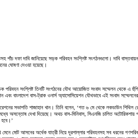
ুমতিসহ পাঁচ দফা দাবি জানিয়েছে সড়ক পরিবহন সংশ্লিষ্ট সংগঠনগুলো। দাবি বাস্তব
 পালনের ঘোষণা দেওয়া হয়েছে।
ক পরিবহন সংশ্লিষ্ট তিনটি সংগঠনের যৌথ আয়োজিত সংবাদ সম্মেলন থেকে এ হুঁশ
শন এবং বাংলাদেশ বাস-ট্রাক ওনার্স অ্যাসোসিয়েশন যৌথভাবে এই সংবাদ সম্মে
ডারেশনের সভাপতি শাজাহান খান। তিনি বলেন, ‘গত ৬ মে থেকে লকডাউন শিথিল রে
র মধ্যে অসন্তোষ দেখা দিয়েছে। অথচ বাস-মিনিবাস, সিএনজি চালিত অটোরিকশায়
ে হবে।’
যবিধি মেনে মোট আসনের অর্ধেক যাত্রী নিয়ে দূরপাল্লার পরিবহনসহ সব ধরনের গণপর