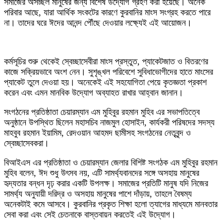
সমাজের অসচ্ছল মানুষের জন্য বিশেষ উদ্যোগ গ্রহণ করা হয়েছে। অনেক
পরিবার আছে, যারা আর্থিক সংকটের কারণে কুরবানির মাংস সংগ্রহ করতে পারে
না। তাদের ঘরে ঈদের আনন্দ পৌঁছে দেওয়ার লক্ষ্যেই এই আয়োজন।
কর্মসূচির শুরু থেকেই স্বেচ্ছাসেবীরা মাংস প্রস্তুত, প্যাকেটজাত ও বিতরণের
কাজে সক্রিয়ভাবে অংশ নেন। সুশৃঙ্খল পরিবেশে সুবিধাভোগীদের হাতে মাংসের
প্যাকেট তুলে দেওয়া হয়। অনেকেই এই সহযোগিতা পেয়ে কৃতজ্ঞতা প্রকাশ
করেন এবং এমন মানবিক উদ্যোগ অব্যাহত রাখার আহ্বান জানান।
সংগঠনের প্রতিষ্ঠাতা চেয়ারম্যান এম মুহিবুর রহমান মুহিব এর সভাপতিত্বে
অনুষ্ঠানে উপস্থিত ছিলেন মহাসচিব নাজমুল হোসাইন, কার্যকরী পরিষদের সদস্য
মাহবুব রহমান ইয়ামিম, রেদওয়ান আহমদ ছামীসহ সংগঠনের নেতৃবৃন্দ ও
স্বেচ্ছাসেবকরা।
বিআইএস এর প্রতিষ্ঠাতা ও চেয়ারম্যান জেলার বিশিষ্ট সংগঠক এম মুহিবুর রহমান
মুহিব বলেন, ঈদ শুধু উৎসব নয়, এটি সামর্থ্যবানদের সঙ্গে অসহায় মানুষের
হৃদ্যতার বন্ধন দৃঢ় করার একটি উপলক্ষ। সমাজের প্রতিটি মানুষ যদি নিজের
সামর্থ্য অনুযায়ী দরিদ্র ও অসহায় মানুষের পাশে দাঁড়ায়, তাহলে বৈষম্য
অনেকটাই কমে আসবে। কুরবানির প্রকৃত শিক্ষা হলো ত্যাগের মাধ্যমে মানবতার
সেবা করা এবং সেই চেতনাকে বাস্তবায়ন করতেই এই উদ্যোগ।