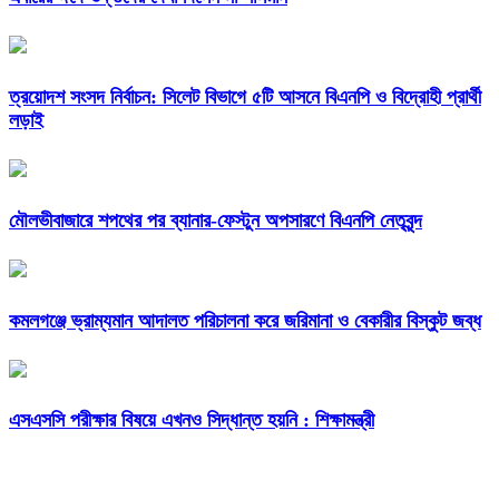
ত্রয়োদশ সংসদ নির্বাচন: সিলেট বিভাগে ৫টি আসনে বিএনপি ও বিদ্রোহী প্রার্থী
লড়াই
মৌলভীবাজারে শপথের পর ব্যানার-ফেস্টুন অপসারণে বিএনপি নেতৃবৃন্দ
কমলগঞ্জে ভ্রাম্যমান আদালত পরিচালনা করে জরিমানা ও বেকারীর বিস্কুট জব্ধ
এসএসসি পরীক্ষার বিষয়ে এখনও সিদ্ধান্ত হয়নি : শিক্ষামন্ত্রী