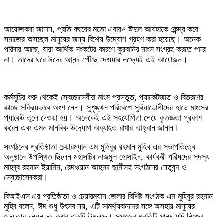
আয়োজকরা জানান, প্রতি বছরের মতো এবারও ঈদুল আযহাকে কেন্দ্র করে
সমাজের অসচ্ছল মানুষের জন্য বিশেষ উদ্যোগ গ্রহণ করা হয়েছে। অনেক
পরিবার আছে, যারা আর্থিক সংকটের কারণে কুরবানির মাংস সংগ্রহ করতে পারে
না। তাদের ঘরে ঈদের আনন্দ পৌঁছে দেওয়ার লক্ষ্যেই এই আয়োজন।
কর্মসূচির শুরু থেকেই স্বেচ্ছাসেবীরা মাংস প্রস্তুত, প্যাকেটজাত ও বিতরণের
কাজে সক্রিয়ভাবে অংশ নেন। সুশৃঙ্খল পরিবেশে সুবিধাভোগীদের হাতে মাংসের
প্যাকেট তুলে দেওয়া হয়। অনেকেই এই সহযোগিতা পেয়ে কৃতজ্ঞতা প্রকাশ
করেন এবং এমন মানবিক উদ্যোগ অব্যাহত রাখার আহ্বান জানান।
সংগঠনের প্রতিষ্ঠাতা চেয়ারম্যান এম মুহিবুর রহমান মুহিব এর সভাপতিত্বে
অনুষ্ঠানে উপস্থিত ছিলেন মহাসচিব নাজমুল হোসাইন, কার্যকরী পরিষদের সদস্য
মাহবুব রহমান ইয়ামিম, রেদওয়ান আহমদ ছামীসহ সংগঠনের নেতৃবৃন্দ ও
স্বেচ্ছাসেবকরা।
বিআইএস এর প্রতিষ্ঠাতা ও চেয়ারম্যান জেলার বিশিষ্ট সংগঠক এম মুহিবুর রহমান
মুহিব বলেন, ঈদ শুধু উৎসব নয়, এটি সামর্থ্যবানদের সঙ্গে অসহায় মানুষের
হৃদ্যতার বন্ধন দৃঢ় করার একটি উপলক্ষ। সমাজের প্রতিটি মানুষ যদি নিজের