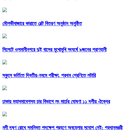
মৌলভীবাজারে কারাতে বেল্ট বিতরণ অনুষ্ঠান অনুষ্ঠিত
সিলেটে ওসমানীনগরে দুই বাসের মুখোমুখি সংঘর্ষে ৯জনের প্রাণহানী
স্কুলে ভর্তিতে দ্বিতীয়-নবমে পরীক্ষা, প্রথম শ্রেণিতে লটারি
ঢাকায় মহাসমাবেশসহ চার বিভাগে লং মার্চের ঘোষণা ১১ দলীয় ঐক্যের
নদী দূষণ রোধে সমন্বিত পদক্ষেপ গ্রহণে অবহেলার সুযোগ নেই: প্রধানমন্ত্রী