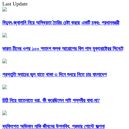
Last Update
বিদ্যুৎ-জ্বালানি নিয়ে অস্থিরতা তৈরির চেষ্টা করছে একটি চক্র: প্রধানমন্ত্রী
ভারত-চীনের ওপর ১০০ শতাংশ শুল্ক আরোপের বিল পাস যুক্তরাষ্ট্রের সিনেটে
প্রস্তুতি ম্যাচের ভুল হাতে থাকা ৩ দিনে শুধরে নিতে চায় বাংলাদেশ
চিঠি নিয়ে হাতেনাতে ধরা, কী করেছিলেন সাই পল্লবীর বাবা-মা?
ব্যক্তিগত অভিমান নাকি জীবনের উপলব্ধি, প্রভার পোস্টে জল্পনা