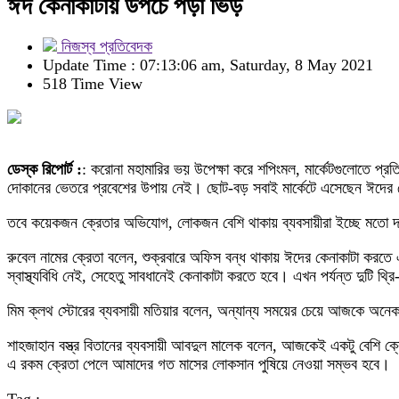
ঈদ কেনাকাটায় উপচে পড়া ভিড়
নিজস্ব প্রতিবেদক
Update Time : 07:13:06 am, Saturday, 8 May 2021
518 Time View
ডেস্ক রিপোর্ট :
: করোনা মহামারির ভয় উপেক্ষা করে শপিংমল, মার্কেটগুলোতে প্রতি
দোকানের ভেতরে প্রবেশের উপায় নেই। ছোট-বড় সবাই মার্কেটে এসেছেন ঈদের কে
তবে কয়েকজন ক্রেতার অভিযোগ, লোকজন বেশি থাকায় ব্যবসায়ীরা ইচ্ছে মতো দাম 
রুবেল নামের ক্রেতা বলেন, শুক্রবারে অফিস বন্ধ থাকায় ঈদের কেনাকাটা করতে
স্বাস্থ্যবিধি নেই, সেহেতু সাবধানেই কেনাকাটা করতে হবে। এখন পর্যন্ত দুট
মিম ক্লথ স্টোরের ব্যবসায়ী মতিয়ার বলেন, অন্যান্য সময়ের চেয়ে আজকে অনে
শাহজাহান বস্ত্র বিতানের ব্যবসায়ী আবদুল মালেক বলেন, আজকেই একটু বেশি ক্
এ রকম ক্রেতা পেলে আমাদের গত মাসের লোকসান পুষিয়ে নেওয়া সম্ভব হবে।