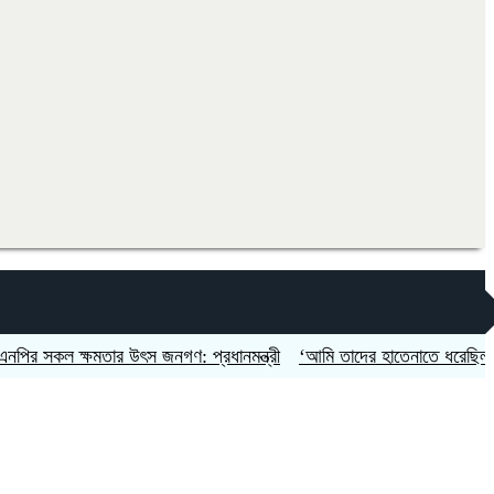
কল ক্ষমতার উৎস জনগণ: প্রধানমন্ত্রী
‘আমি তাদের হাতেনাতে ধরেছিলাম’, দুই প্