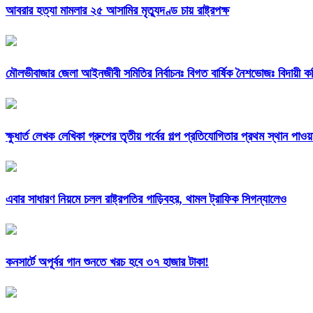
আবরার হত্যা মামলার ২৫ আসামির মৃত্যুদণ্ড চায় রাষ্ট্রপক্ষ
মৌলভীবাজার জেলা আইনজীবী সমিতির নির্বাচনঃ বিগত বার্ষিক নৈশভোজঃ বিদায়ী কমিটি
ক্ষুধার্ত লেখক লেখিকা গ্রুপের তৃতীয় পর্বের গল্প প্রতিযোগিতার প্রথম স্থান পা
এবার সাধারণ নিয়মে চলল রাষ্ট্রপতির গাড়িবহর, থামল ট্রাফিক সিগন্যালেও
কনসার্টে অপূর্বর গান শুনতে খরচ হবে ৩৭ হাজার টাকা!