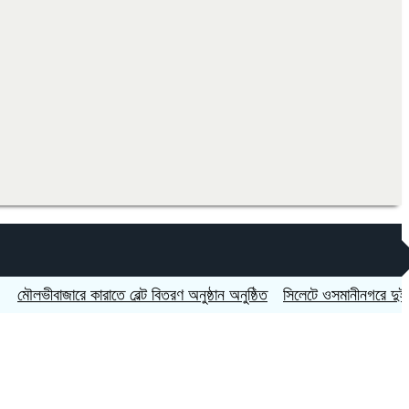
বাজারে কারাতে বেল্ট বিতরণ অনুষ্ঠান অনুষ্ঠিত
সিলেটে ওসমানীনগরে দুই বাসের মুখ