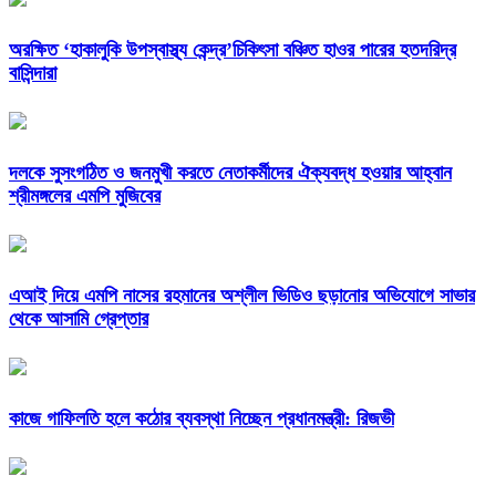
অরক্ষিত ‘হাকালুকি উপস্বাস্থ্য কেন্দ্র’চিকিৎসা বঞ্চিত হাওর পারের হতদরিদ্র
বাসিন্দারা
দলকে সুসংগঠিত ও জনমুখী করতে নেতাকর্মীদের ঐক্যবদ্ধ হওয়ার আহ্বান
শ্রীমঙ্গলের এমপি মুজিবের
এআই দিয়ে এমপি নাসের রহমানের অশ্লীল ভিডিও ছড়ানোর অভিযোগে সাভার
থেকে আসামি গ্রেপ্তার
কাজে গাফিলতি হলে কঠোর ব্যবস্থা নিচ্ছেন প্রধানমন্ত্রী: রিজভী