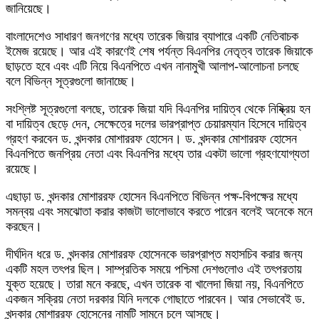
জানিয়েছে।
বাংলাদেশেও সাধারণ জনগণের মধ্যে তারেক জিয়ার ব্যাপারে একটি নেতিবাচক
ইমেজ রয়েছে। আর এই কারণেই শেষ পর্যন্ত বিএনপির নেতৃত্ব তারেক জিয়াকে
ছাড়তে হবে এবং এটি নিয়ে বিএনপিতে এখন নানামুখী আলাপ-আলোচনা চলছে
বলে বিভিন্ন সূত্রগুলো জানাচ্ছে।
সংশ্লিষ্ট সূত্রগুলো বলছে, তারেক জিয়া যদি বিএনপির দায়িত্ব থেকে নিষ্ক্রিয় হন
বা দায়িত্ব ছেড়ে দেন, সেক্ষেত্রে দলের ভারপ্রাপ্ত চেয়ারম্যান হিসেবে দায়িত্ব
গ্রহণ করবেন ড. খন্দকার মোশাররফ হোসেন। ড. খন্দকার মোশাররফ হোসেন
বিএনপিতে জনপ্রিয় নেতা এবং বিএনপির মধ্যে তার একটা ভালো গ্রহণযোগ্যতা
রয়েছে।
এছাড়া ড. খন্দকার মোশাররফ হোসেন বিএনপিতে বিভিন্ন পক্ষ-বিপক্ষের মধ্যে
সমন্বয় এবং সমঝোতা করার কাজটা ভালোভাবে করতে পারেন বলেই অনেকে মনে
করছেন।
দীর্ঘদিন ধরে ড. খন্দকার মোশাররফ হোসেনকে ভারপ্রাপ্ত মহাসচিব করার জন্য
একটি মহল তৎপর ছিল। সাম্প্রতিক সময়ে পশ্চিমা দেশগুলোও এই তৎপরতায়
যুক্ত হয়েছে। তারা মনে করছে, এখন তারেক বা খালেদা জিয়া নয়, বিএনপিতে
একজন সক্রিয় নেতা দরকার যিনি দলকে গোছাতে পারবেন। আর সেভাবেই ড.
খন্দকার মোশাররফ হোসেনের নামটি সামনে চলে আসছে।