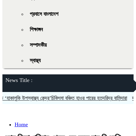
প্রবাসে বাংলাদেশ
শিক্ষাঙ্গন
সম্পাদকীয়
স্বাস্থ্য
News Title :
কালুকি উপস্বাস্থ্য কেন্দ্র’চিকিৎসা বঞ্চিত হাওর পারের হতদরিদ্র বাসিন্দারা
দলকে স
Home