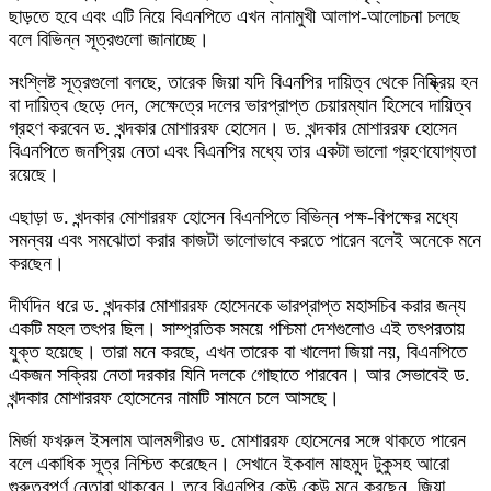
ছাড়তে হবে এবং এটি নিয়ে বিএনপিতে এখন নানামুখী আলাপ-আলোচনা চলছে
বলে বিভিন্ন সূত্রগুলো জানাচ্ছে।
সংশ্লিষ্ট সূত্রগুলো বলছে, তারেক জিয়া যদি বিএনপির দায়িত্ব থেকে নিষ্ক্রিয় হন
বা দায়িত্ব ছেড়ে দেন, সেক্ষেত্রে দলের ভারপ্রাপ্ত চেয়ারম্যান হিসেবে দায়িত্ব
গ্রহণ করবেন ড. খন্দকার মোশাররফ হোসেন। ড. খন্দকার মোশাররফ হোসেন
বিএনপিতে জনপ্রিয় নেতা এবং বিএনপির মধ্যে তার একটা ভালো গ্রহণযোগ্যতা
রয়েছে।
এছাড়া ড. খন্দকার মোশাররফ হোসেন বিএনপিতে বিভিন্ন পক্ষ-বিপক্ষের মধ্যে
সমন্বয় এবং সমঝোতা করার কাজটা ভালোভাবে করতে পারেন বলেই অনেকে মনে
করছেন।
দীর্ঘদিন ধরে ড. খন্দকার মোশাররফ হোসেনকে ভারপ্রাপ্ত মহাসচিব করার জন্য
একটি মহল তৎপর ছিল। সাম্প্রতিক সময়ে পশ্চিমা দেশগুলোও এই তৎপরতায়
যুক্ত হয়েছে। তারা মনে করছে, এখন তারেক বা খালেদা জিয়া নয়, বিএনপিতে
একজন সক্রিয় নেতা দরকার যিনি দলকে গোছাতে পারবেন। আর সেভাবেই ড.
খন্দকার মোশাররফ হোসেনের নামটি সামনে চলে আসছে।
মির্জা ফখরুল ইসলাম আলমগীরও ড. মোশাররফ হোসেনের সঙ্গে থাকতে পারেন
বলে একাধিক সূত্র নিশ্চিত করেছেন। সেখানে ইকবাল মাহমুদ টুকুসহ আরো
গুরুত্বপূর্ণ নেতারা থাকবেন। তবে বিএনপির কেউ কেউ মনে করছেন, জিয়া