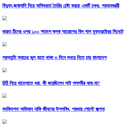
বিদ্যুৎ-জ্বালানি নিয়ে অস্থিরতা তৈরির চেষ্টা করছে একটি চক্র: প্রধানমন্ত্রী
ভারত-চীনের ওপর ১০০ শতাংশ শুল্ক আরোপের বিল পাস যুক্তরাষ্ট্রের সিনেটে
প্রস্তুতি ম্যাচের ভুল হাতে থাকা ৩ দিনে শুধরে নিতে চায় বাংলাদেশ
চিঠি নিয়ে হাতেনাতে ধরা, কী করেছিলেন সাই পল্লবীর বাবা-মা?
ব্যক্তিগত অভিমান নাকি জীবনের উপলব্ধি, প্রভার পোস্টে জল্পনা