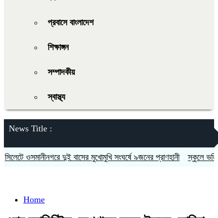
প্রবাসে বাংলাদেশ
শিক্ষাঙ্গন
সম্পাদকীয়
স্বাস্থ্য
News Title :
লেটে ওসমানীনগরে দুই বাসের মুখোমুখি সংঘর্ষে ৯জনের প্রাণহানী
স্কুলে ভর্তিতে দ
Home