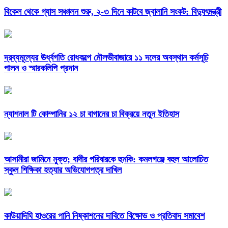
বিকেল থেকে গ্যাস সঞ্চালন শুরু, ২-৩ দিনে কাটবে জ্বালানি সংকট: বিদ্যুৎমন্ত্রী
দ্রব্যমূল্যের ঊর্ধ্বগতি রোধকল্পে মৌলভীবাজারে ১১ দলের অবস্থান কর্মসূচি
পালন ও স্মারকলিপি প্রদান
ন্যাশনাল টি কোম্পানির ১২ চা বাগানের চা বিক্রয়ে নতুন ইতিহাস
আসামীরা জামিনে মুক্ত; বাদীর পরিবারকে হুমকি: কমলগঞ্জে বহুল আলোচিত
স্কুল শিক্ষিকা হত্যার অভিযোগপত্র দাখিল
কাউয়াদিঘি হাওরের পানি নিষ্কাশনের দাবিতে বিক্ষোভ ও প্রতিবাদ সমাবেশ