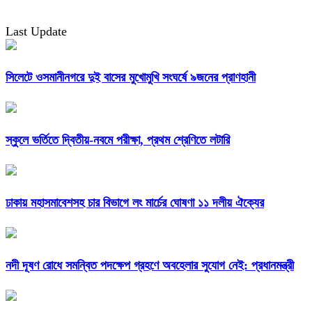
Last Update
সিলেটে ওসমানীনগরে দুই বাসের মুখোমুখি সংঘর্ষে ৯জনের প্রাণহানী
স্কুলে ভর্তিতে দ্বিতীয়-নবমে পরীক্ষা, প্রথম শ্রেণিতে লটারি
ঢাকায় মহাসমাবেশসহ চার বিভাগে লং মার্চের ঘোষণা ১১ দলীয় ঐক্যের
নদী দূষণ রোধে সমন্বিত পদক্ষেপ গ্রহণে অবহেলার সুযোগ নেই: প্রধানমন্ত্রী