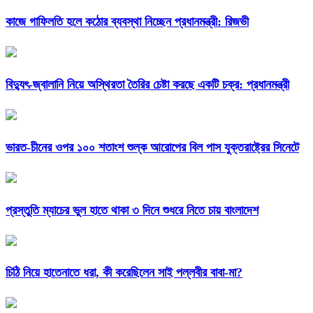
কাজে গাফিলতি হলে কঠোর ব্যবস্থা নিচ্ছেন প্রধানমন্ত্রী: রিজভী
বিদ্যুৎ-জ্বালানি নিয়ে অস্থিরতা তৈরির চেষ্টা করছে একটি চক্র: প্রধানমন্ত্রী
ভারত-চীনের ওপর ১০০ শতাংশ শুল্ক আরোপের বিল পাস যুক্তরাষ্ট্রের সিনেটে
প্রস্তুতি ম্যাচের ভুল হাতে থাকা ৩ দিনে শুধরে নিতে চায় বাংলাদেশ
চিঠি নিয়ে হাতেনাতে ধরা, কী করেছিলেন সাই পল্লবীর বাবা-মা?