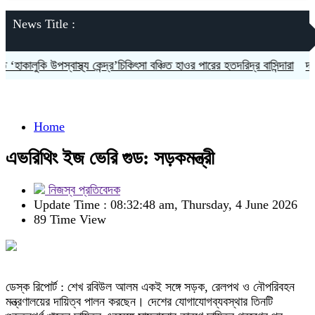
News Title :
কালুকি উপস্বাস্থ্য কেন্দ্র’চিকিৎসা বঞ্চিত হাওর পারের হতদরিদ্র বাসিন্দারা
দলকে স
Home
এভরিথিং ইজ ভেরি গুড: সড়কমন্ত্রী
নিজস্ব প্রতিবেদক
Update Time : 08:32:48 am, Thursday, 4 June 2026
89 Time View
ডেস্ক রিপোর্ট : শেখ রবিউল আলম একই সঙ্গে সড়ক, রেলপথ ও নৌপরিবহন
মন্ত্রণালয়ের দায়িত্ব পালন করছেন। দেশের যোগাযোগব্যবস্থার তিনটি