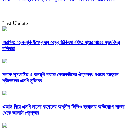
Last Update
অরক্ষিত ‘হাকালুকি উপস্বাস্থ্য কেন্দ্র’চিকিৎসা বঞ্চিত হাওর পারের হতদরিদ্র
বাসিন্দারা
দলকে সুসংগঠিত ও জনমুখী করতে নেতাকর্মীদের ঐক্যবদ্ধ হওয়ার আহ্বান
শ্রীমঙ্গলের এমপি মুজিবের
এআই দিয়ে এমপি নাসের রহমানের অশ্লীল ভিডিও ছড়ানোর অভিযোগে সাভার
থেকে আসামি গ্রেপ্তার