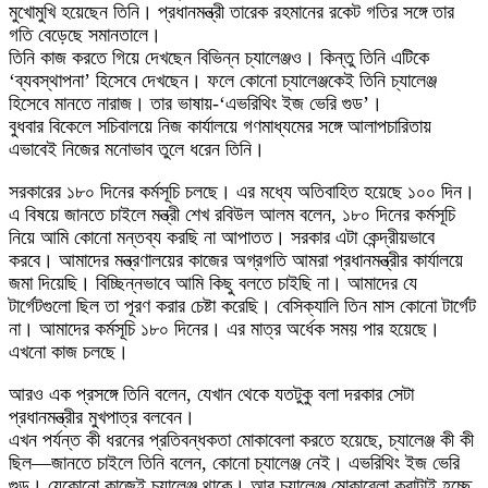
মুখোমুখি হয়েছেন তিনি। প্রধানমন্ত্রী তারেক রহমানের রকেট গতির সঙ্গে তার
গতি বেড়েছে সমানতালে।
তিনি কাজ করতে গিয়ে দেখছেন বিভিন্ন চ্যালেঞ্জও। কিন্তু তিনি এটিকে
‘ব্যবস্থাপনা’ হিসেবে দেখছেন। ফলে কোনো চ্যালেঞ্জকেই তিনি চ্যালেঞ্জ
হিসেবে মানতে নারাজ। তার ভাষায়-‘এভরিথিং ইজ ভেরি গুড’।
বুধবার বিকেলে সচিবালয়ে নিজ কার্যালয়ে গণমাধ্যমের সঙ্গে আলাপচারিতায়
এভাবেই নিজের মনোভাব তুলে ধরেন তিনি।
সরকারের ১৮০ দিনের কর্মসূচি চলছে। এর মধ্যে অতিবাহিত হয়েছে ১০০ দিন।
এ বিষয়ে জানতে চাইলে মন্ত্রী শেখ রবিউল আলম বলেন, ১৮০ দিনের কর্মসূচি
নিয়ে আমি কোনো মন্তব্য করছি না আপাতত। সরকার এটা কেন্দ্রীয়ভাবে
করবে। আমাদের মন্ত্রণালয়ের কাজের অগ্রগতি আমরা প্রধানমন্ত্রীর কার্যালয়ে
জমা দিয়েছি। বিচ্ছিন্নভাবে আমি কিছু বলতে চাইছি না। আমাদের যে
টার্গেটগুলো ছিল তা পূরণ করার চেষ্টা করেছি। বেসিক্যালি তিন মাস কোনো টার্গেট
না। আমাদের কর্মসূচি ১৮০ দিনের। এর মাত্র অর্ধেক সময় পার হয়েছে।
এখনো কাজ চলছে।
আরও এক প্রসঙ্গে তিনি বলেন, যেখান থেকে যতটুকু বলা দরকার সেটা
প্রধানমন্ত্রীর মুখপাত্র বলবেন।
এখন পর্যন্ত কী ধরনের প্রতিবন্ধকতা মোকাবেলা করতে হয়েছে, চ্যালেঞ্জ কী কী
ছিল—জানতে চাইলে তিনি বলেন, কোনো চ্যালেঞ্জ নেই। এভরিথিং ইজ ভেরি
গুড। যেকোনো কাজেই চ্যালেঞ্জ থাকে। আর চ্যালেঞ্জ মোকাবেলা করাটাই হচ্ছে