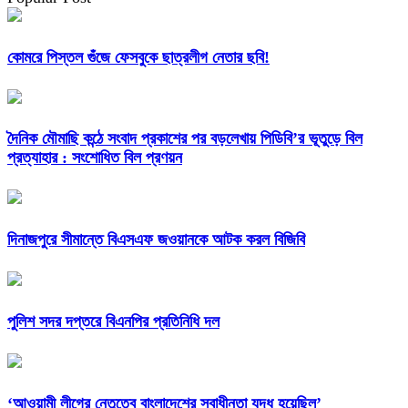
কোমরে পিস্তল গুঁজে ফেসবুকে ছাত্রলীগ নেতার ছবি!
দৈনিক মৌমাছি কন্ঠে সংবাদ প্রকাশের পর বড়লেখায় পিডিবি’র ভূতুড়ে বিল
প্রত্যাহার : সংশোধিত বিল প্রণয়ন
দিনাজপুরে সীমান্তে বিএসএফ জওয়ানকে আটক করল বিজিবি
পুলিশ সদর দপ্তরে বিএনপির প্রতিনিধি দল
‘আওয়ামী লীগের নেতৃত্বে বাংলাদেশের স্বাধীনতা যুদ্ধ হয়েছিল’