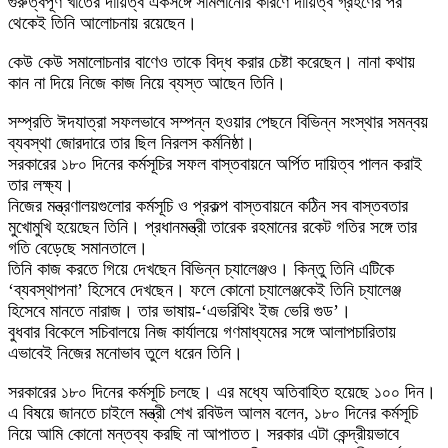
গুরুত্বপূর্ণ খাতের দায়িত্ব একসঙ্গে সামলানোর কারণে দায়িত্ব গ্রহণের পর
থেকেই তিনি আলোচনায় রয়েছেন।
কেউ কেউ সমালোচনার বাণেও তাকে বিদ্ধ করার চেষ্টা করেছেন। নানা কথায়
কান না দিয়ে নিজে কাজ নিয়ে ব্যস্ত আছেন তিনি।
সম্প্রতি ঈদযাত্রা সফলভাবে সম্পন্ন হওয়ার পেছনে বিভিন্ন সংস্থার সমন্বয়
ব্যবস্থা জোরদারে তার ছিল নিরলস কর্মনিষ্ঠা।
সরকারের ১৮০ দিনের কর্মসূচির সফল বাস্তবায়নে অর্পিত দায়িত্ব পালন করাই
তার লক্ষ্য।
নিজের মন্ত্রণালয়গুলোর কর্মসূচি ও প্রকল্প বাস্তবায়নে কঠিন সব বাস্তবতার
মুখোমুখি হয়েছেন তিনি। প্রধানমন্ত্রী তারেক রহমানের রকেট গতির সঙ্গে তার
গতি বেড়েছে সমানতালে।
তিনি কাজ করতে গিয়ে দেখছেন বিভিন্ন চ্যালেঞ্জও। কিন্তু তিনি এটিকে
‘ব্যবস্থাপনা’ হিসেবে দেখছেন। ফলে কোনো চ্যালেঞ্জকেই তিনি চ্যালেঞ্জ
হিসেবে মানতে নারাজ। তার ভাষায়-‘এভরিথিং ইজ ভেরি গুড’।
বুধবার বিকেলে সচিবালয়ে নিজ কার্যালয়ে গণমাধ্যমের সঙ্গে আলাপচারিতায়
এভাবেই নিজের মনোভাব তুলে ধরেন তিনি।
সরকারের ১৮০ দিনের কর্মসূচি চলছে। এর মধ্যে অতিবাহিত হয়েছে ১০০ দিন।
এ বিষয়ে জানতে চাইলে মন্ত্রী শেখ রবিউল আলম বলেন, ১৮০ দিনের কর্মসূচি
নিয়ে আমি কোনো মন্তব্য করছি না আপাতত। সরকার এটা কেন্দ্রীয়ভাবে