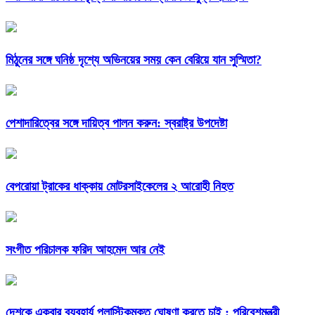
মিঠুনের সঙ্গে ঘনিষ্ঠ দৃশ্যে অভিনয়ের সময় কেন বেরিয়ে যান সুস্মিতা?
পেশাদারিত্বের সঙ্গে দায়িত্ব পালন করুন: স্বরাষ্ট্র উপদেষ্টা
বেপরোয়া ট্রাকের ধাক্কায় মোটরসাইকেলের ২ আরোহী নিহত
সংগীত পরিচালক ফরিদ আহমেদ আর নেই
দেশকে একবার ব্যবহার্য প্লাস্টিকমুক্ত ঘোষণা করতে চাই : পরিবেশমন্ত্রী