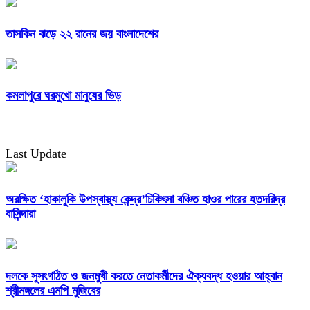
তাসকিন ঝড়ে ২২ রানের জয় বাংলাদেশের
কমলাপুরে ঘরমুখো মানুষের ভিড়
Last Update
অরক্ষিত ‘হাকালুকি উপস্বাস্থ্য কেন্দ্র’চিকিৎসা বঞ্চিত হাওর পারের হতদরিদ্র
বাসিন্দারা
দলকে সুসংগঠিত ও জনমুখী করতে নেতাকর্মীদের ঐক্যবদ্ধ হওয়ার আহ্বান
শ্রীমঙ্গলের এমপি মুজিবের