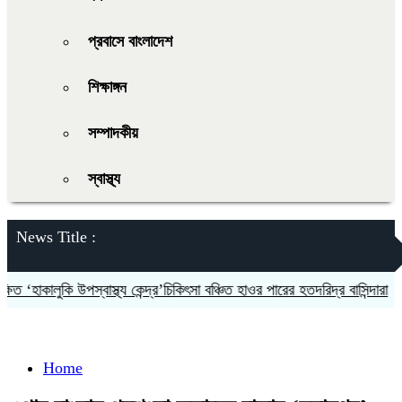
প্রবাসে বাংলাদেশ
শিক্ষাঙ্গন
সম্পাদকীয়
স্বাস্থ্য
News Title :
হাকালুকি উপস্বাস্থ্য কেন্দ্র’চিকিৎসা বঞ্চিত হাওর পারের হতদরিদ্র বাসিন্দারা
দলকে
Home