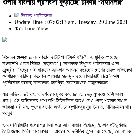
ওপার বাংলায় প্রশংসা কুড়াচ্ছে ঢাকার ‘মহানগর’
নিজস্ব প্রতিবেদক
Update Time : 07:02:13 am, Tuesday, 29 June 2021
455 Time View
বিনোদন ডেস্ক ::
কলকাতার ওটিটি প্লাটফর্ম হইচই- এ মুক্তি পেয়েছে
বাংলাদেশি ওয়েব সিরিজ ‘মহানগর’। আশফাক নিপুণের পরিচালনায় এতে
কেন্দ্রীয় চরিত্রে ওসি হারুনের ভূমিকায় অভিনয় করেছেন দেশের নন্দিত অভিনেতা
মোশাররফ করিম। গতকাল সোমবার ২৮ জুন ওয়েব সিরিজটি নিয়ে বিশেষ
প্রতিবেদন করেছে কলকাতার জনপ্রিয় সংবাদমাধ্যম ‘আনন্দবাজার’।
যার অভিনয় দুই বাংলার দর্শককে মুগ্ধ করে চলেছে দেড় যুগেরও বেশি সময়
ধরে। এই অভিনেতার পাশাপাশি সিরিজটিতে আরও দেখা গেছে শ্যামল মাওলা,
জাকিয়া বারী মম, লুৎফর রহমান জর্জ, মোস্তাফিজুর নুর ইমরান, নাসিরউদ্দিন খান
প্রমুখ।
ওয়েব সিরিজটির গল্পের প্রশংসা করে আনন্দবাজার লিখেছে, ‘ঢাকার পটভূমিকায়
তৈরি ওয়েব সিরিজ ‘মহানগর’। এখানে যে দুর্নীতির তুলে ধরা হয়েছে, তা অনেক