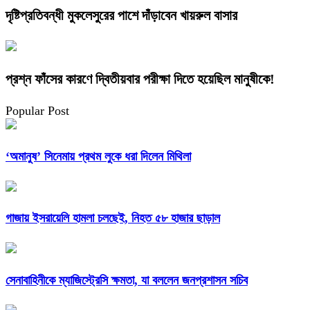
দৃষ্টিপ্রতিবন্ধী মুকলেসুরের পাশে দাঁড়াবেন খায়রুল বাসার
প্রশ্ন ফাঁসের কারণে দ্বিতীয়বার পরীক্ষা দিতে হয়েছিল মানুষীকে!
Popular Post
‘অমানুষ’ সিনেমায় প্রথম লুকে ধরা দিলেন মিথিলা
গাজায় ইসরায়েলি হামলা চলছেই, নিহত ৫৮ হাজার ছাড়াল
সেনাবাহিনীকে ম্যাজিস্ট্রেসি ক্ষমতা, যা বললেন জনপ্রশাসন সচিব