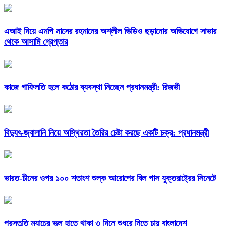
এআই দিয়ে এমপি নাসের রহমানের অশ্লীল ভিডিও ছড়ানোর অভিযোগে সাভার
থেকে আসামি গ্রেপ্তার
কাজে গাফিলতি হলে কঠোর ব্যবস্থা নিচ্ছেন প্রধানমন্ত্রী: রিজভী
বিদ্যুৎ-জ্বালানি নিয়ে অস্থিরতা তৈরির চেষ্টা করছে একটি চক্র: প্রধানমন্ত্রী
ভারত-চীনের ওপর ১০০ শতাংশ শুল্ক আরোপের বিল পাস যুক্তরাষ্ট্রের সিনেটে
প্রস্তুতি ম্যাচের ভুল হাতে থাকা ৩ দিনে শুধরে নিতে চায় বাংলাদেশ