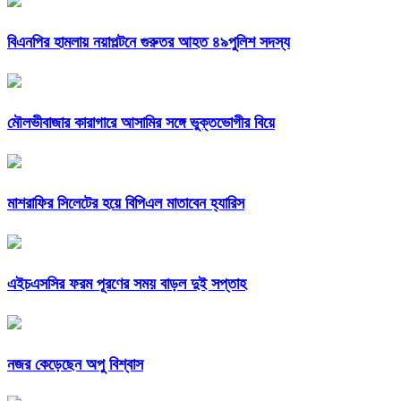
বিএনপির হামলায় নয়াপল্টনে গুরুতর আহত ৪৯পুলিশ সদস্য
মৌলভীবাজার কারাগারে আসামির সঙ্গে ভুক্তভোগীর বিয়ে
মাশরাফির সিলেটের হয়ে বিপিএল মাতাবেন হ্যারিস
এইচএসসির ফরম পূরণের সময় বাড়ল দুই সপ্তাহ
নজর কেড়েছেন অপু বিশ্বাস