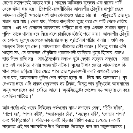
দেশের মহানগরেই অহরহ ঘটে। শহরের অভিজাত বৃত্তের এক রাতের পার্টি
থেকে ঘটনা শুরু হয়। শিল্পপতি-রাজনীতিবিদ আলমগীর চৌধুরীর দাপুটে ছেলে
আফনান চৌধুরী ক্ষমতার দর্পে তাস খেলাতেও হারতে চায় না। এটুকুতেই তার মুড
খারাপ হয়ে যায়। দেখা যায়, নিজের বান্ধবীকে তুচ্ছ করে সে পার্টি থেকে বেরিয়ে
আসে। এর পর বেসামাল আফনানের গাড়িতে চাপা পড়ে একজন সাধারণ মানুষ।
পুলিশ তাকে থানায় ধরে নিয়ে এলে চারদিকে হইচই পড়ে যায়। আলমগীর চৌধুরী
যে কোনও মূল্যে ছেলেকে ছাড়ানোর জন্য প্রতিনিধি পাঠায় থানায়। ওসি বড়
অঙ্কের টাকা ঘুষ নেন। আফনানকে বাঁচানোর চেষ্টা করেন। কিন্তু থানার এসি
শাহানা সৎ, সে আফনান চৌধুরীকে প্রভাবশালী ব্যক্তির পুত্র হিসেবে কোনও
ছাড় দিতে রাজি নয়। সাব-ইন্সপেক্টর মলয়ও ছুটে বেড়ায় সত্যের সন্ধানে। সারা
রাত এই সব নিয়ে থানায় জমজমাট নাটক। ঘুষের টাকার জোরে আফনানকে কি
থানা থেকে ছাড়িয়ে নিয়ে যেতে পারে তার প্রভাবশালী বাবা? এখানেই চমক।
দেখা যায়, আফনানকে পুলিশ শেষ পর্যন্ত ছাড়ে না। নিয়ে যায় আদালতে। ঘুষ
নেওয়ার দায়ে ওসি হারুন গ্রেফতার হয় ঠিকই, কিন্তু তার বুদ্ধিতেই আফনানের
অন্য অপরাধের কথা বেরিয়ে আসে। অ্যাক্সিডেন্টের থেকেও বড় অন্যায় সে করে
এসেছিল পার্টিতে।’
আট পর্বের এই ওয়েব সিরিজের পর্বগুলোর নাম-‘ঈশানের মেঘ’, ‘চিচিং ফাঁক’,
‘শাপে বর’, ‘গলার কাঁটা’, ‘অমাবস্যার চাঁদ’, ‘অন্ধের যষ্ঠি’, ‘গোড়ায় গলদ’
এবং ‘কিস্তিমাত’। পরিচালক একটি থ্রিলার নির্মাণ করতে চেয়েছেন বলেই
সম্ভবত এই সব সাংকেতিক উপ-শিরোনাম দিয়েছেন বলে মত আনন্দবাজারের।