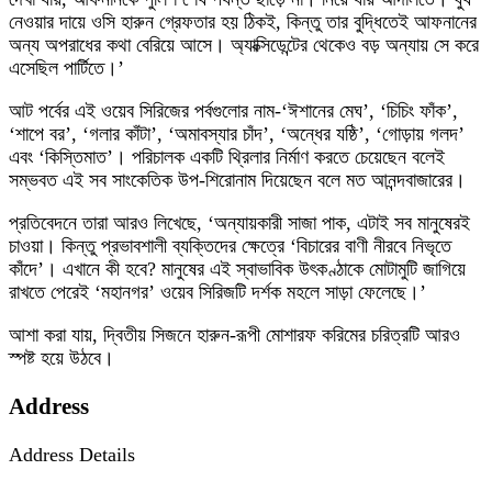
নেওয়ার দায়ে ওসি হারুন গ্রেফতার হয় ঠিকই, কিন্তু তার বুদ্ধিতেই আফনানের
অন্য অপরাধের কথা বেরিয়ে আসে। অ্যাক্সিডেন্টের থেকেও বড় অন্যায় সে করে
এসেছিল পার্টিতে।’
আট পর্বের এই ওয়েব সিরিজের পর্বগুলোর নাম-‘ঈশানের মেঘ’, ‘চিচিং ফাঁক’,
‘শাপে বর’, ‘গলার কাঁটা’, ‘অমাবস্যার চাঁদ’, ‘অন্ধের যষ্ঠি’, ‘গোড়ায় গলদ’
এবং ‘কিস্তিমাত’। পরিচালক একটি থ্রিলার নির্মাণ করতে চেয়েছেন বলেই
সম্ভবত এই সব সাংকেতিক উপ-শিরোনাম দিয়েছেন বলে মত আনন্দবাজারের।
প্রতিবেদনে তারা আরও লিখেছে, ‘অন্যায়কারী সাজা পাক, এটাই সব মানুষেরই
চাওয়া। কিন্তু প্রভাবশালী ব্যক্তিদের ক্ষেত্রে ‘বিচারের বাণী নীরবে নিভৃতে
কাঁদে’। এখানে কী হবে? মানুষের এই স্বাভাবিক উৎকণ্ঠাকে মোটামুটি জাগিয়ে
রাখতে পেরেই ‘মহানগর’ ওয়েব সিরিজটি দর্শক মহলে সাড়া ফেলেছে।’
আশা করা যায়, দ্বিতীয় সিজনে হারুন-রূপী মোশারফ করিমের চরিত্রটি আরও
স্পষ্ট হয়ে উঠবে।
Address
Address Details