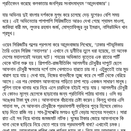
প্রতিবেদন করেছে কলকাতার জনপ্রিয় সংবাদমাধ্যম ‘আনন্দবাজার’।
যার অভিনয় দুই বাংলার দর্শককে মুগ্ধ করে চলেছে দেড় যুগেরও বেশি সময়
ধরে। এই অভিনেতার পাশাপাশি সিরিজটিতে আরও দেখা গেছে শ্যামল মাওলা,
জাকিয়া বারী মম, লুৎফর রহমান জর্জ, মোস্তাফিজুর নুর ইমরান, নাসিরউদ্দিন খান
প্রমুখ।
ওয়েব সিরিজটির গল্পের প্রশংসা করে আনন্দবাজার লিখেছে, ‘ঢাকার পটভূমিকায়
তৈরি ওয়েব সিরিজ ‘মহানগর’। এখানে যে দুর্নীতির তুলে ধরা হয়েছে, তা অনেক
দেশের মহানগরেই অহরহ ঘটে। শহরের অভিজাত বৃত্তের এক রাতের পার্টি
থেকে ঘটনা শুরু হয়। শিল্পপতি-রাজনীতিবিদ আলমগীর চৌধুরীর দাপুটে ছেলে
আফনান চৌধুরী ক্ষমতার দর্পে তাস খেলাতেও হারতে চায় না। এটুকুতেই তার মুড
খারাপ হয়ে যায়। দেখা যায়, নিজের বান্ধবীকে তুচ্ছ করে সে পার্টি থেকে বেরিয়ে
আসে। এর পর বেসামাল আফনানের গাড়িতে চাপা পড়ে একজন সাধারণ মানুষ।
পুলিশ তাকে থানায় ধরে নিয়ে এলে চারদিকে হইচই পড়ে যায়। আলমগীর চৌধুরী
যে কোনও মূল্যে ছেলেকে ছাড়ানোর জন্য প্রতিনিধি পাঠায় থানায়। ওসি বড়
অঙ্কের টাকা ঘুষ নেন। আফনানকে বাঁচানোর চেষ্টা করেন। কিন্তু থানার এসি
শাহানা সৎ, সে আফনান চৌধুরীকে প্রভাবশালী ব্যক্তির পুত্র হিসেবে কোনও
ছাড় দিতে রাজি নয়। সাব-ইন্সপেক্টর মলয়ও ছুটে বেড়ায় সত্যের সন্ধানে। সারা
রাত এই সব নিয়ে থানায় জমজমাট নাটক। ঘুষের টাকার জোরে আফনানকে কি
থানা থেকে ছাড়িয়ে নিয়ে যেতে পারে তার প্রভাবশালী বাবা? এখানেই চমক।
দেখা যায়, আফনানকে পুলিশ শেষ পর্যন্ত ছাড়ে না। নিয়ে যায় আদালতে। ঘুষ