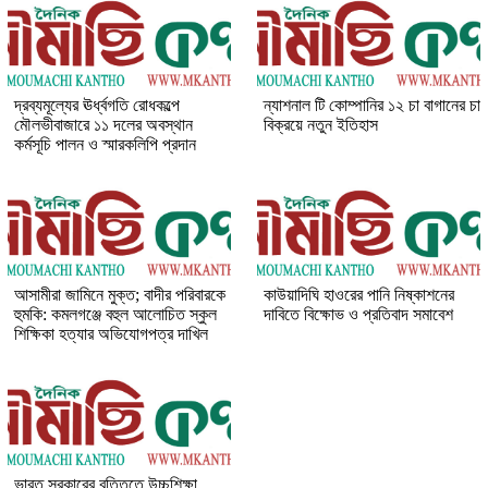
দ্রব্যমূল্যের ঊর্ধ্বগতি রোধকল্পে
ন্যাশনাল টি কোম্পানির ১২ চা বাগানের চা
মৌলভীবাজারে ১১ দলের অবস্থান
বিক্রয়ে নতুন ইতিহাস
কর্মসূচি পালন ও স্মারকলিপি প্রদান
আসামীরা জামিনে মুক্ত; বাদীর পরিবারকে
কাউয়াদিঘি হাওরের পানি নিষ্কাশনের
হুমকি: কমলগঞ্জে বহুল আলোচিত স্কুল
দাবিতে বিক্ষোভ ও প্রতিবাদ সমাবেশ
শিক্ষিকা হত্যার অভিযোগপত্র দাখিল
ভারত সরকারের বৃত্তিতে উচ্চশিক্ষা