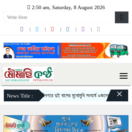
2:50 am, Saturday, 8 August 2026
×
সিলেটে ওসমানীনগরে দুই বাসের মুখোমুখি সংঘর্ষে ৯জনের প্রাণহানী
স্
News Title :