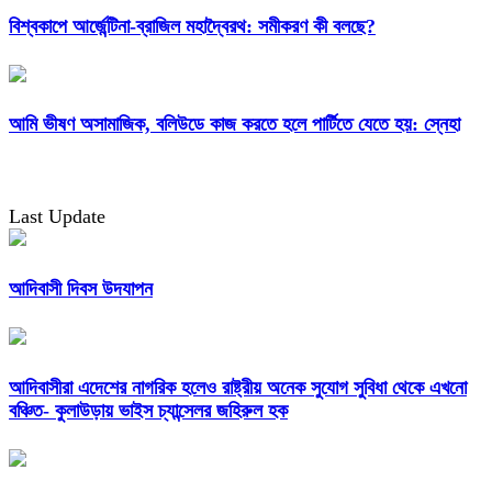
বিশ্বকাপে আর্জেন্টিনা-ব্রাজিল মহাদ্বৈরথ: সমীকরণ কী বলছে?
আমি ভীষণ অসামাজিক, বলিউডে কাজ করতে হলে পার্টিতে যেতে হয়: স্নেহা
Last Update
আদিবাসী দিবস উদযাপন
আদিবাসীরা এদেশের নাগরিক হলেও রাষ্ট্রীয় অনেক সুযোগ সুবিধা থেকে এখনো
বঞ্চিত- কুলাউড়ায় ভাইস চ্যান্সেলর জহিরুল হক