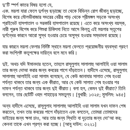
দু’টি স্পর্শ কাতর বিষয় হলো যে,
এক. ময়লা যারা ফেলে দুর্গন্ধ ছড়াচ্ছে তা থেকে বিভিন্ন রোগ জীবানু ছড়াচ্ছে,
বিশেষ করে মৌলভীবাজার সদরের বেরীর পাড় থেকে শ্রীমঙ্গল সড়কে অসংখ্য
প্রাইভেট হাসপাতাল ও সরকারি হাসপাতাল রয়েছে। এতে করে অসংখ্য বয়স্ক,
নারী পুরুষ বিশেষ করে শিশুরা চিকিৎসা নিতে আসে কিন্তু এই ময়লার স্তূপের
দুর্গন্ধের কারনে আরো সুস্থ হওয়ার চেয়ে অসুস্থ হওয়ার সম্ভাবনা রয়েছে।
যার কারনে ময়লা ফেলার নির্দিষ্ট স্থানে ময়লা ফেলতে প্রয়োজনীয় ব্যবস্থা গ্রহণ
করা সংশ্লিষ্ট কতৃপক্ষের দায়িত্ব বলে মনে করি।
দুই. অথচ যদি ঈমানদার হতেন, তাহলে রাসূলুলাহ সালালাহু আলাইহি ওয়া সালাম
তার জন্য দোআ করার জন্য কবরের পাশে দাঁড়াতেন। হাদীসে এসেছে, রাসূলুলাহ
সালালাহু আলাইহি ওয়া সালাম বলেছেন, যে কেউ জানাযার সালাত শেষ হওয়া
পর্যন্ত থাকবে তার জন্য এক কীরাত, আর যে কেউ সালাত শেষ হওয়ার পর
দাফন পর্যন্ত থাকবে তার জন্য দুই কীরাত। বলা হল, কেমন দুই কীরাত? তিনি
বললেন, তার ছোটটি ওহুদ পাহাড়ের সমতুল্য। [বুখারী: ১৩২৫; মুসলিম: ৯৪৫]
অন্য হাদীসে এসেছে, রাসূলুলাহ সালালাহু আলাইহি ওয়া সালাম যখন দাফন শেষ
করতেন, তখন তার কবরের পাশে দাঁড়াতেন এবং বলতেন, তোমরা তোমাদের
ভাইয়ের জন্য ক্ষমা চাও, আর তার জন্য স্থিতি বা দৃঢ়তার জন্য দো’আ কর;
কেননা তাকে এখন প্রশ্ন করা হচ্ছে। [আবু দাউদ: ৩২২১]