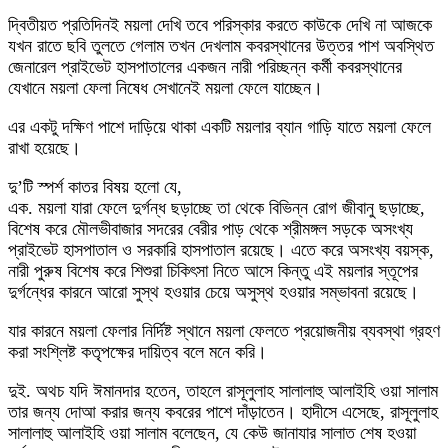
দ্বিতীয়ত প্রতিদিনই ময়লা দেখি তবে পরিস্কার করতে কাউকে দেখি না আজকে
যখন রাতে ছবি তুলতে গেলাম তখন দেখলাম কবরস্থানের উত্তর পাশ অবস্থিত
জেনারেল প্রাইভেট হাসপাতালের একজন নারী পরিচ্ছন্ন কর্মী কবরস্থানের
যেখানে ময়লা ফেলা নিষেধ সেখানেই ময়লা ফেলে যাচ্ছেন।
এর একটু দক্ষিণ পাশে দাড়িয়ে থাকা একটি ময়লার ব্যান গাড়ি যাতে ময়লা ফেলে
রাখা হয়েছে।
দু’টি স্পর্শ কাতর বিষয় হলো যে,
এক. ময়লা যারা ফেলে দুর্গন্ধ ছড়াচ্ছে তা থেকে বিভিন্ন রোগ জীবানু ছড়াচ্ছে,
বিশেষ করে মৌলভীবাজার সদরের বেরীর পাড় থেকে শ্রীমঙ্গল সড়কে অসংখ্য
প্রাইভেট হাসপাতাল ও সরকারি হাসপাতাল রয়েছে। এতে করে অসংখ্য বয়স্ক,
নারী পুরুষ বিশেষ করে শিশুরা চিকিৎসা নিতে আসে কিন্তু এই ময়লার স্তূপের
দুর্গন্ধের কারনে আরো সুস্থ হওয়ার চেয়ে অসুস্থ হওয়ার সম্ভাবনা রয়েছে।
যার কারনে ময়লা ফেলার নির্দিষ্ট স্থানে ময়লা ফেলতে প্রয়োজনীয় ব্যবস্থা গ্রহণ
করা সংশ্লিষ্ট কতৃপক্ষের দায়িত্ব বলে মনে করি।
দুই. অথচ যদি ঈমানদার হতেন, তাহলে রাসূলুলাহ সালালাহু আলাইহি ওয়া সালাম
তার জন্য দোআ করার জন্য কবরের পাশে দাঁড়াতেন। হাদীসে এসেছে, রাসূলুলাহ
সালালাহু আলাইহি ওয়া সালাম বলেছেন, যে কেউ জানাযার সালাত শেষ হওয়া