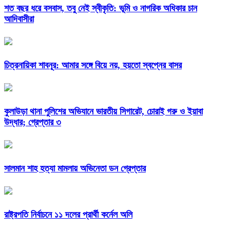
শত বছর ধরে বসবাস, তবু নেই স্বীকৃতি: ভূমি ও নাগরিক অধিকার চান
আদিবাসীরা
চিত্রনায়িকা শাবনূর: আমার সঙ্গে বিয়ে নয়, হয়তো স্বপ্নের বাসর
কুলাউড়া থানা পুলিশের অভিযানে ভারতীয় সিগারেট, চোরাই গরু ও ইয়াবা
উদ্ধার; গ্রেপ্তার ৩
সালমান শাহ হত্যা মামলায় অভিনেতা ডন গ্রেপ্তার
রাষ্ট্রপতি নির্বাচনে ১১ দলের প্রার্থী কর্নেল অলি