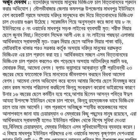
অর্জুন দেবনাথ :
: হতদরিদ্র অসহায় মানুষের ভিজিএফ চাল বিত্তবানদের প্রদান
করার অভিযোগ। মৌলভীবাজার জেলার কমলগঞ্জ উপজেলার মাধবপুর ইউনিয়নে
বেশ কয়েকটি গ্রামে অসহায় দরিদ্র মানুষদের বাদ দিয়ে বিত্তবানদের ভিজিএফ
চাল দেওয়ার গুঞ্জন উঠেছে। সরেজমিন গিয়ে অনুসন্ধান করে জানা যায় ৮ নং
ইউনিয়নের ৫ নং ওয়ার্ডের মাধবপুর সড়ক লাইনের ব্যবসায়ী মৃত: শরীফ মিয়ার
ছেলে জুনাব মিয়া,৷ বিত্তবান সিদ্দেক আলী এবং ৪ নং লাইনের পদ্মছড়া এলাকার
আর্থিকভাবে স্বাবলম্বী মৃত- তঞ্জব মিয়ার ছেলে আসিক মিয়ার পাকা বাড়ি,
মোটরবাইক থাকার পরও সরকার কর্তৃক অসহায় দরিদ্র মানুষের বরাদ্দকৃত
ভিজিএফ এর চাল প্রদান করা হয়। আর্থিকভাবে সচ্ছল এসব বিত্তবানদের
ভিজিএফ চাল প্রদান করলেও বাদ পড়েছেন অসহায় অতিদরিদ্র মরালি ভর,
মোবারক মিয়া, আমেনা বেগম। ব্লাড ক্যান্সারে আক্রান্ত দৃষ্টি প্রতিবন্ধী ২৩
বছরের মেয়ে ফাতেমাকে নিয়ে মানবেতর জীবনযাপন করছেন বিধবা আমেনা
বেগম। আমেনা বেগম অভিযোগ করে বলেন আমার কিশোর ছেলে দিনমজুর করে
কোন রকম সংসার পরিচালনা করছিলো কিন্তু সংক্রমণ করোনা ভাইরাসের কারণে
উনার ১৬ বছরের ছেলে কর্মহীন হয়ে পরে,আশায় ছিলেন আসন্ন পবিত্র ঈদুল
আযহা উপলক্ষে ইউনিয়ন থেকে চাল পাবেন, কিন্তু রহস্যজনক ভাবে ভিজিএফ
চালে তার নাম আসেনি। নাম প্রকাশে অনিচ্ছুক স্হানীয় কয়েকজনের সাথে
আলাপকালে জানা যায় চেয়ারম্যান ও মেম্বারের কিছু পছন্দের মানুষ রয়েছেন, এরা
আর্থিকভাবে স্বাবলম্বী হলেও ইউনিয়ন পরিষদ থেকে বিশেষ সুবিধা দেওয়া
হয়,বিনিময়ে চেয়ারম্যান, মেম্বার নির্বাচনে এসব সুবিধাভোগীদের ব্যবহার করেন।
এ বিষয়ে মাধবপুর ইউনিয়ন পরিষদের ৫নং ওয়ার্ডের সদস্য কৃষ্ণলাল দেশওয়ারা