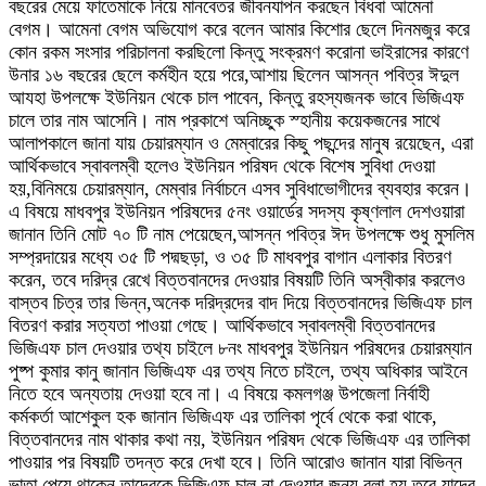
বছরের মেয়ে ফাতেমাকে নিয়ে মানবেতর জীবনযাপন করছেন বিধবা আমেনা
বেগম। আমেনা বেগম অভিযোগ করে বলেন আমার কিশোর ছেলে দিনমজুর করে
কোন রকম সংসার পরিচালনা করছিলো কিন্তু সংক্রমণ করোনা ভাইরাসের কারণে
উনার ১৬ বছরের ছেলে কর্মহীন হয়ে পরে,আশায় ছিলেন আসন্ন পবিত্র ঈদুল
আযহা উপলক্ষে ইউনিয়ন থেকে চাল পাবেন, কিন্তু রহস্যজনক ভাবে ভিজিএফ
চালে তার নাম আসেনি। নাম প্রকাশে অনিচ্ছুক স্হানীয় কয়েকজনের সাথে
আলাপকালে জানা যায় চেয়ারম্যান ও মেম্বারের কিছু পছন্দের মানুষ রয়েছেন, এরা
আর্থিকভাবে স্বাবলম্বী হলেও ইউনিয়ন পরিষদ থেকে বিশেষ সুবিধা দেওয়া
হয়,বিনিময়ে চেয়ারম্যান, মেম্বার নির্বাচনে এসব সুবিধাভোগীদের ব্যবহার করেন।
এ বিষয়ে মাধবপুর ইউনিয়ন পরিষদের ৫নং ওয়ার্ডের সদস্য কৃষ্ণলাল দেশওয়ারা
জানান তিনি মোট ৭০ টি নাম পেয়েছেন,আসন্ন পবিত্র ঈদ উপলক্ষে শুধু মুসলিম
সম্প্রদায়ের মধ্যে ৩৫ টি পদ্মছড়া, ও ৩৫ টি মাধবপুর বাগান এলাকার বিতরণ
করেন, তবে দরিদ্র রেখে বিত্তবানদের দেওয়ার বিষয়টি তিনি অস্বীকার করলেও
বাস্তব চিত্র তার ভিন্ন,অনেক দরিদ্রদের বাদ দিয়ে বিত্তবানদের ভিজিএফ চাল
বিতরণ করার সত্যতা পাওয়া গেছে। আর্থিকভাবে স্বাবলম্বী বিত্তবানদের
ভিজিএফ চাল দেওয়ার তথ্য চাইলে ৮নং মাধবপুর ইউনিয়ন পরিষদের চেয়ারম্যান
পুষ্প কুমার কানু জানান ভিজিএফ এর তথ্য নিতে চাইলে, তথ্য অধিকার আইনে
নিতে হবে অন্যতায় দেওয়া হবে না। এ বিষয়ে কমলগঞ্জ উপজেলা নির্বাহী
কর্মকর্তা আশেকুল হক জানান ভিজিএফ এর তালিকা পৃর্বে থেকে করা থাকে,
বিত্তবানদের নাম থাকার কথা নয়, ইউনিয়ন পরিষদ থেকে ভিজিএফ এর তালিকা
পাওয়ার পর বিষয়টি তদন্ত করে দেখা হবে। তিনি আরোও জানান যারা বিভিন্ন
ভাতা পেয়ে থাকেন তাদেরকে ভিজিএফ চাল না দেওয়ার জন্য বলা হয়,তবে যাদের