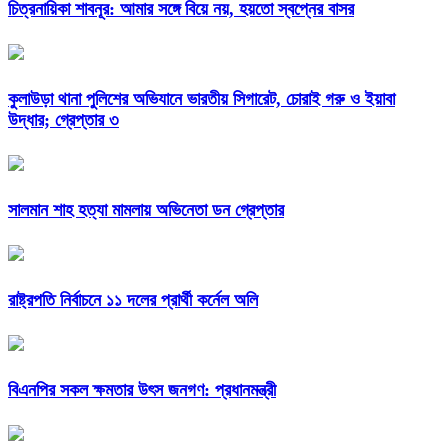
চিত্রনায়িকা শাবনূর: আমার সঙ্গে বিয়ে নয়, হয়তো স্বপ্নের বাসর
কুলাউড়া থানা পুলিশের অভিযানে ভারতীয় সিগারেট, চোরাই গরু ও ইয়াবা
উদ্ধার; গ্রেপ্তার ৩
সালমান শাহ হত্যা মামলায় অভিনেতা ডন গ্রেপ্তার
রাষ্ট্রপতি নির্বাচনে ১১ দলের প্রার্থী কর্নেল অলি
বিএনপির সকল ক্ষমতার উৎস জনগণ: প্রধানমন্ত্রী