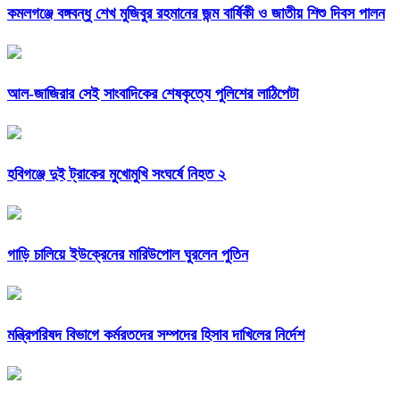
কমলগঞ্জে বঙ্গবন্ধু শেখ মুজিবুর রহমানের জন্ম বার্ষিকী ও জাতীয় শিশু দিবস পালন
আল-জাজিরার সেই সাংবাদিকের শেষকৃত্যে পুলিশের লাঠিপেটা
হবিগঞ্জে দুই ট্রাকের মুখোমুখি সংঘর্ষে নিহত ২
গাড়ি চালিয়ে ইউক্রেনের মারিউপোল ঘুরলেন পুতিন
মন্ত্রিপরিষদ বিভাগে কর্মরতদের সম্পদের হিসাব দাখিলের নির্দেশ