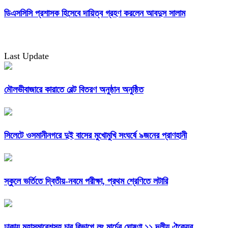
ডিএসসিসি প্রশাসক হিসেবে দায়িত্ব গ্রহণ করলেন আবদুস সালাম
Last Update
মৌলভীবাজারে কারাতে বেল্ট বিতরণ অনুষ্ঠান অনুষ্ঠিত
সিলেটে ওসমানীনগরে দুই বাসের মুখোমুখি সংঘর্ষে ৯জনের প্রাণহানী
স্কুলে ভর্তিতে দ্বিতীয়-নবমে পরীক্ষা, প্রথম শ্রেণিতে লটারি
ঢাকায় মহাসমাবেশসহ চার বিভাগে লং মার্চের ঘোষণা ১১ দলীয় ঐক্যের