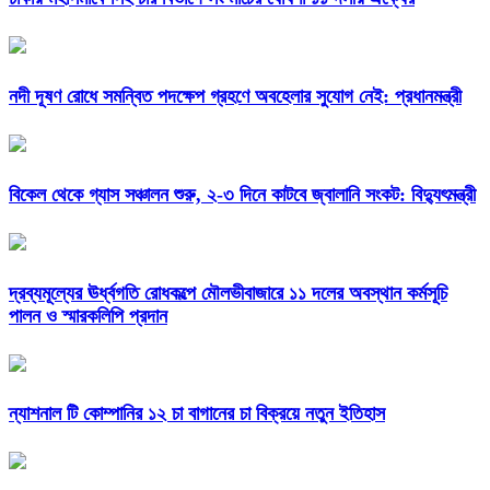
নদী দূষণ রোধে সমন্বিত পদক্ষেপ গ্রহণে অবহেলার সুযোগ নেই: প্রধানমন্ত্রী
বিকেল থেকে গ্যাস সঞ্চালন শুরু, ২-৩ দিনে কাটবে জ্বালানি সংকট: বিদ্যুৎমন্ত্রী
দ্রব্যমূল্যের ঊর্ধ্বগতি রোধকল্পে মৌলভীবাজারে ১১ দলের অবস্থান কর্মসূচি
পালন ও স্মারকলিপি প্রদান
ন্যাশনাল টি কোম্পানির ১২ চা বাগানের চা বিক্রয়ে নতুন ইতিহাস