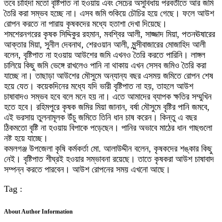
তবে চাহিদা মতো বৃষ্টিপাত না হওয়ায় এবং সেচের অসুবিধায় পরবর্তীতে আর জমি
তৈরি করা সম্ভব হচ্ছে না। এসব জমি শুকিয়ে চৌচির হয়ে গেছে। ফলে আউশ
রোপন করতে না পারায় কৃষকদের মধ্যে হতাশা দেখা দিয়েছে।
শমশেরনগরের কৃষক সিদ্দিকুর রহমান, মবশ্বির আলী, সাজ্জাদ মিয়া, পতনঊষারের
আক্তার মিয়া, সুনীল দেবনাথ, শেরওয়ান আলী, মুন্সীবাজারের মোজাহিদ আলী
বলেন, বৃষ্টিপাত না হওয়ায় আউশের জমি এখনও তৈরি করতে পারিনি। লাঙ্গল
চালিয়ে কিছু জমি ভেঙ্গে রাখলেও পানি না থাকায় এখন সেসব জমিও তৈরি করা
যাচ্ছে না। তাছাড়া আউশের মৌসুমে অন্যান্য বছর এসময় জমিতে রোপন শেষ
হয়ে যেত। কয়েকদিনের মধ্যে যদি ভারী বৃষ্টিপাত না হয়, তাহলে আউশ
চাষাবাদও সম্ভব হবে বলে মনে হয় না। এতে আমাদের ব্যাপক ক্ষতির সম্মুখিন
হতে হবে। রহিমপুরে কৃষক জমির মিয়া জানান, বর্ষা মৌসুমে বৃষ্টির পানি জমবে,
এই ভরসায় তুলনামূলক উঁচু জমিতে তিনি ধান চাষ করেন। কিন্তু এ বছর
ঠিকমতো বৃষ্টি না হওয়ায় বিপাকে পড়েছেন। পানির অভাবে মাঠের ধান গাছগুলো
নষ্ট হয়ে যাচ্ছে।
কমলগঞ্জ উপজেলা কৃষি কর্মকর্তা মো. আলাউদ্দীন বলেন, কৃষকদের শঙ্কার কিছু
নেই। বৃষ্টিপাত শীঘ্রই হওয়ার সম্ভাবনা রয়েছে। তাতে কৃষকরা আউশ চাষাবাদ
সম্পন্ন করতে পারবেন। আউশ রোপনের সময় এখনো আছে।
Tag :
About Author Information