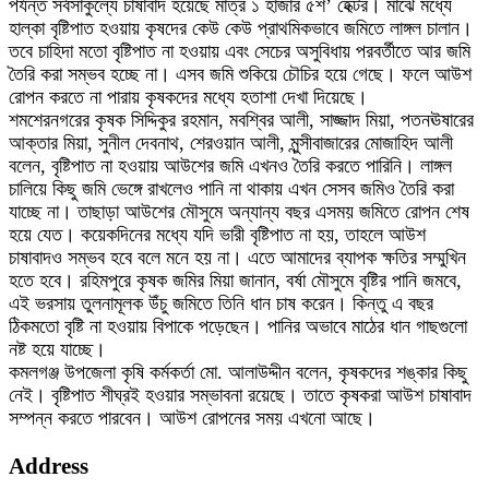
পর্যন্ত সর্বসাকুল্যে চাষাবাদ হয়েছে মাত্র ১ হাজার ৫শ’ হেক্টর। মাঝে মধ্যে
হাল্কা বৃষ্টিপাত হওয়ায় কৃষদের কেউ কেউ প্রাথমিকভাবে জমিতে লাঙ্গল চালান।
তবে চাহিদা মতো বৃষ্টিপাত না হওয়ায় এবং সেচের অসুবিধায় পরবর্তীতে আর জমি
তৈরি করা সম্ভব হচ্ছে না। এসব জমি শুকিয়ে চৌচির হয়ে গেছে। ফলে আউশ
রোপন করতে না পারায় কৃষকদের মধ্যে হতাশা দেখা দিয়েছে।
শমশেরনগরের কৃষক সিদ্দিকুর রহমান, মবশ্বির আলী, সাজ্জাদ মিয়া, পতনঊষারের
আক্তার মিয়া, সুনীল দেবনাথ, শেরওয়ান আলী, মুন্সীবাজারের মোজাহিদ আলী
বলেন, বৃষ্টিপাত না হওয়ায় আউশের জমি এখনও তৈরি করতে পারিনি। লাঙ্গল
চালিয়ে কিছু জমি ভেঙ্গে রাখলেও পানি না থাকায় এখন সেসব জমিও তৈরি করা
যাচ্ছে না। তাছাড়া আউশের মৌসুমে অন্যান্য বছর এসময় জমিতে রোপন শেষ
হয়ে যেত। কয়েকদিনের মধ্যে যদি ভারী বৃষ্টিপাত না হয়, তাহলে আউশ
চাষাবাদও সম্ভব হবে বলে মনে হয় না। এতে আমাদের ব্যাপক ক্ষতির সম্মুখিন
হতে হবে। রহিমপুরে কৃষক জমির মিয়া জানান, বর্ষা মৌসুমে বৃষ্টির পানি জমবে,
এই ভরসায় তুলনামূলক উঁচু জমিতে তিনি ধান চাষ করেন। কিন্তু এ বছর
ঠিকমতো বৃষ্টি না হওয়ায় বিপাকে পড়েছেন। পানির অভাবে মাঠের ধান গাছগুলো
নষ্ট হয়ে যাচ্ছে।
কমলগঞ্জ উপজেলা কৃষি কর্মকর্তা মো. আলাউদ্দীন বলেন, কৃষকদের শঙ্কার কিছু
নেই। বৃষ্টিপাত শীঘ্রই হওয়ার সম্ভাবনা রয়েছে। তাতে কৃষকরা আউশ চাষাবাদ
সম্পন্ন করতে পারবেন। আউশ রোপনের সময় এখনো আছে।
Address