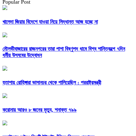
Popular Post
খালেদা জিয়ার বিদেশে যাওয়া নিয়ে সিদ্ধান্ত আজ হচ্ছে না
মৌলভীবাজারের রাজনগরের তারা পাশা বিষ্ণুপদ ধামে বিশ্ব শান্তিকল্পে ৭দিন
ধর্মীয় উৎসবের উদ্বোধন
হতাশায় রোহিঙ্গারা ভাসানচর থেকে পালিয়েছিল : পররাষ্ট্রমন্ত্রী
করোনায় আরও ৮ জনের মৃত্যু, শনাক্ত ৭৯৯