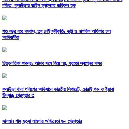
বঞ্চিত- কুলাউড়ায় ভাইস চ্যান্সেলর জহিরুল হক
শত বছর ধরে বসবাস, তবু নেই স্বীকৃতি: ভূমি ও নাগরিক অধিকার চান
আদিবাসীরা
চিত্রনায়িকা শাবনূর: আমার সঙ্গে বিয়ে নয়, হয়তো স্বপ্নের বাসর
কুলাউড়া থানা পুলিশের অভিযানে ভারতীয় সিগারেট, চোরাই গরু ও ইয়াবা
উদ্ধার; গ্রেপ্তার ৩
সালমান শাহ হত্যা মামলায় অভিনেতা ডন গ্রেপ্তার