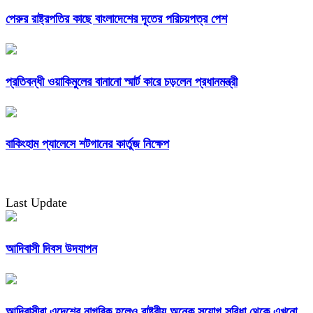
পেরুর রাষ্ট্রপতির কাছে বাংলাদেশের দূতের পরিচয়পত্র পেশ
প্রতিবন্ধী ওয়াকিমুলের বানানো স্মার্ট কারে চড়লেন প্রধানমন্ত্রী
বাকিংহাম প্যালেসে শটগানের কার্তুজ নিক্ষেপ
Last Update
আদিবাসী দিবস উদযাপন
আদিবাসীরা এদেশের নাগরিক হলেও রাষ্ট্রীয় অনেক সুযোগ সুবিধা থেকে এখনো