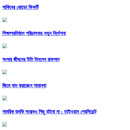
সাকিবের ঝোড়ো ফিফটি
শিক্ষাপ্রতিষ্ঠান পরিচালনায় নতুন নির্দেশনা
সংসার জীবনের ইতি টানলেন রাফসান
জিমে ঘাম ঝরাচ্ছেন সামান্থা
সামরিক হুমকি সত্ত্বেও পিছু হটবো না : তাইওয়ান প্রেসিডেন্ট