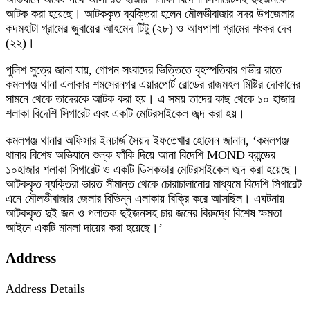
আটক করা হয়েছে। আটককৃত ব্যক্তিরা হলেন মৌলভীবাজার সদর উপজেলার
কদমহাটা গ্রামের জুবায়ের আহমেদ টিটু (২৮) ও আধপাশা গ্রামের শংকর দেব
(২২)।
পুলিশ সুত্রে জানা যায়, গোপন সংবাদের ভিত্তিতে বৃহস্পতিবার গভীর রাতে
কমলগঞ্জ থানা এলাকার শমসেরনগর এয়ারপোর্ট রোডের রাজমহল মিষ্টির দোকানের
সামনে থেকে তাদেরকে আটক করা হয়। এ সময় তাদের কাছ থেকে ১০ হাজার
শলাকা বিদেশি সিগারেট এবং একটি মোটরসাইকেল জব্দ করা হয়।
কমলগঞ্জ থানার অফিসার ইনচার্জ সৈয়দ ইফতেখার হোসেন জানান, ‌‘কমলগঞ্জ
থানার বিশেষ অভিযানে শুল্ক ফাঁকি দিয়ে আনা বিদেশি MOND ব্রান্ডের
১০হাজার শলাকা সিগারেট ও একটি ডিসকভার মোটরসাইকেল জব্দ করা হয়েছে।
আটককৃত ব্যক্তিরা ভারত সীমান্ত থেকে চোরাচালানোর মাধ্যমে বিদেশি সিগারেট
এনে মৌলভীবাজার জেলার বিভিন্ন এলাকায় বিক্রি করে আসছিল। এঘটনায়
আটককৃত দুই জন ও পলাতক দুইজনসহ চার জনের বিরুদ্ধে বিশেষ ক্ষমতা
আইনে একটি মামলা দায়ের করা হয়েছে।’
Address
Address Details