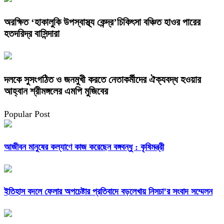
অরক্ষিত ‘হাকালুকি উপস্বাস্থ্য কেন্দ্র’চিকিৎসা বঞ্চিত হাওর পারের
হতদরিদ্র বাসিন্দারা
দলকে সুসংগঠিত ও জনমুখী করতে নেতাকর্মীদের ঐক্যবদ্ধ হওয়ার
আহ্বান শ্রীমঙ্গলের এমপি মুজিবের
Popular Post
আজীবন মানুষের কল্যাণে কাজ করেছেন বঙ্গবন্ধু : কৃষিমন্ত্রী
ইতিহাস বদলে ফেলার অপচেষ্টার প্রতিবাদে বড়লেখায় নিসচা’র সংবাদ সম্মেলন