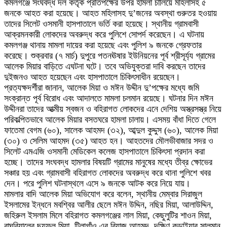
কমলগঞ্জে সংঘবদ্ধ দল কর্তৃক প্রতিপক্ষের উপর হামলা চালিয়ে মহিলাসহ ৫
জনকে আহত করা হয়েছে। আহত মহিলাসহ দু’জনের অবস্থা গুরুতর হওয়ায়
তাদের সিলেট ওসমানী হাসপাতালে ভর্তি করা হয়েছে। স্থানীয় গ্রামবাসী
আক্রমনকারী লোকদের অবরুদ্ধ করে পুলিশে সোপর্দ করেছেন। এ ঘটনায়
কমলগঞ্জ থানায় মামলা দায়ের করা হয়েছে এবং পুলিশ ৯ জনকে গ্রেফতার
করেছে। শুক্রবার (৭ মার্চ) দুপুরে পতনঊষার ইউনিয়নের পূর্ব শ্রীসূর্য্য গ্রামের
আলেক মিয়ার বাড়িতে এঘটনা ঘটে। তবে অভিযুক্তরা দাবি করছেন তাদের
দুইজনও আহত হয়েছেন এবং হাসপাতালে চিকিৎসাধীন রয়েছেন।
প্রত্যক্ষদর্শীরা জানান, আলেক মিয়া ও মঈন উদ্দীন দু’পক্ষের মধ্যে জমি
সংক্রান্ত পূর্ব বিরোধ এবং আদালতে মামলা চলমান রয়েছে। ঘটনার দিন মঈন
উদ্দীনরা তাদের আত্মীয় স্বজন ও বহিরাগত লোকদের এনে দেশিয় অস্ত্রসস্ত্র নিয়ে
পরিকল্পিতভাবে আলেক মিয়ার বসতঘরে হামলা চালায়। এসময় বাঁধা দিতে গেলে
ফাতেমা বেগম (৬০), সালেক আহমদ (৩২), আব্দুল কুদ্দুস (৬০), আলেক মিয়া
(৩০) ও সেলিম আহমদ (৩৫) আহত হন। আহতদের মৌলভীবাজার সদর ও
সিলেট এমএজি ওসমানী মেডিকেল কলেজ হাসপাতালে চিকিৎসা প্রদান করা
হচ্ছে। তাদের সংঘবদ্ধ হামলার বিষয়টি গ্রামের মানুষের মধ্যে তীব্র ক্ষোভের
সঞ্চার হয় এবং গ্রামবাসী বহিরাগত লোকদের অবরুদ্ধ করে থানা পুলিশে খবর
দেন। পরে পুলিশ ঘটনাস্থলে এসে ৯ জনকে আটক করে নিয়ে যায়।
মামলার বাদি আলেক মিয়া অভিযোগ করে বলেন, স্থানীয় মেম্বার সিরাজুল
ইসলামের ইন্ধনে মবশ্বির আলীর ছেলে মঈন উদ্দিন, নছির মিয়া, আলাউদ্দিন,
জহিরুল ইসলাম মিলে বহিরাগত কমলগঞ্জের লাল মিয়া, কেছুলুটির শাওন মিয়া,
বাঘরিয়ালের ছয়ফুল মিয়া, টিলাগাঁও এর রিয়াজ আহমদ, দক্ষিণ কড়াইয়ার সালমান