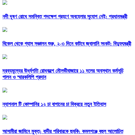
নদী দূষণ রোধে সমন্বিত পদক্ষেপ গ্রহণে অবহেলার সুযোগ নেই: প্রধানমন্ত্রী
বিকেল থেকে গ্যাস সঞ্চালন শুরু, ২-৩ দিনে কাটবে জ্বালানি সংকট: বিদ্যুৎমন্ত্রী
দ্রব্যমূল্যের ঊর্ধ্বগতি রোধকল্পে মৌলভীবাজারে ১১ দলের অবস্থান কর্মসূচি
পালন ও স্মারকলিপি প্রদান
ন্যাশনাল টি কোম্পানির ১২ চা বাগানের চা বিক্রয়ে নতুন ইতিহাস
আসামীরা জামিনে মুক্ত; বাদীর পরিবারকে হুমকি: কমলগঞ্জে বহুল আলোচিত