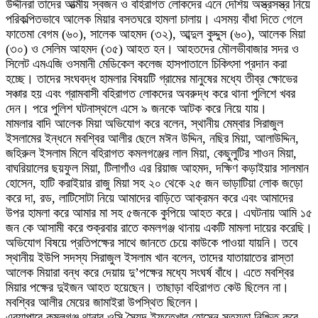
উদ্দীনরা তাদের আত্মীয় স্বজন ও বহিরাগত লোকদের এনে দেশিয় অস্ত্রসস্ত্র নিয়ে
পরিকল্পিতভাবে আলেক মিয়ার বসতঘরে হামলা চালায়। এসময় বাঁধা দিতে গেলে
ফাতেমা বেগম (৬০), সালেক আহমদ (৩২), আব্দুল কুদ্দুস (৬০), আলেক মিয়া
(৩০) ও সেলিম আহমদ (৩৫) আহত হন। আহতদের মৌলভীবাজার সদর ও
সিলেট এমএজি ওসমানী মেডিকেল কলেজ হাসপাতালে চিকিৎসা প্রদান করা
হচ্ছে। তাদের সংঘবদ্ধ হামলার বিষয়টি গ্রামের মানুষের মধ্যে তীব্র ক্ষোভের
সঞ্চার হয় এবং গ্রামবাসী বহিরাগত লোকদের অবরুদ্ধ করে থানা পুলিশে খবর
দেন। পরে পুলিশ ঘটনাস্থলে এসে ৯ জনকে আটক করে নিয়ে যায়।
মামলার বাদি আলেক মিয়া অভিযোগ করে বলেন, স্থানীয় মেম্বার সিরাজুল
ইসলামের ইন্ধনে মবশ্বির আলীর ছেলে মঈন উদ্দিন, নছির মিয়া, আলাউদ্দিন,
জহিরুল ইসলাম মিলে বহিরাগত কমলগঞ্জের লাল মিয়া, কেছুলুটির শাওন মিয়া,
বাঘরিয়ালের ছয়ফুল মিয়া, টিলাগাঁও এর রিয়াজ আহমদ, দক্ষিণ কড়াইয়ার সালমান
হোসেন, হাটি করাইয়ার রাজু মিয়া সহ ২০ থেকে ২৫ জন ভাড়াটিয়া লোক জড়ো
করে দা, রড, লাটিসোটা নিয়ে আমাদের বাড়িতে আক্রমন করে এবং আমাদের
উপর হামলা করে আমার মা সহ ৫জনকে কুপিয়ে আহত করে। এঘটনায় আমি ১৫
জন কে আসামী করে শুক্রবার রাতে কমলগঞ্জ থানায় একটি মামলা দায়ের করেছি।
অভিযোগ বিষয়ে প্রতিপক্ষের সাথে জানতে চেয়ে কাউকে পাওয়া যায়নি। তবে
স্থানীয় ইউপি সদস্য সিরাজুল ইসলাম খান বলেন, তাদের যাতায়াতের রাস্তা
আলেক মিয়ারা বন্ধ করে দেয়ায় দু’পক্ষের মধ্যে সংঘর্ষ বাঁধে। এতে মবশ্বির
মিয়ার পক্ষের দুইজন আহত হয়েছেন। তাছাড়া বহিরাগত কেউ ছিলেন না।
মবশ্বির আলীর মেয়ের জামাইরা উপস্থিত ছিলেন।
এব্যাপারে কমলগঞ্জ থানার ওসি সৈয়দ ইফতেখার হোসেন সত্যতা নিশ্চিত করে