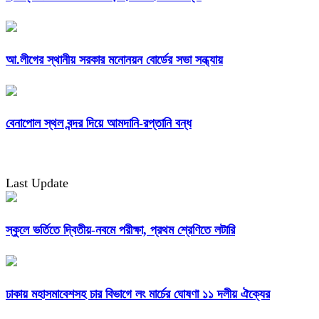
আ.লীগের স্থানীয় সরকার মনোনয়ন বোর্ডের সভা সন্ধ্যায়
বেনাপোল স্থল বন্দর দিয়ে আমদানি-রপ্তানি বন্ধ
Last Update
স্কুলে ভর্তিতে দ্বিতীয়-নবমে পরীক্ষা, প্রথম শ্রেণিতে লটারি
ঢাকায় মহাসমাবেশসহ চার বিভাগে লং মার্চের ঘোষণা ১১ দলীয় ঐক্যের