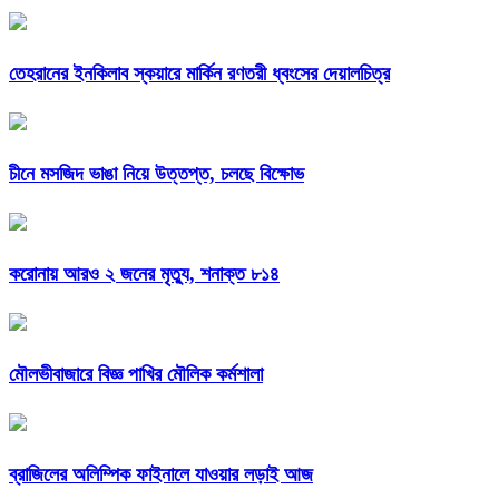
তেহরানের ইনকিলাব স্কয়ারে মার্কিন রণতরী ধ্বংসের দেয়ালচিত্র
চীনে মসজিদ ভাঙা নিয়ে উত্তপ্ত, চলছে বিক্ষোভ
করোনায় আরও ২ জনের ‍মৃত্যু, শনাক্ত ৮১৪
মৌলভীবাজারে বিজ্ঞ পাখির মৌলিক কর্মশালা
ব্রাজিলের অলিম্পিক ফাইনালে যাওয়ার লড়াই আজ