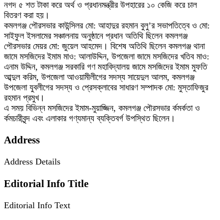
নগদ ৫ শত টাকা করে অর্থ ও প্রধানমন্ত্রীর উপহারের ১০ কেজি করে চাল
বিতরণ করা হয়।
কমলগঞ্জ পৌরসভার কাউন্সিলর মো: আহাদুর রহমান বুলু’র সভাপতিত্বে ও মো:
সাইফুল ইসলামের সঞ্চালনায় অনুষ্ঠানে প্রধান অতিথি ছিলেন কমলগঞ্জ
পৌরসভার মেয়র মো: জুয়েল আহমেদ। বিশেষ অতিথি ছিলেন কমলগঞ্জ থানা
জামে মসজিদের ইমাম মাও: আলাউদ্দিন, উপজেলা জামে মসজিদের খতিব মাও:
এনাম উদ্দিন, কমলগঞ্জ সরকারি গণ মহাবিদ্যালয় জামে মসজিদের ইমাম মুফতি
আব্দুল করিম, উপজেলা আওয়ামীলীগের সদস্য সায়েদুল আলম, কমলগঞ্জ
উপজেলা যুবলীগের সদস্য ও প্রেসক্লাবের সাধারণ সম্পাদক মো: মুস্তাফিজুর
রহমান প্রমুখ।
এ সময় বিভিন্ন মসজিদের ইমাম-মুয়াজ্জিন, কমলগঞ্জ পৌরসভার র্কমর্কতা ও
র্কমচারীবৃন্দ এবং এলাকার গণ্যমান্য ব্যক্তিবর্গ উপস্থিত ছিলেন।
Address
Address Details
Editorial Info Title
Editorial Info Text