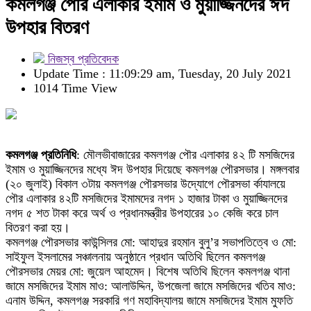
কমলগঞ্জ পৌর এলাকার ইমাম ও মুয়াজ্জিনদের ঈদ
উপহার বিতরণ
নিজস্ব প্রতিবেদক
Update Time : 11:09:29 am, Tuesday, 20 July 2021
1014 Time View
কমলগঞ্জ প্রতিনিধি
: মৌলভীবাজারের কমলগঞ্জ পৌর এলাকার ৪২ টি মসজিদের
ইমাম ও মুয়াজ্জিনদের মধ্যে ঈদ উপহার দিয়েছে কমলগঞ্জ পৌরসভার। মঙ্গলবার
(২০ জুলাই) বিকাল ৩টায় কমলগঞ্জ পৌরসভার উদ্যোগে পৌরসভা র্কাযালয়ে
পৌর এলাকার ৪২টি মসজিদের ইমামদের নগদ ১ হাজার টাকা ও মুয়াজ্জিনদের
নগদ ৫ শত টাকা করে অর্থ ও প্রধানমন্ত্রীর উপহারের ১০ কেজি করে চাল
বিতরণ করা হয়।
কমলগঞ্জ পৌরসভার কাউন্সিলর মো: আহাদুর রহমান বুলু’র সভাপতিত্বে ও মো:
সাইফুল ইসলামের সঞ্চালনায় অনুষ্ঠানে প্রধান অতিথি ছিলেন কমলগঞ্জ
পৌরসভার মেয়র মো: জুয়েল আহমেদ। বিশেষ অতিথি ছিলেন কমলগঞ্জ থানা
জামে মসজিদের ইমাম মাও: আলাউদ্দিন, উপজেলা জামে মসজিদের খতিব মাও:
এনাম উদ্দিন, কমলগঞ্জ সরকারি গণ মহাবিদ্যালয় জামে মসজিদের ইমাম মুফতি