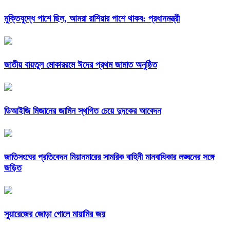
মুক্তিযুদ্ধে পাশে ছিল, আমরা রাশিয়ার পাশে থাকব: প্রধানমন্ত্রী
জাতীয় বায়তুল মোকাররমে ঈদের প্রথম জামাত অনুষ্ঠিত
ডিআইজি মিজানের জামিন স্থগিত চেয়ে দুদকের আবেদন
জাতিসংঘের প্রতিবেদন মিয়ানমারের সামরিক বাহিনী মানবাধিকার লঙ্ঘনের সঙ্গে
জড়িত
সুয়ারেজের জোড়া গোলে মায়ামির জয়