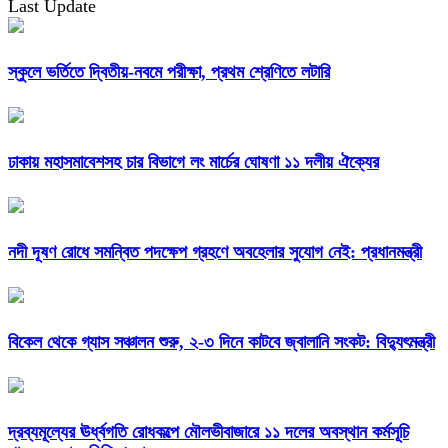
Last Update
স্কুলে ভর্তিতে দ্বিতীয়-নবমে পরীক্ষা, প্রথম শ্রেণিতে লটারি
ঢাকায় মহাসমাবেশসহ চার বিভাগে লং মার্চের ঘোষণা ১১ দলীয় ঐক্যের
নদী দূষণ রোধে সমন্বিত পদক্ষেপ গ্রহণে অবহেলার সুযোগ নেই: প্রধানমন্ত্রী
বিকেল থেকে গ্যাস সঞ্চালন শুরু, ২-৩ দিনে কাটবে জ্বালানি সংকট: বিদ্যুৎমন্ত্রী
দ্রব্যমূল্যের ঊর্ধ্বগতি রোধকল্পে মৌলভীবাজারে ১১ দলের অবস্থান কর্মসূচি