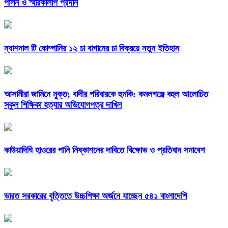
পালন ও স্মারকলিপি প্রদান
ন্যাশনাল টি কোম্পানির ১২ চা বাগানের চা বিক্রয়ে নতুন ইতিহাস
আসামীরা জামিনে মুক্ত; বাদীর পরিবারকে হুমকি: কমলগঞ্জে বহুল আলোচিত
স্কুল শিক্ষিকা হত্যার অভিযোগপত্র দাখিল
কাউয়াদিঘি হাওরের পানি নিষ্কাশনের দাবিতে বিক্ষোভ ও প্রতিবাদ সমাবেশ
ভারত সরকারের বৃত্তিতে উচ্চশিক্ষা অর্জনে যাচ্ছেন ৫৪১ বাংলাদেশি