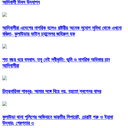
আদিবাসী দিবস উদযাপন
আদিবাসীরা এদেশের নাগরিক হলেও রাষ্ট্রীয় অনেক সুযোগ সুবিধা থেকে এখনো
বঞ্চিত- কুলাউড়ায় ভাইস চ্যান্সেলর জহিরুল হক
শত বছর ধরে বসবাস, তবু নেই স্বীকৃতি: ভূমি ও নাগরিক অধিকার চান
আদিবাসীরা
চিত্রনায়িকা শাবনূর: আমার সঙ্গে বিয়ে নয়, হয়তো স্বপ্নের বাসর
কুলাউড়া থানা পুলিশের অভিযানে ভারতীয় সিগারেট, চোরাই গরু ও ইয়াবা
উদ্ধার; গ্রেপ্তার ৩