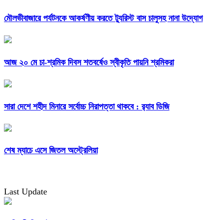
মৌলভীবাজারে পর্যটনকে আকর্ষণীয় করতে ট্যুরিস্ট বাস চালুসহ নানা উদ্যোগ
আজ ২০ মে চা-শ্রমিক দিবস শতবর্ষেও স্বীকৃতি পায়নি শ্রমিকরা
সারা দেশে শহীদ মিনারে সর্বোচ্চ নিরাপত্তা থাকবে : র‌্যাব ডিজি
শেষ ম্যাচে এসে জিতল অস্ট্রেলিয়া
Last Update