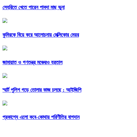
সেহরিতে খেতে পারেন পাবদা মাছ ভুনা
কুমিরকে বিয়ে করে আলোচনায় মেক্সিকোর মেয়র
জামায়াত ও গণতন্ত্র মঞ্চেরও হরতাল
স্মার্ট পুলিশ গড়ে তোলার কাজ চলছে : আইজিপি
প্রকাশ্যে এলো কবে-কোথায় পরিণীতির বাগদান