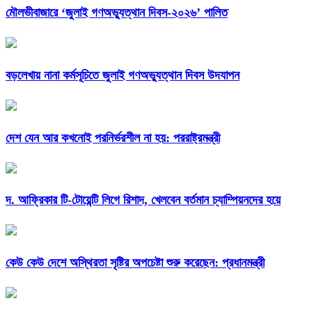
মৌলভীবাজারে ‘জুলাই গণঅভ্যুত্থান দিবস-২০২৬’ পালিত
বড়লেখায় নানা কর্মসূচিতে জুলাই গণঅভ্যুত্থান দিবস উদযাপন
দেশ যেন আর কখনোই পরনির্ভরশীল না হয়: পররাষ্ট্রমন্ত্রী
দ. আফ্রিকার টি-টোয়েন্টি লিগে রিশাদ, খেলবেন বর্তমান চ্যাম্পিয়নদের হয়ে
কেউ কেউ দেশে অস্থিরতা সৃষ্টির অপচেষ্টা শুরু করেছেন: প্রধানমন্ত্রী