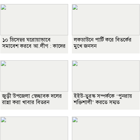
১০ ডিসেম্বর ঘরোয়াভাবে
লকডাউনে পার্টি করে বিতর্কের
সমাবেশ করবে আ.লীগ : কাদের
মুখে জনসন
জুড়ী উপজেলা স্বেচ্ছাবক দলের
ইইউ-তুরস্ক সম্পর্ককে ‘পুনরায়
রান্না করা খাবার বিতরন
শক্তিশালী’ করতে সম্মত