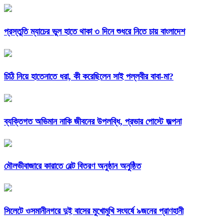
প্রস্তুতি ম্যাচের ভুল হাতে থাকা ৩ দিনে শুধরে নিতে চায় বাংলাদেশ
চিঠি নিয়ে হাতেনাতে ধরা, কী করেছিলেন সাই পল্লবীর বাবা-মা?
ব্যক্তিগত অভিমান নাকি জীবনের উপলব্ধি, প্রভার পোস্টে জল্পনা
মৌলভীবাজারে কারাতে বেল্ট বিতরণ অনুষ্ঠান অনুষ্ঠিত
সিলেটে ওসমানীনগরে দুই বাসের মুখোমুখি সংঘর্ষে ৯জনের প্রাণহানী