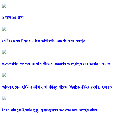
১ বলে ১৫ রান!
মেট্রোরেলের উত্তরা থেকে আগারগাঁও অংশের কাজ সমাপ্ত
দণ্ডপ্রাপ্ত পলাতক আসামি কীভাবে বিএনপির ভারপ্রাপ্ত চেয়ারম্যান : কাদের
আল্লাহ যেন হাসিনার ফাঁসি দেখা পর্যন্ত খালেদা জিয়াকে বাঁচিয়ে রাখেন: হাসনাত
সৈয়দ নাজমুল ইসলাম লুকু, মুক্তিযুদ্ধের অন্যতম এক নেপথ্য নায়ক