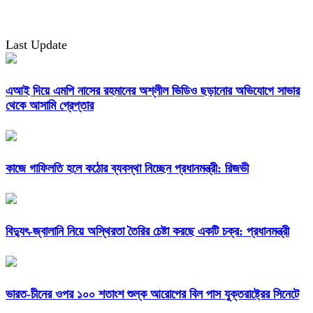
Last Update
এআই দিয়ে এমপি নাসের রহমানের অশ্লীল ভিডিও ছড়ানোর অভিযোগে সাভার
থেকে আসামি গ্রেপ্তার
কাজে গাফিলতি হলে কঠোর ব্যবস্থা নিচ্ছেন প্রধানমন্ত্রী: রিজভী
বিদ্যুৎ-জ্বালানি নিয়ে অস্থিরতা তৈরির চেষ্টা করছে একটি চক্র: প্রধানমন্ত্রী
ভারত-চীনের ওপর ১০০ শতাংশ শুল্ক আরোপের বিল পাস যুক্তরাষ্ট্রের সিনেটে