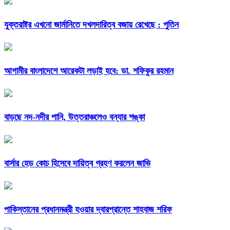
যুক্তরাষ্ট্র এখনো জার্মানিতে দখলদারিত্ব বজায় রেখেছে : পুতিন
আগামীর বাংলাদেশে আরেকটা লড়াই হবে: ডা. শফিকুর রহমান
বাড়ছে নদ-নদীর পানি, উত্তরাঞ্চলেও বন্যার শঙ্কা
বার্সার হেড কোচ হিসেবে দায়িত্ব গ্রহণ করলেন জাভি
পাকিস্তানের প্রধানমন্ত্রী হওয়ার দ্বারপ্রান্তে শাহবাজ শরিফ