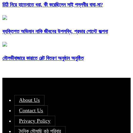
চিঠি নিয়ে হাতেনাতে ধরা, কী করেছিলেন সাই পল্লবীর বাবা-মা?
ব্যক্তিগত অভিমান নাকি জীবনের উপলব্ধি, প্রভার পোস্টে জল্পনা
মৌলভীবাজারে কারাতে বেল্ট বিতরণ অনুষ্ঠান অনুষ্ঠিত
About Us
Contact Us
Privacy Policy
দৈনিক মৌমাছি কন্ঠ পরিবার