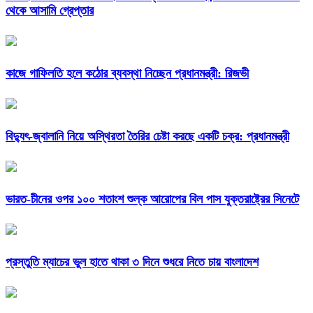
থেকে আসামি গ্রেপ্তার
কাজে গাফিলতি হলে কঠোর ব্যবস্থা নিচ্ছেন প্রধানমন্ত্রী: রিজভী
বিদ্যুৎ-জ্বালানি নিয়ে অস্থিরতা তৈরির চেষ্টা করছে একটি চক্র: প্রধানমন্ত্রী
ভারত-চীনের ওপর ১০০ শতাংশ শুল্ক আরোপের বিল পাস যুক্তরাষ্ট্রের সিনেটে
প্রস্তুতি ম্যাচের ভুল হাতে থাকা ৩ দিনে শুধরে নিতে চায় বাংলাদেশ