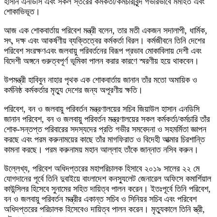
হাসান এনডিসি এবং সকল স্তরের কর্মকর্তা/কর্মচারীবৃন্দ গভীরভাবে মর্মাহত এবং
শােকাভিভূত।
আজ এক শোকবার্তায় পরিবেশ মন্ত্রী বলেন, তার মতী একজন সদালাপী, ধার্মিক,
সৎ, দক্ষ এবং আকর্ষণীয় ব্যক্তিত্বের কর্মকর্তা বিরল। কর্মজীবনে তিনি দেশের
পরিবেশ সংরক্ষণএবং জলবায়ু পরিবর্তনের বিরূপ প্রভাব মােকাবিলায় দেশী এবং
বিদেশী অঙ্গনে গুরুত্বপূর্ণ ভূমিকা পালন করার কারণে স্মরণীয় হয়ে থাকবেন।
উপমন্ত্রী হাবিবুন নাহার পৃথক এক শোকবার্তায় জানান তাঁর মতো অমায়িক ও
কর্মনিষ্ঠ কর্মকর্তার মৃত্যু দেশের জন্য অপূরণীয় ক্ষতি।
পরিবেশ, বন ও জলবায়ু পরিবর্তন মন্ত্রণালয়ের সচিব জিয়াউল হাসান এনডিসি
জানান পরিবেশ, বন ও জলবায়ু পরিবর্তন মন্ত্রণালয়ের সকল কর্মকর্তা/কর্মচারি তাঁর
শােক-সন্তপ্ত পরিবারের সদস্যদের প্রতি গভীর সমবেদনা ও সহমর্মিতা জ্ঞাপন
করছে এবং পরম করুনাময়ের কাছে তাঁর মাগফিরাত ও বিদেহী আত্মার চিরশান্তি
কামনা করছে। পরম করুনাময় মহান আল্লাহ তাঁকে জান্নাত নসিব করুন।
উল্লেখ্য, পরিবেশ অধিদপ্তরের মহাপরিচালক হিসাবে ২০১৯ সালের ২২ মে
যোগদানের পূর্বে তিনি দুবাইয়ে বাংলাদেশ কনস্যুলেট জেনারেল অফিসে কমার্শিয়াল
কাউন্সিলর হিসেবে সুনামের সহিত দায়িত্ব পালন করেন। ইতঃপূর্বে তিনি পরিবেশ,
বন ও জলবায়ু পরিবর্তন মন্ত্রীর একান্ত সচিব ও সিনিয়র সচিব এবং পরিবেশ
অধিদপ্তরের পরিচালক হিসেবেও দায়িত্ব পালন করেন। মৃত্যুকালে তিনি স্ত্রী,