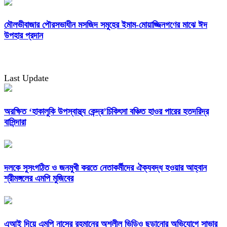
মৌলভীবাজার পৌরসভাধীন মসজিদ সমুহের ইমাম-মোয়াজ্জিনগণের মাঝে ঈদ
উপহার প্রদান
Last Update
অরক্ষিত ‘হাকালুকি উপস্বাস্থ্য কেন্দ্র’চিকিৎসা বঞ্চিত হাওর পারের হতদরিদ্র
বাসিন্দারা
দলকে সুসংগঠিত ও জনমুখী করতে নেতাকর্মীদের ঐক্যবদ্ধ হওয়ার আহ্বান
শ্রীমঙ্গলের এমপি মুজিবের
এআই দিয়ে এমপি নাসের রহমানের অশ্লীল ভিডিও ছড়ানোর অভিযোগে সাভার