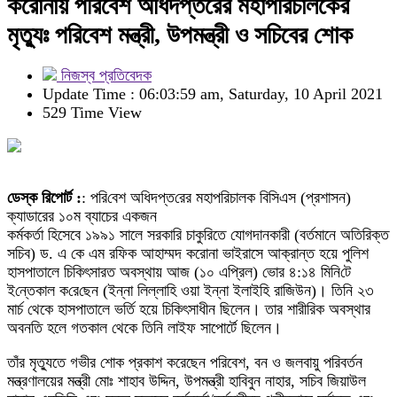
করোনায় পরিবেশ অধিদপ্তরের মহাপরিচালকের
মৃত্যুঃ পরিবেশ মন্ত্রী, উপমন্ত্রী ও সচিবের শোক
নিজস্ব প্রতিবেদক
Update Time : 06:03:59 am, Saturday, 10 April 2021
529 Time View
ডেস্ক রিপোর্ট :
: প‌রি‌বেশ অ‌ধিদপ্ত‌রের মহাপ‌রিচালক বিসিএস (প্রশাসন)
ক্যাডারের ১০ম ব্যাচের একজন
কর্মকর্তা হিসেবে ১৯৯১ সালে সরকারি চাকুরিতে যোগদানকারী (বর্তমানে অতিরিক্ত
সচিব) ড. এ কে এম র‌ফিক আহাম্মদ করোনা ভাইরাসে আক্রান্ত হয়ে পুলিশ
হাসপাতালে চিকিৎসারত অবস্থায় আজ (১০ এপ্রিল) ভোর ৪:১৪ মি‌নি‌টে
ই‌ন্তেকাল ক‌রে‌ছেন (ইন্না লিল্লা‌হি ওয়া ইন্না ইলাইহি রা‌জিউন)। তিনি ২৩
মার্চ থেকে হাসপাতালে ভর্তি হয়ে চিকিৎসাধীন ছিলেন। তার শারীরিক অবস্থার
অবনতি হলে গতকাল থেকে তিনি লাইফ সাপোর্টে ছিলেন।
তাঁর মৃত্যুতে গভীর শোক প্রকাশ করেছেন পরিবেশ, বন ও জলবায়ু পরিবর্তন
মন্ত্রণালয়ের মন্ত্রী মোঃ শাহাব উদ্দিন, উপমন্ত্রী হাবিবুন নাহার, সচিব জিয়াউল