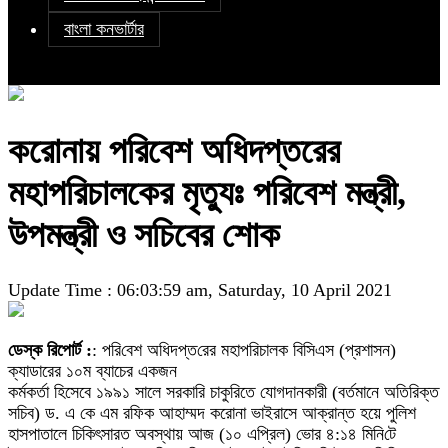
বাংলা কনভার্টার
করোনায় পরিবেশ অধিদপ্তরের
মহাপরিচালকের মৃত্যুঃ পরিবেশ মন্ত্রী,
উপমন্ত্রী ও সচিবের শোক
Update Time : 06:03:59 am, Saturday, 10 April 2021
ডেস্ক রিপোর্ট :
: প‌রি‌বেশ অ‌ধিদপ্ত‌রের মহাপ‌রিচালক বিসিএস (প্রশাসন)
ক্যাডারের ১০ম ব্যাচের একজন
কর্মকর্তা হিসেবে ১৯৯১ সালে সরকারি চাকুরিতে যোগদানকারী (বর্তমানে অতিরিক্ত
সচিব) ড. এ কে এম র‌ফিক আহাম্মদ করোনা ভাইরাসে আক্রান্ত হয়ে পুলিশ
হাসপাতালে চিকিৎসারত অবস্থায় আজ (১০ এপ্রিল) ভোর ৪:১৪ মি‌নি‌টে