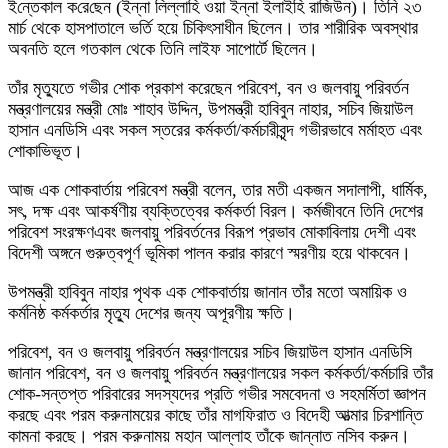
ই‌ন্তেকাল ক‌রে‌ছেন (ইন্না লিল্লা‌হি ওয়া ইন্না ইলাইহি রা‌জিউন)। তিনি ২৩
মার্চ থেকে হাসপাতালে ভর্তি হয়ে চিকিৎসাধীন ছিলেন। তার শারীরিক অবস্থার
অবনতি হলে গতকাল থেকে তিনি লাইফ সাপোর্টে ছিলেন।
তাঁর মৃত্যুতে গভীর শোক প্রকাশ করেছেন পরিবেশ, বন ও জলবায়ু পরিবর্তন
মন্ত্রণালয়ের মন্ত্রী মোঃ শাহাব উদ্দিন, উপমন্ত্রী হাবিবুন নাহার, সচিব জিয়াউল
হাসান এনডিসি এবং সকল স্তরের কর্মকর্তা/কর্মচারীবৃন্দ গভীরভাবে মর্মাহত এবং
শােকাভিভূত।
আজ এক শোকবার্তায় পরিবেশ মন্ত্রী বলেন, তার মতী একজন সদালাপী, ধার্মিক,
সৎ, দক্ষ এবং আকর্ষণীয় ব্যক্তিত্বের কর্মকর্তা বিরল। কর্মজীবনে তিনি দেশের
পরিবেশ সংরক্ষণএবং জলবায়ু পরিবর্তনের বিরূপ প্রভাব মােকাবিলায় দেশী এবং
বিদেশী অঙ্গনে গুরুত্বপূর্ণ ভূমিকা পালন করার কারণে স্মরণীয় হয়ে থাকবেন।
উপমন্ত্রী হাবিবুন নাহার পৃথক এক শোকবার্তায় জানান তাঁর মতো অমায়িক ও
কর্মনিষ্ঠ কর্মকর্তার মৃত্যু দেশের জন্য অপূরণীয় ক্ষতি।
পরিবেশ, বন ও জলবায়ু পরিবর্তন মন্ত্রণালয়ের সচিব জিয়াউল হাসান এনডিসি
জানান পরিবেশ, বন ও জলবায়ু পরিবর্তন মন্ত্রণালয়ের সকল কর্মকর্তা/কর্মচারি তাঁর
শােক-সন্তপ্ত পরিবারের সদস্যদের প্রতি গভীর সমবেদনা ও সহমর্মিতা জ্ঞাপন
করছে এবং পরম করুনাময়ের কাছে তাঁর মাগফিরাত ও বিদেহী আত্মার চিরশান্তি
কামনা করছে। পরম করুনাময় মহান আল্লাহ তাঁকে জান্নাত নসিব করুন।