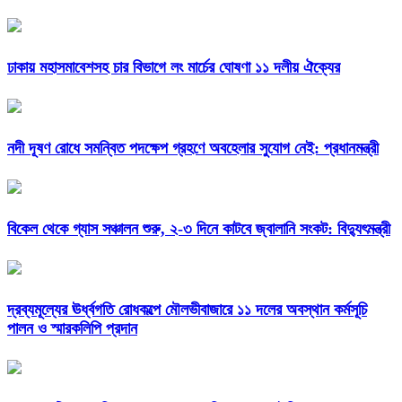
ঢাকায় মহাসমাবেশসহ চার বিভাগে লং মার্চের ঘোষণা ১১ দলীয় ঐক্যের
নদী দূষণ রোধে সমন্বিত পদক্ষেপ গ্রহণে অবহেলার সুযোগ নেই: প্রধানমন্ত্রী
বিকেল থেকে গ্যাস সঞ্চালন শুরু, ২-৩ দিনে কাটবে জ্বালানি সংকট: বিদ্যুৎমন্ত্রী
দ্রব্যমূল্যের ঊর্ধ্বগতি রোধকল্পে মৌলভীবাজারে ১১ দলের অবস্থান কর্মসূচি
পালন ও স্মারকলিপি প্রদান