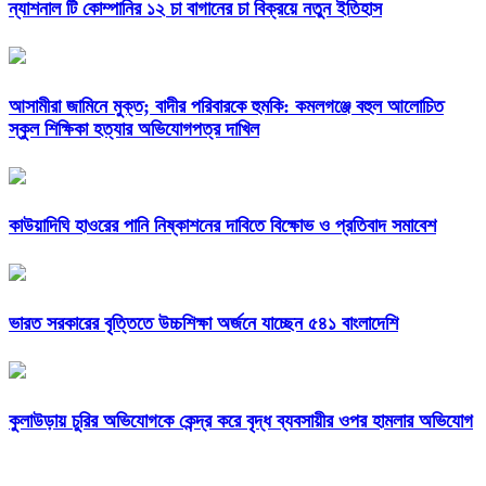
ন্যাশনাল টি কোম্পানির ১২ চা বাগানের চা বিক্রয়ে নতুন ইতিহাস
আসামীরা জামিনে মুক্ত; বাদীর পরিবারকে হুমকি: কমলগঞ্জে বহুল আলোচিত
স্কুল শিক্ষিকা হত্যার অভিযোগপত্র দাখিল
কাউয়াদিঘি হাওরের পানি নিষ্কাশনের দাবিতে বিক্ষোভ ও প্রতিবাদ সমাবেশ
ভারত সরকারের বৃত্তিতে উচ্চশিক্ষা অর্জনে যাচ্ছেন ৫৪১ বাংলাদেশি
কুলাউড়ায় চুরির অভিযোগকে কেন্দ্র করে বৃদ্ধ ব্যবসায়ীর ওপর হামলার অভিযোগ