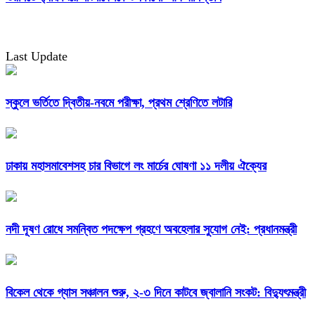
Last Update
স্কুলে ভর্তিতে দ্বিতীয়-নবমে পরীক্ষা, প্রথম শ্রেণিতে লটারি
ঢাকায় মহাসমাবেশসহ চার বিভাগে লং মার্চের ঘোষণা ১১ দলীয় ঐক্যের
নদী দূষণ রোধে সমন্বিত পদক্ষেপ গ্রহণে অবহেলার সুযোগ নেই: প্রধানমন্ত্রী
বিকেল থেকে গ্যাস সঞ্চালন শুরু, ২-৩ দিনে কাটবে জ্বালানি সংকট: বিদ্যুৎমন্ত্রী