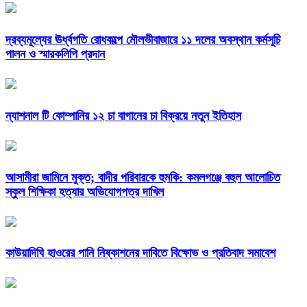
দ্রব্যমূল্যের ঊর্ধ্বগতি রোধকল্পে মৌলভীবাজারে ১১ দলের অবস্থান কর্মসূচি
পালন ও স্মারকলিপি প্রদান
ন্যাশনাল টি কোম্পানির ১২ চা বাগানের চা বিক্রয়ে নতুন ইতিহাস
আসামীরা জামিনে মুক্ত; বাদীর পরিবারকে হুমকি: কমলগঞ্জে বহুল আলোচিত
স্কুল শিক্ষিকা হত্যার অভিযোগপত্র দাখিল
কাউয়াদিঘি হাওরের পানি নিষ্কাশনের দাবিতে বিক্ষোভ ও প্রতিবাদ সমাবেশ