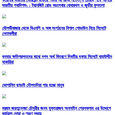
ভারতীয় গবাদিপশু: : ট্রানজিট রোড বড়লেখার বোবারথল ও জুড়ীর ফুলতলা
মৌলভীবাজার থেকে বিএনপি ও অঙ্গ সংগঠনের বিশাল শোডাউন নিয়ে সিলেটে
নেতাকমীরা
বন্যায় ক্ষতিগ্রস্তদের মাঝে নগদ অর্থ বিতরণে দ্বিতীয় দফায় সিলেটে বাহাউদ্দীন
যাকারিয়া
ভোগান্তি ছাড়াই দৌলতদিয়া পার হচ্ছে মানুষ
মরহুম জয়তুন্নেছা চৌধুরীর জন্য যুক্তরাজ্য অনলাইন প্রেসক্লাব এর উদ্দোগে
ভার্চুয়াল দোয়া ও স্মরণ সভার