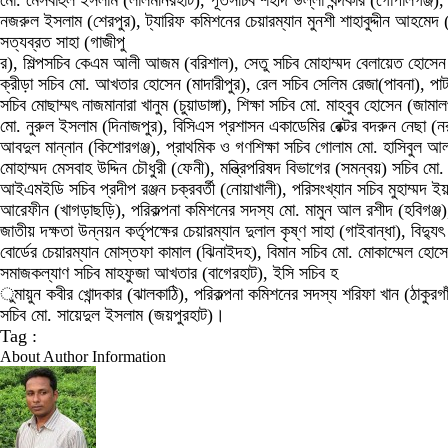
মো. মেসবাহুল ইসলাম (লালমনিরহাট), পূর্তসচিব শহীদ উল্লা খন্দকার (গোপালগঞ্জ), বাং
নজরুল ইসলাম (শেরপুর), ট্যারিফ কমিশনের চেয়ারম্যান মুনশী শাহাবুদ্দীন আহমেদ 
সত্যব্রত সাহা (গাজীপু
র), শিল্পসচিব কেএম আলী আজম (বরিশাল), সেতু সচিব মোহাম্মদ বেলায়েত হোসেন (বা
ক্রীড়া সচিব মো. আখতার হোসেন (মাদারীপুর), রেল সচিব সেলিম রেজা(পাবনা), পাট
সচিব মোছাম্মৎ নাজমানারা খানুম (চুয়াডাঙ্গা), শিক্ষা সচিব মো. মাহবুব হোসেন (জামা
মো. নুরুল ইসলাম (দিনাজপুর), বিসিএস প্রশাসন একাডেমির রেক্টর বদরুন নেছা (নরসি
আবদুল মান্নান (কিশোরগঞ্জ), প্রাথমিক ও গণশিক্ষা সচিব গোলাম মো. হাসিবুল 
মোহাম্মদ মেসবাহ উদ্দিন চৌধুরী (ফেনী), মন্ত্রিপরিষদ বিভাগের (সমন্বয়) সচিব মো
আইএমইডি সচিব প্রদীপ রঞ্জন চক্রবর্তী (নোয়াখালী), পরিসংখ্যান সচিব মুহাম্মদ ই
আরেফীন (খাগড়াছড়ি), পরিকল্পনা কমিশনের সদস্য মো. মামুন আল রশীদ (হবিগঞ্জ), প
জাতীয় দক্ষতা উন্নয়ন কর্তৃপক্ষের চেয়ারম্যান দুলাল কৃষ্ণ সাহা (গাইবান্ধা), বিদ্য
বোর্ডের চেয়ারম্যান মোস্তফা কামাল (ঝিনাইদহ), বিমান সচিব মো. মোকাম্মেল হোসেন
সমাজকল্যাণ সচিব মাহফুজা আখতার (বাগেরহাট), ইসি সচিব হ
ুমায়ুন কবীর খোন্দকার (ঝালকাঠি), পরিকল্পনা কমিশনের সদস্য শরিফা খান (ঠাকুরগা
সচিব মো. সায়েদুল ইসলাম (জয়পুরহাট)।
Tag :
About Author Information