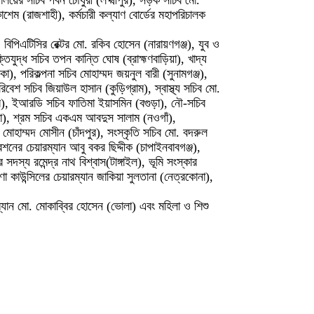
র্যালয়ের সচিব পবন চৌধুরী (লক্ষ্মীপুর), সড়ক সচিব মো.
েম (রাজশাহী), কর্মচারী কল্যাণ বোর্ডের মহাপরিচালক
বিপিএটিসির রেক্টর মো. রকিব হোসেন (নারায়ণগঞ্জ), যুব ও
ুদ্ধ সচিব তপন কান্তি ঘোষ (ব্রাহ্মণবাড়িয়া), খাদ্য
াকা), পরিকল্পনা সচিব মোহাম্মদ জয়নুল বারী (সুনামগঞ্জ),
বেশ সচিব জিয়াউল হাসান (কুড়িগ্রাম), স্বাস্থ্য সচিব মো.
ার), ইআরডি সচিব ফাতিমা ইয়াসমিন (বগুড়া), নৌ-সচিব
্টিয়া), শ্রম সচিব একএম আবদুস সালাম (নওগাঁ),
 মোহাম্মদ মোসীন (চাঁদপুর), সংস্কৃতি সচিব মো. বদরুল
নের চেয়ারম্যান আবু বকর ছিদ্দীক (চাপাইনবাবগঞ্জ),
সদস্য রমেন্দ্র নাথ বিশ্বাস(টাঙ্গাইল), ভূমি সংস্কার
া কাউন্সিলের চেয়ারম্যান জাকিয়া সুলতানা (নেত্রকোনা),
রম্যান মো. মোকাব্বির হোসেন (ভোলা) এবং মহিলা ও শিশু