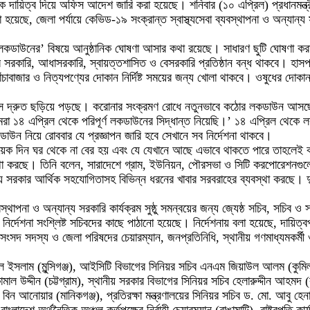
দায়িত্ব দিয়ে অফিস আদেশ জারি করা হয়েছে। শনিবার (১০ এপ্রিল) প্রধানমন্ত্র
য়েছে, জেলা পর্যায়ে কেভিড-১৯ সংক্রান্ত স্বাস্থ্যসেবা ব্যবস্থাপনা ও অন্যান্য
র ‘লকডাউনের’ বিষয়ে আনুষ্ঠানিক ঘোষণা আসার কথা রয়েছে। সাধারণ ছুটি ঘোষণা কর
রকারি, আধাসরকারি, স্বায়ত্তশাসিত ও বেসরকারি প্রতিষ্ঠান বন্ধ থাকবে। হাসপাতা
ঁচাবাজার ও নিত্যপণ্যের দোকান নির্দিষ্ট সময়ের জন্য খোলা থাকবে। ওষুধের দোকানও
াস দ্রুত ছড়িয়ে পড়ছে। করোনার সংক্রমণ রোধে নতুনভাবে কঠোর লকডাউন আসছে।’ 
আমরা ১৪ এপ্রিল থেকে পরিপূর্ণ লকডাউনের সিদ্ধান্ত নিয়েছি।’ ১৪ এপ্রিল থেকে
াউন নিয়ে রোববার যে প্রজ্ঞাপন জারি হবে সেখানে সব নির্দেশনা থাকবে।
েক দিন ঘর থেকে না বের হয় এবং যে যেখানে আছে এভাবে থাকতে পারে তাহলেই করোন
বস্থা করছে। তিনি বলেন, সারাদেশে গ্রাম, ইউনিয়ন, পৌরসভা ও সিটি করপোরেশনগ
 সরকার আর্থিক সহযোগিতাসহ বিভিন্ন ধরনের খাবার সরবরাহের ব্যবস্থা করছে। দুর্
্থাপনা ও অন্যান্য সরকারি কার্যক্রম সুষ্ঠু সমন্বয়ের জন্য জ্যেষ্ঠ সচিব, সচিব ও 
র্দেশনা সংশ্লিষ্ট সচিবদের কাছে পাঠানো হয়েছে। নির্দেশনায় বলা হয়েছে, দায়িত্বপ্
ংসদ সদস্য ও জেলা পরিষদের চেয়ারম্যান, জনপ্রতিনিধি, স্থানীয় গণমাধ্যমকর্মী ও স
াদুল ইসলাম (মুন্সিগঞ্জ), আইসিটি বিভাগের সিনিয়র সচিব এনএম জিয়াউল আলম (কুমি
মাল উদ্দীন (চট্টগ্রাম), স্থানীয় সরকার বিভাগের সিনিয়র সচিব হেলারুদ্দীন আহমদ 
বিন আনোয়ার (মানিকগঞ্জ), প্রতিরক্ষা মন্ত্রণালয়ের সিনিয়র সচিব ড. মো. আবু হেন