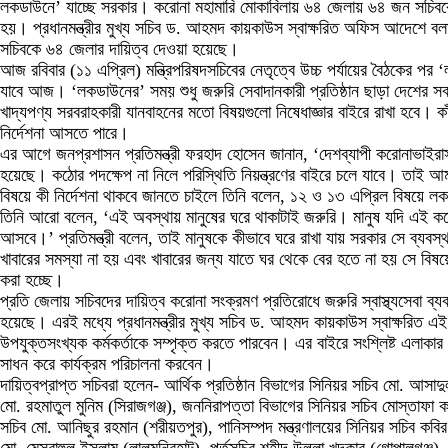
লকডাউনে’ যাচ্ছে সরকার। করোনা মহামারি মোকাবিলায় ৬৪ জেলায় ৬৪ জন সচিবকে 
হয়। প্রধানমন্ত্রীর মুখ্য সচিব ড. আহমদ কায়কাউস স্বাক্ষরিত অফিস আদেশে বলা হ
সচিবকে ৬৪ জেলার দায়িত্ব দেওয়া হয়েছে।
আজ রবিবার (১১ এপ্রিল) মন্ত্রিপরিষদসচিবের নেতৃত্বে উচ্চ পর্যায়ের বৈঠকের প
যাবে আজ। ‘লকডাউনের’ সময় শুধু জরুরি সেবাদানকারী প্রতিষ্ঠান ছাড়া দেশের সব স
খাদ্যপণ্য সরবরাহকারী যানবাহনের মতো বিষয়গুলো নিষেধাজ্ঞার বাইরে রাখা হবে। কা
নির্দেশনা আসতে পারে।
এর আগে জনপ্রশাসন প্রতিমন্ত্রী ফরহাদ হোসেন জানান, ‘দেশব্যাপী করোনাভাইর
হয়েছে। কঠোর পদক্ষেপ না নিলে পরিস্থিতি নিয়ন্ত্রণের বাইরে চলে যাবে। তাই 
বিষয়ে কী নির্দেশনা থাকবে জানতে চাইলে তিনি বলেন, ১২ ও ১৩ এপ্রিল বিষয়ে লকড
তিনি আরো বলেন, ‘এই অবস্থায় মানুষের ঘরে থাকাটাই জরুরি। মানুষ যদি এই কয়
আসবে।’ প্রতিমন্ত্রী বলেন, তাই মানুষকে কীভাবে ঘরে রাখা যায় সরকার সে ব্য
খাবারের সমস্যা না হয় এবং খাবারের জন্য যাতে ঘর থেকে বের হতে না হয় সে বিষয়ে
করা হচ্ছে।
প্রতি জেলায় সচিবদের দায়িত্ব করোনা সংক্রমণ প্রতিরোধে জরুরি স্বাস্থ্যসেবা ব্যবস
হয়েছে। এরই মধ্যে প্রধানমন্ত্রীর মুখ্য সচিব ড. আহমদ কায়কাউস স্বাক্ষরিত এই নি
উপযুক্তসংখ্যক কর্মকর্তাকে সম্পৃক্ত করতে পারবেন। এর বাইরে সংশ্লিষ্ট এলাকার স
সাধন করে কার্যক্রম পরিচালনা করবেন।
দায়িত্বপ্রাপ্ত সচিবরা হলেন- আর্থিক প্রতিষ্ঠান বিভাগের সিনিয়র সচিব মো. আস
মো. রহমাতুল মুনিম (সিরাজগঞ্জ), জননিরাপত্তা বিভাগের সিনিয়র সচিব মোস্তাফা কা
সচিব মো. আনিছুর রহমান (শরীয়তপুর), পানিসম্পদ মন্ত্রণালয়ের সিনিয়র সচিব কবির 