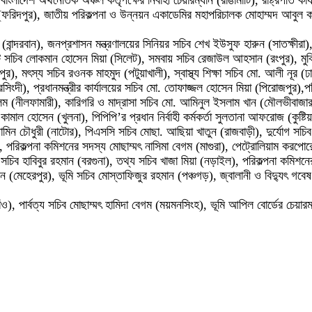
লাদেশ অর্থনৈতিক অঞ্চল কর্তৃপক্ষের নির্বাহী চেয়ারম্যান (রাঙামাটি), রাষ্ট্রপতি কা
(ফরিদপুর), জাতীয় পরিকল্পনা ও উন্নয়ন একাডেমির মহাপরিচালক মোহাম্মদ আবুল কাশ
ন্দরবান), জনপ্রশাসন মন্ত্রণালয়ের সিনিয়র সচিব শেখ ইউসুফ হারুন (সাতক্ষীরা), 
 সচিব লোকমান হোসেন মিয়া (সিলেট), সমবায় সচিব রেজাউল আহসান (রংপুর), মুক্তিয
লপুর), মৎস্য সচিব রওনক মাহমুদ (পটুয়াখালী), স্বাস্থ্য শিক্ষা সচিব মো. আলী নূর (ঢ
ংদী), প্রধানমন্ত্রীর কার্যালয়ের সচিব মো. তোফাজ্জল হোসেন মিয়া (পিরোজপুর),পরি
আলম (নীলফামারী), কারিগরি ও মাদ্রাসা সচিব মো. আমিনুল ইসলাম খান (মৌলভীবাজ
. কামাল হোসেন (খুলনা), পিপিপি’র প্রধান নির্বাহী কর্মকর্তা সুলতানা আফরোজ (কুষ
য়ামিন চৌধুরী (নাটোর), পিএসসি সচিব মোছা. আছিয়া খাতুন (রাজবাড়ী), দুর্যোগ সচিব
রিকল্পনা কমিশনের সদস্য মোছাম্মৎ নাসিমা বেগম (মাগুরা), পেট্রোলিয়াম করপোরেশ
ুৎ সচিব হাবিবুর রহমান (বরগুনা), তথ্য সচিব খাজা মিয়া (নড়াইল), পরিকল্পনা কমিশনের 
 (মেহেরপুর), ভূমি সচিব মোস্তাফিজুর রহমান (পঞ্চগড়), জ্বালানী ও বিদ্যুৎ গবেষণ
ঁও), পার্বত্য সচিব মোছাম্মৎ হামিদা বেগম (ময়মনসিংহ), ভূমি আপিল বোর্ডের চেয়া