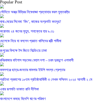
Popular Post
সৌদিতে অস্ত্র বিক্রির নিষেধাজ্ঞা প্রত্যাহার করল যুক্তরাষ্ট্র
বাবা-মেয়ের সিনেমা ‘কিং’, কাজের অগ্রগতি কতদূর?
করোনায় ২৪ জনের মৃত্যু, শনাক্তের হার ৯.৩১
ছেলেকে নিয়ে যা বললেন প্রয়াত খালিদের স্ত্রী শামীমা
রংপুরের বিপক্ষে টস জিতে ফিল্ডিংয়ে ঢাকা
রবিরবাজার বাইপাস সড়কের বেহাল দশা – চরম দুরভুগে এলাবাসী
কমলগঞ্জে ছাত্র-জনতার মামলায় ইউপি সদস্য গ্রেপ্তার
প্রতিভা প্রকাশের ১৮তম প্রতিষ্ঠাবার্ষিকী ও লেখক সম্মিলন ২০২৫ আগামী ২ মে
এবার রূপমতি ডাকাত রানি দীপিকা
বাংলাদেশে কমছে বিদেশি ঋণের পরিমাণ