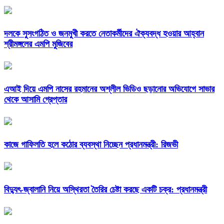
দলকে সুসংগঠিত ও জনমুখী করতে নেতাকর্মীদের ঐক্যবদ্ধ হওয়ার আহ্বান
শ্রীমঙ্গলের এমপি মুজিবের
এআই দিয়ে এমপি নাসের রহমানের অশ্লীল ভিডিও ছড়ানোর অভিযোগে সাভার
থেকে আসামি গ্রেপ্তার
কাজে গাফিলতি হলে কঠোর ব্যবস্থা নিচ্ছেন প্রধানমন্ত্রী: রিজভী
বিদ্যুৎ-জ্বালানি নিয়ে অস্থিরতা তৈরির চেষ্টা করছে একটি চক্র: প্রধানমন্ত্রী