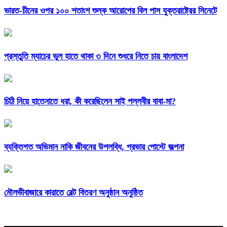
ভারত-চীনের ওপর ১০০ শতাংশ শুল্ক আরোপের বিল পাস যুক্তরাষ্ট্রের সিনেটে
প্রস্তুতি ম্যাচের ভুল হাতে থাকা ৩ দিনে শুধরে নিতে চায় বাংলাদেশ
চিঠি নিয়ে হাতেনাতে ধরা, কী করেছিলেন সাই পল্লবীর বাবা-মা?
ব্যক্তিগত অভিমান নাকি জীবনের উপলব্ধি, প্রভার পোস্টে জল্পনা
মৌলভীবাজারে কারাতে বেল্ট বিতরণ অনুষ্ঠান অনুষ্ঠিত