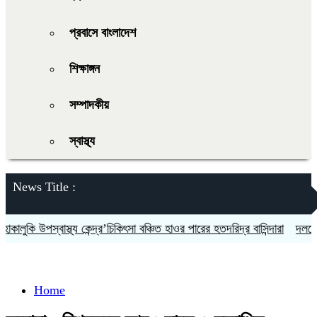
প্রবাসে বাংলাদেশ
শিক্ষাঙ্গন
সম্পাদকীয়
স্বাস্থ্য
News Title :
কি উপস্বাস্থ্য কেন্দ্র’চিকিৎসা বঞ্চিত হাওর পারের হতদরিদ্র বাসিন্দারা
দলকে সুসংগ
Home