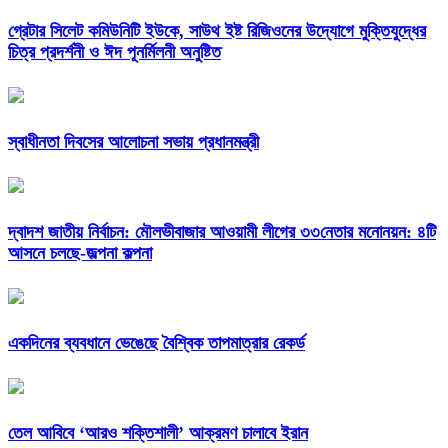
গ্রেটার সিলেট কমিউনিটি ইউকে, সাউথ ইষ্ট রিজিওনের উদ্যোগে মুক্তিযুদ্ধের
চিত্র প্রদর্শনী ও ঈদ পূনর্মিলনী অনুষ্টিত
স্বাধীনতা দিবসের আলোচনা সভায় প্রধানমন্ত্রী
দ্বাদশ জাতীয় নির্বাচন: মৌলভীবাজার আওয়ামী লীগের ৩৩নেতার মনোনয়ন: ৪টি
আসনে চলছে-জল্পনা কল্পনা
একদিনের ব্যবধানে ভেঙেছে বৈশ্বিক তাপমাত্রার রেকর্ড
তেল আবিবে ‘আরও শক্তিশালী’ আক্রমণ চালাবে ইরান