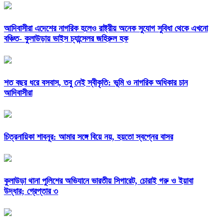
আদিবাসীরা এদেশের নাগরিক হলেও রাষ্ট্রীয় অনেক সুযোগ সুবিধা থেকে এখনো
বঞ্চিত- কুলাউড়ায় ভাইস চ্যান্সেলর জহিরুল হক
শত বছর ধরে বসবাস, তবু নেই স্বীকৃতি: ভূমি ও নাগরিক অধিকার চান
আদিবাসীরা
চিত্রনায়িকা শাবনূর: আমার সঙ্গে বিয়ে নয়, হয়তো স্বপ্নের বাসর
কুলাউড়া থানা পুলিশের অভিযানে ভারতীয় সিগারেট, চোরাই গরু ও ইয়াবা
উদ্ধার; গ্রেপ্তার ৩