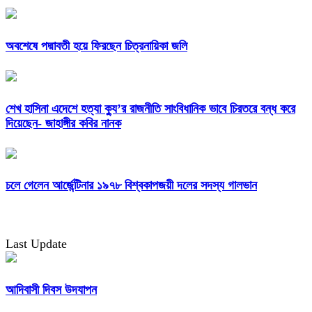
অবশেষে পদ্মাবতী হয়ে ফিরছেন চিত্রনায়িকা জলি
শেখ হাসিনা এদেশে হত্যা ক্যু’র রাজনীতি সাংবিধানিক ভাবে চিরতরে বন্ধ করে
দিয়েছেন- জাহাঙ্গীর কবির নানক
চলে গেলেন আর্জেন্টিনার ১৯৭৮ বিশ্বকাপজয়ী দলের সদস্য গালভান
Last Update
আদিবাসী দিবস উদযাপন