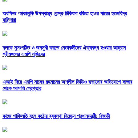
অরক্ষিত ‘হাকালুকি উপস্বাস্থ্য কেন্দ্র’চিকিৎসা বঞ্চিত হাওর পারের হতদরিদ্র
বাসিন্দারা
দলকে সুসংগঠিত ও জনমুখী করতে নেতাকর্মীদের ঐক্যবদ্ধ হওয়ার আহ্বান
শ্রীমঙ্গলের এমপি মুজিবের
এআই দিয়ে এমপি নাসের রহমানের অশ্লীল ভিডিও ছড়ানোর অভিযোগে সাভার
থেকে আসামি গ্রেপ্তার
কাজে গাফিলতি হলে কঠোর ব্যবস্থা নিচ্ছেন প্রধানমন্ত্রী: রিজভী