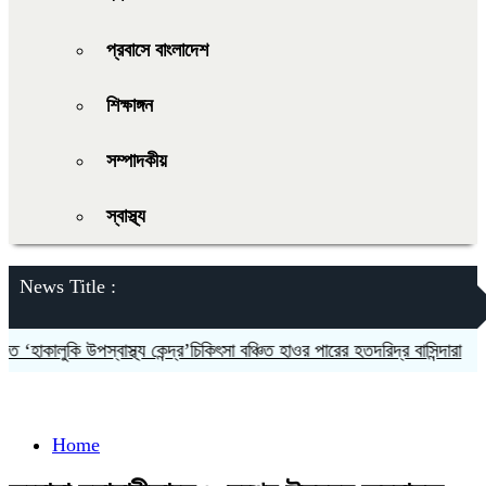
প্রবাসে বাংলাদেশ
শিক্ষাঙ্গন
সম্পাদকীয়
স্বাস্থ্য
News Title :
হাকালুকি উপস্বাস্থ্য কেন্দ্র’চিকিৎসা বঞ্চিত হাওর পারের হতদরিদ্র বাসিন্দারা
দলকে 
Home