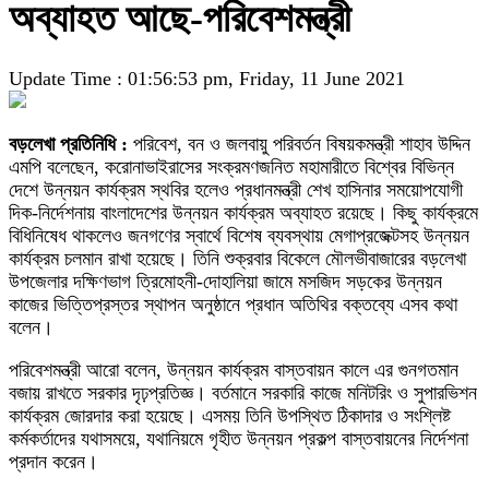
অব্যাহত আছে-পরিবেশমন্ত্রী
Update Time : 01:56:53 pm, Friday, 11 June 2021
বড়লেখা প্রতিনিধি :
পরিবেশ, বন ও জলবায়ু পরিবর্তন বিষয়কমন্ত্রী শাহাব উদ্দিন
এমপি বলেছেন, করোনাভাইরাসের সংক্রমণজনিত মহামারীতে বিশ্বের বিভিন্ন
দেশে উন্নয়ন কার্যক্রম স্থবির হলেও প্রধানমন্ত্রী শেখ হাসিনার সময়োপযোগী
দিক-নির্দেশনায় বাংলাদেশের উন্নয়ন কার্যক্রম অব্যাহত রয়েছে। কিছু কার্যক্রমে
বিধিনিষেধ থাকলেও জনগণের স্বার্থে বিশেষ ব্যবস্থায় মেগাপ্রজেক্টসহ উন্নয়ন
কার্যক্রম চলমান রাখা হয়েছে। তিনি শুক্রবার বিকেলে মৌলভীবাজারের বড়লেখা
উপজেলার দক্ষিণভাগ ত্রিমোহনী-দোহালিয়া জামে মসজিদ সড়কের উন্নয়ন
কাজের ভিত্তিপ্রস্তর স্থাপন অনুষ্ঠানে প্রধান অতিথির বক্তব্যে এসব কথা
বলেন।
পরিবেশমন্ত্রী আরো বলেন, উন্নয়ন কার্যক্রম বাস্তবায়ন কালে এর গুনগতমান
বজায় রাখতে সরকার দৃঢ়প্রতিজ্ঞ। বর্তমানে সরকারি কাজে মনিটরিং ও সুপারভিশন
কার্যক্রম জোরদার করা হয়েছে। এসময় তিনি উপস্থিত ঠিকাদার ও সংশ্লিষ্ট
কর্মকর্তাদের যথাসময়ে, যথানিয়মে গৃহীত উন্নয়ন প্রকল্প বাস্তবায়নের নির্দেশনা
প্রদান করেন।