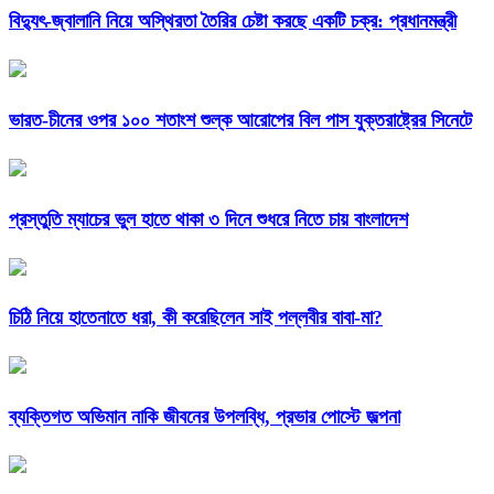
বিদ্যুৎ-জ্বালানি নিয়ে অস্থিরতা তৈরির চেষ্টা করছে একটি চক্র: প্রধানমন্ত্রী
ভারত-চীনের ওপর ১০০ শতাংশ শুল্ক আরোপের বিল পাস যুক্তরাষ্ট্রের সিনেটে
প্রস্তুতি ম্যাচের ভুল হাতে থাকা ৩ দিনে শুধরে নিতে চায় বাংলাদেশ
চিঠি নিয়ে হাতেনাতে ধরা, কী করেছিলেন সাই পল্লবীর বাবা-মা?
ব্যক্তিগত অভিমান নাকি জীবনের উপলব্ধি, প্রভার পোস্টে জল্পনা