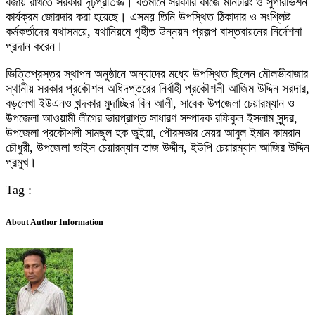
বজায় রাখতে সরকার দৃঢ়প্রতিজ্ঞ। বর্তমানে সরকারি কাজে মনিটরিং ও সুপারভিশন
কার্যক্রম জোরদার করা হয়েছে। এসময় তিনি উপস্থিত ঠিকাদার ও সংশ্লিষ্ট
কর্মকর্তাদের যথাসময়ে, যথানিয়মে গৃহীত উন্নয়ন প্রকল্প বাস্তবায়নের নির্দেশনা
প্রদান করেন।
ভিত্তিপ্রস্তর স্থাপন অনুষ্ঠানে অন্যাদের মধ্যে উপস্থিত ছিলেন মৌলভীবাজার
স্থানীয় সরকার প্রকৌশল অধিদপ্তরের নির্বাহী প্রকৌশলী আজিম উদ্দিন সরদার,
বড়লেখা ইউএনও খন্দকার মুদাচ্ছির বিন আলী, সাবেক উপজেলা চেয়ারম্যান ও
উপজেলা আওয়ামী লীগের ভারপ্রাপ্ত সাধারণ সম্পাদক রফিকুল ইসলাম সুন্দর,
উপজেলা প্রকৌশলী সামছুল হক ভুইয়া, পৌরসভার মেয়র আবুল ইমাম কামরান
চৌধুরী, উপজেলা ভাইস চেয়ারম্যান তাজ উদ্দীন, ইউপি চেয়ারম্যান আজির উদ্দিন
প্রমুখ।
Tag :
About Author Information