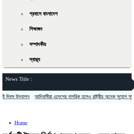
প্রবাসে বাংলাদেশ
শিক্ষাঙ্গন
সম্পাদকীয়
স্বাস্থ্য
News Title :
দিবস উদযাপন
আদিবাসীরা এদেশের নাগরিক হলেও রাষ্ট্রীয় অনেক সুযোগ সুবিধা থ
Home