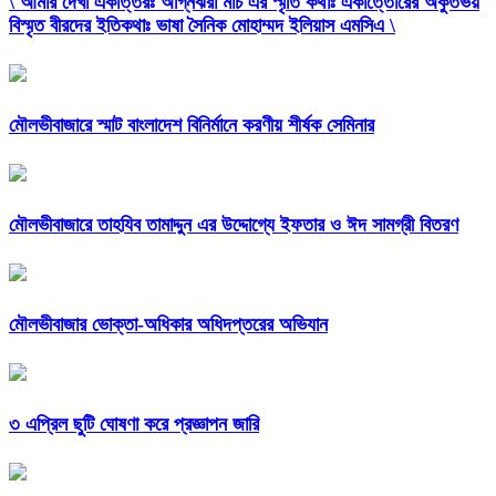
\ আমার দেখা একাত্তরঃ অগ্নিঝরা মার্চ এর স্মৃতি কথাঃ একাত্তোরের অকুতভয়
বিস্মৃত বীরদের ইতিকথাঃ ভাষা সৈনিক মোহাম্মদ ইলিয়াস এমসিএ \
মৌলভীবাজারে স্মাট বাংলাদেশ বিনির্মানে করণীয় শীর্ষক সেমিনার
মৌলভীবাজারে তাহযিব তামাদ্দুন এর উদ্দোগ্যে ইফতার ও ঈদ সামগ্রী বিতরণ
মৌলভীবাজার ভোক্তা-অধিকার অধিদপ্তরের অভিযান
৩ এপ্রিল ছুটি ঘোষণা করে প্রজ্ঞাপন জারি