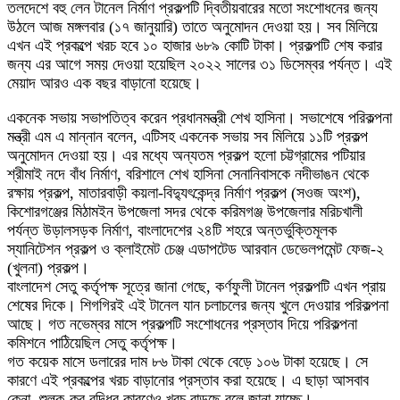
তলদেশে বহু লেন টানেল নির্মাণ প্রকল্পটি দ্বিতীয়বারের মতো সংশোধনের জন্য
উঠলে আজ মঙ্গলবার (১৭ জানুয়ারি) তাতে অনুমোদন দেওয়া হয়। সব মিলিয়ে
এখন এই প্রকল্পে খরচ হবে ১০ হাজার ৬৮৯ কোটি টাকা। প্রকল্পটি শেষ করার
জন্য এর আগে সময় দেওয়া হয়েছিল ২০২২ সালের ৩১ ডিসেম্বর পর্যন্ত। এই
মেয়াদ আরও এক বছর বাড়ানো হয়েছে।
একনেক সভায় সভাপতিত্ব করেন প্রধানমন্ত্রী শেখ হাসিনা। সভাশেষে পরিকল্পনা
মন্ত্রী এম এ মান্নান বলেন, এটিসহ একনেক সভায় সব মিলিয়ে ১১টি প্রকল্প
অনুমোদন দেওয়া হয়। এর মধ্যে অন্যতম প্রকল্প হলো চট্টগ্রামের পটিয়ার
শ্রীমাই নদে বাঁধ নির্মাণ, বরিশালে শেখ হাসিনা সেনানিবাসকে নদীভাঙন থেকে
রক্ষায় প্রকল্প, মাতারবাড়ী কয়লা-বিদ্যুৎকেন্দ্র নির্মাণ প্রকল্প (সওজ অংশ),
কিশোরগঞ্জের মিঠামইন উপজেলা সদর থেকে করিমগঞ্জ উপজেলার মরিচখালী
পর্যন্ত উড়ালসড়ক নির্মাণ, বাংলাদেশের ২৪টি শহরে অন্তর্ভুক্তিমূলক
স্যানিটেশন প্রকল্প ও ক্লাইমেট চেঞ্জ এডাপটেড আরবান ডেভেলপমেন্ট ফেজ-২
(খুলনা) প্রকল্প।
বাংলাদেশ সেতু কর্তৃপক্ষ সূত্রে জানা গেছে, কর্ণফুলী টানেল প্রকল্পটি এখন প্রায়
শেষের দিকে। শিগগিরই এই টানেল যান চলাচলের জন্য খুলে দেওয়ার পরিকল্পনা
আছে। গত নভেম্বর মাসে প্রকল্পটি সংশোধনের প্রস্তাব দিয়ে পরিকল্পনা
কমিশনে পাঠিয়েছিল সেতু কর্তৃপক্ষ।
গত কয়েক মাসে ডলারের দাম ৮৬ টাকা থেকে বেড়ে ১০৬ টাকা হয়েছে। সে
কারণে এই প্রকল্পের খরচ বাড়ানোর প্রস্তাব করা হয়েছে। এ ছাড়া আসবাব
কেনা, শুল্ক-কর বৃদ্ধির কারণেও খরচ বাড়ছে বলে জানা যাচ্ছে।