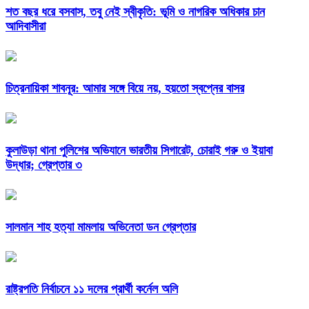
শত বছর ধরে বসবাস, তবু নেই স্বীকৃতি: ভূমি ও নাগরিক অধিকার চান
আদিবাসীরা
চিত্রনায়িকা শাবনূর: আমার সঙ্গে বিয়ে নয়, হয়তো স্বপ্নের বাসর
কুলাউড়া থানা পুলিশের অভিযানে ভারতীয় সিগারেট, চোরাই গরু ও ইয়াবা
উদ্ধার; গ্রেপ্তার ৩
সালমান শাহ হত্যা মামলায় অভিনেতা ডন গ্রেপ্তার
রাষ্ট্রপতি নির্বাচনে ১১ দলের প্রার্থী কর্নেল অলি