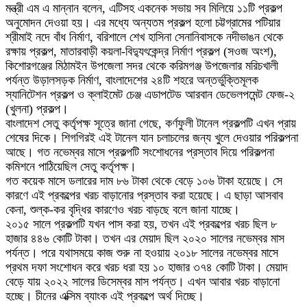
মন্ত্রী এম এ মান্নান বলেন, এটিসহ একনেক সভায় সব মিলিয়ে ১১টি প্রকল্প
অনুমোদন দেওয়া হয়। এর মধ্যে অন্যতম প্রকল্প হলো চট্টগ্রামের পটিয়ার
শ্রীমাই নদে বাঁধ নির্মাণ, বরিশালে শেখ হাসিনা সেনানিবাসকে নদীভাঙন থেকে
রক্ষায় প্রকল্প, মাতারবাড়ী কয়লা-বিদ্যুৎকেন্দ্র নির্মাণ প্রকল্প (সওজ অংশ),
কিশোরগঞ্জের মিঠামইন উপজেলা সদর থেকে করিমগঞ্জ উপজেলার মরিচখালী
পর্যন্ত উড়ালসড়ক নির্মাণ, বাংলাদেশের ২৪টি শহরে অন্তর্ভুক্তিমূলক
স্যানিটেশন প্রকল্প ও ক্লাইমেট চেঞ্জ এডাপটেড আরবান ডেভেলপমেন্ট ফেজ-২
(খুলনা) প্রকল্প।
বাংলাদেশ সেতু কর্তৃপক্ষ সূত্রে জানা গেছে, কর্ণফুলী টানেল প্রকল্পটি এখন প্রায়
শেষের দিকে। শিগগিরই এই টানেল যান চলাচলের জন্য খুলে দেওয়ার পরিকল্পনা
আছে। গত নভেম্বর মাসে প্রকল্পটি সংশোধনের প্রস্তাব দিয়ে পরিকল্পনা
কমিশনে পাঠিয়েছিল সেতু কর্তৃপক্ষ।
গত কয়েক মাসে ডলারের দাম ৮৬ টাকা থেকে বেড়ে ১০৬ টাকা হয়েছে। সে
কারণে এই প্রকল্পের খরচ বাড়ানোর প্রস্তাব করা হয়েছে। এ ছাড়া আসবাব
কেনা, শুল্ক-কর বৃদ্ধির কারণেও খরচ বাড়ছে বলে জানা যাচ্ছে।
২০১৫ সালে প্রকল্পটি যখন পাস করা হয়, তখন এই প্রকল্পের খরচ ছিল ৮
হাজার ৪৪৬ কোটি টাকা। তখন এর মেয়াদ ছিল ২০২০ সালের নভেম্বর মাস
পর্যন্ত। পরে যথাসময়ে কাজ শুরু না হওয়ায় ২০১৮ সালের নভেম্বর মাসে
প্রথম দফা সংশোধন করে খরচ ধরা হয় ১০ হাজার ৩৭৪ কোটি টাকা। মেয়াদ
বেড়ে যায় ২০২২ সালের ডিসেম্বর মাস পর্যন্ত। এখন আবার খরচ বাড়ানো
হচ্ছে। চীনের এক্সিম ব্যাংক এই প্রকল্পে অর্থ দিচ্ছে।