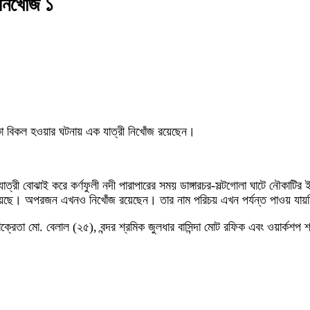
 নিখোঁজ ১
ৌকা বিকল হওয়ার ঘটনায় এক যাত্রী নিখোঁজ রয়েছেন।
ত যাত্রী বোঝাই করে কর্ণফুলী নদী পারাপারের সময় ডাঙ্গারচর-সল্টগোলা ঘাটে নৌক
য়েছে। অপরজন এখনও নিখোঁজ রয়েছেন। তার নাম পরিচয় এখন পর্যন্ত পাওয় যায়নি
্রেতা মো. বেলাল (২৫), বন্দর শ্রমিক জুলধার বাসিন্দা মোট রফিক এবং ওয়ার্কশপ শ