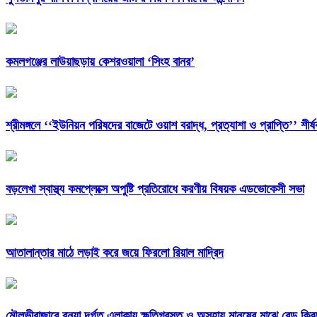
কমলগঞ্জের লাউয়াছড়ায় কেশরওয়ালা ‘সিংহ বানর’
শ্রীমঙ্গলে ‘‘ইউনিয়ন পরিষদের বাজেটে ওয়াশ বরাদ্ধ, প্রত্যাশা ও প্রাপ্তি’’ শী
বড়লেখা স্বাস্থ্য কমপ্লেক্সে অপুষ্টি প্রতিরোধে করণীয় বিষয়ক এডভোকেসী সভা
আতালান্তার মাঠে লড়াই করে জয়ে ফিরলো রিয়াল মাদ্রিদ
মৌলভীবাজারে বন্যা দূর্গত এলাকায় ক্ষতিগ্রস্ত ও অসহায় মানুষের মাঝে রেড ক্রি