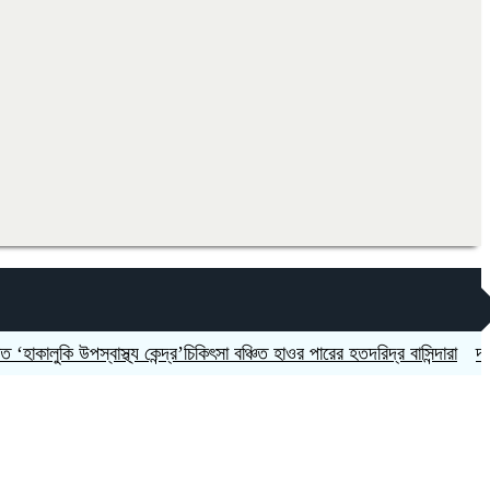
ালুকি উপস্বাস্থ্য কেন্দ্র’চিকিৎসা বঞ্চিত হাওর পারের হতদরিদ্র বাসিন্দারা
দলকে সু