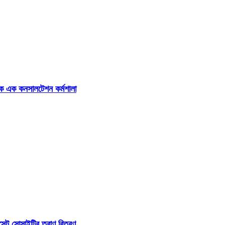
র্ষক এক কনসালটেশন কর্মশালা
সেন্ট সোসাইটির ত্রাণ বিতরণ