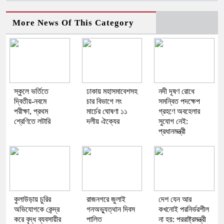
More News Of This Category
স্কুলে ভর্তিতে
ঢাকায় মহাসমাবেশসহ
নদী দূষণ রোধে
দ্বিতীয়-নবমে
চার বিভাগে লং
সমন্বিত পদক্ষেপ
পরীক্ষা, প্রথম
মার্চের ঘোষণা ১১
গ্রহণে অবহেলার
শ্রেণিতে লটারি
দলীয় ঐক্যের
সুযোগ নেই:
প্রধানমন্ত্রী
কুলাউড়ায় চুরির
রাজনগরে জুলাই
দেশ যেন আর
অভিযোগকে কেন্দ্র
গনঅভ্যুত্থান দিবস
কখনোই পরনির্ভরশীল
করে বৃদ্ধ ব্যবসায়ীর
পালিত
না হয়: পররাষ্ট্রমন্ত্রী