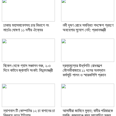
ঢাকায় মহাসমাবেশসহ চার বিভাগে লং
নদী দূষণ রোধে সমন্বিত পদক্ষেপ গ্রহণে
মার্চের ঘোষণা ১১ দলীয় ঐক্যের
অবহেলার সুযোগ নেই: প্রধানমন্ত্রী
বিকেল থেকে গ্যাস সঞ্চালন শুরু, ২-৩
দ্রব্যমূল্যের ঊর্ধ্বগতি রোধকল্পে
দিনে কাটবে জ্বালানি সংকট: বিদ্যুৎমন্ত্রী
মৌলভীবাজারে ১১ দলের অবস্থান
কর্মসূচি পালন ও স্মারকলিপি প্রদান
ন্যাশনাল টি কোম্পানির ১২ চা বাগানের চা
আসামীরা জামিনে মুক্ত; বাদীর পরিবারকে
বিক্রয়ে নতুন ইতিহাস
হুমকি: কমলগঞ্জে বহুল আলোচিত স্কুল