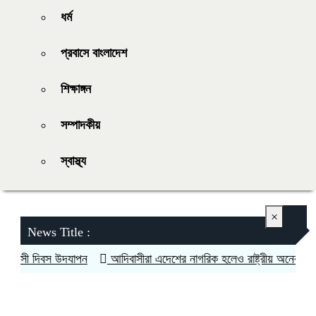
ধর্ম
প্রবাসে বাংলাদেশ
শিক্ষাঙ্গন
সম্পাদকীয়
স্বাস্থ্য
×
News Title :
সী দিবস উদযাপন
আদিবাসীরা এদেশের নাগরিক হলেও রাষ্ট্রীয় অনেক সুযোগ স