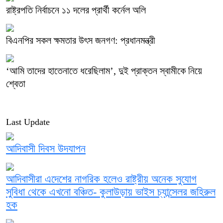
রাষ্ট্রপতি নির্বাচনে ১১ দলের প্রার্থী কর্নেল অলি
বিএনপির সকল ক্ষমতার উৎস জনগণ: প্রধানমন্ত্রী
‘আমি তাদের হাতেনাতে ধরেছিলাম’, দুই প্রাক্তন স্বামীকে নিয়ে
শ্বেতা
Last Update
আদিবাসী দিবস উদযাপন
আদিবাসীরা এদেশের নাগরিক হলেও রাষ্ট্রীয় অনেক সুযোগ
সুবিধা থেকে এখনো বঞ্চিত- কুলাউড়ায় ভাইস চ্যান্সেলর জহিরুল
হক