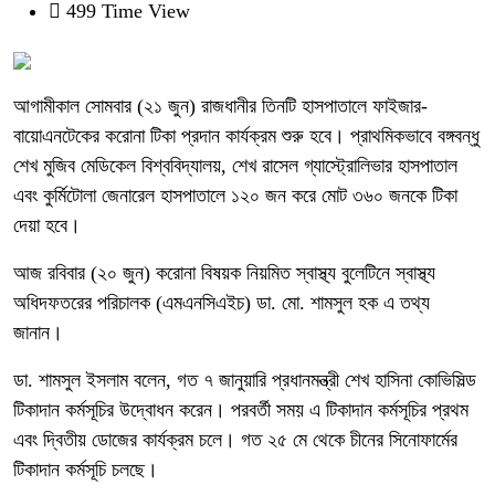
499 Time View
আগামীকাল সোমবার (২১ জুন) রাজধানীর তিনটি হাসপাতালে ফাইজার-
বায়োএনটেকের করোনা টিকা প্রদান কার্যক্রম শুরু হবে। প্রাথমিকভাবে বঙ্গবন্ধু
শেখ মুজিব মেডিকেল বিশ্ববিদ্যালয়, শেখ রাসেল গ্যাস্ট্রোলিভার হাসপাতাল
এবং কুর্মিটোলা জেনারেল হাসপাতালে ১২০ জন করে মোট ৩৬০ জনকে টিকা
দেয়া হবে।
আজ রবিবার (২০ জুন) করোনা বিষয়ক নিয়মিত স্বাস্থ্য বুলেটিনে স্বাস্থ্য
অধিদফতরের পরিচালক (এমএনসিএইচ) ডা. মো. শামসুল হক এ তথ্য
জানান।
ডা. শামসুল ইসলাম বলেন, গত ৭ জানুয়ারি প্রধানমন্ত্রী শেখ হাসিনা কোভিসিল্ড
টিকাদান কর্মসূচির উদ্বোধন করেন। পরবর্তী সময় এ টিকাদান কর্মসূচির প্রথম
এবং দ্বিতীয় ডোজের কার্যক্রম চলে। গত ২৫ মে থেকে চীনের সিনোফার্মের
টিকাদান কর্মসূচি চলছে।